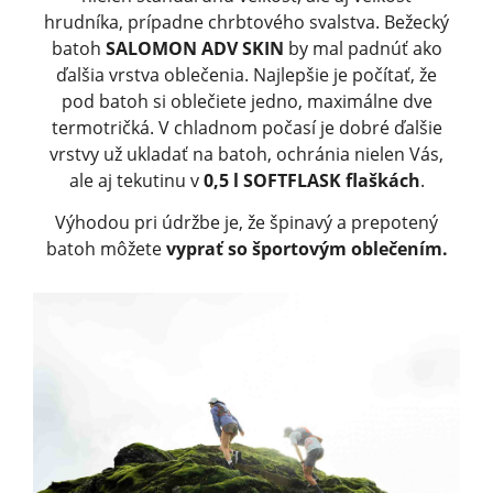
hrudníka, prípadne chrbtového svalstva. Bežecký
batoh
SALOMON ADV SKIN
by mal padnúť ako
ďalšia vrstva oblečenia. Najlepšie je počítať, že
pod batoh si oblečiete jedno, maximálne dve
termotričká. V chladnom počasí je dobré ďalšie
vrstvy už ukladať na batoh, ochránia nielen Vás,
ale aj tekutinu v
0,5 l SOFTFLASK flaškách
.
Výhodou pri údržbe je, že špinavý a prepotený
batoh môžete
vyprať so športovým oblečením.