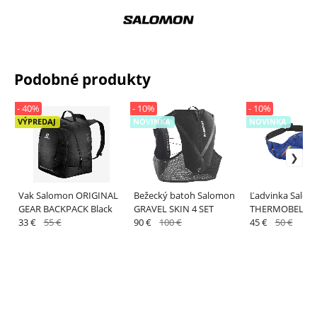
Podobné produkty
- 40%
- 10%
- 10%
VÝPREDAJ
NOVINKA
NOVINKA
Vak Salomon ORIGINAL
Bežecký batoh Salomon
Ľadvinka Salo
GEAR BACKPACK Black
GRAVEL SKIN 4 SET
THERMOBELT R
33 €
55 €
90 €
100 €
45 €
50 €