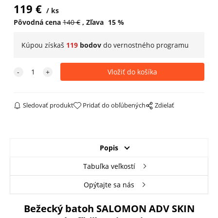
119
€
ks
Pôvodná cena
140
€
Zľava
15
%
Kúpou získaš
119
bodov
do
vernostného programu
Sledovať produkt
Pridať do obľúbených
Zdielať
Popis
Tabuľka veľkostí
Opýtajte sa nás
Bežecký batoh SALOMON ADV SKIN