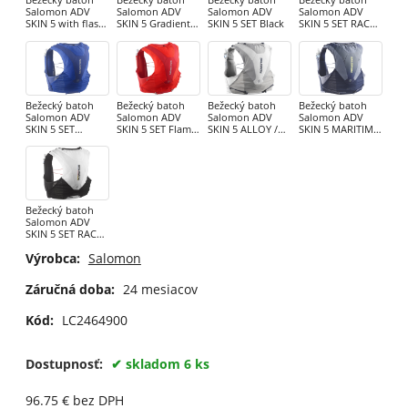
Salomon ADV
Salomon ADV
Salomon ADV
Salomon ADV
SKIN 5 with flasks
SKIN 5 Gradient
SKIN 5 SET Black
SKIN 5 SET RACE
Goji Berry /
Set Phantom /
FLAG SET
Ebony
Castel
CASTELROCK/ALL
OY/NEON FLA
Bežecký batoh
Bežecký batoh
Bežecký batoh
Bežecký batoh
Salomon ADV
Salomon ADV
Salomon ADV
Salomon ADV
SKIN 5 SET
SKIN 5 SET Flame
SKIN 5 ALLOY /
SKIN 5 MARITIME
NAUTICAL
Scarlet / Haute
Gray Violet
BLUE / GRISAILLE
BLUE/Limoges
Red
Bežecký batoh
Salomon ADV
SKIN 5 SET RACE
FLAG SET Black /
Výrobca:
Salomon
White
Záručná doba:
24 mesiacov
Kód:
LC2464900
Dostupnosť:
skladom 6 ks
96.75
€
bez DPH