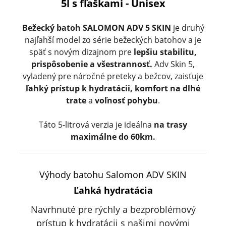
5l s fľaškami - Unisex
Bežecký batoh SALOMON ADV 5 SKIN
je druhý
najľahší model zo série bežeckých batohov a je
späť s novým dizajnom pre
lepšiu stabilitu,
prispôsobenie a všestrannosť.
Adv Skin 5,
vyladený pre náročné preteky a bežcov, zaisťuje
ľahký prístup k hydratácii,
komfort na dlhé
trate
a
voľnosť pohybu
.
Táto 5-litrová verzia je ideálna
na trasy
maximálne do 60km.
Výhody batohu Salomon ADV SKIN
Ľahká hydratácia
Navrhnuté pre rýchly a bezproblémový
prístup k hydratácii s našimi novými