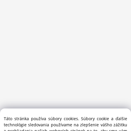
Sansport.sk je špecializovaný obchod na beh, trail, outdoor a
Táto stránka používa súbory cookies. Súbory cookie a ďalšie
bežecké lyžovanie.
technológie sledovania používame na zlepšenie vášho zážitku
Ako prémiový partner Salomon pomáhame športovcom
z prehliadania našich webových stránok na to, aby sme vám