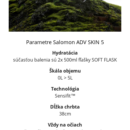
Parametre Salomon ADV SKIN 5
Hydratácia
súčasťou balenia sú 2x 500ml fľašky SOFT FLASK
Škála objemu
0L > 5L
Technológia
Sensifit™
Dĺžka chrbta
38cm
Vždy na očiach