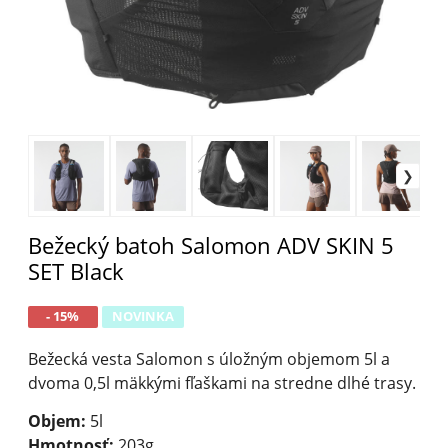
Bežecký batoh Salomon ADV SKIN 5
SET Black
- 15%
NOVINKA
Bežecká vesta Salomon s úložným objemom 5l a
dvoma 0,5l mäkkými fľaškami na stredne dlhé trasy.
Objem:
5l
Hmotnosť:
203g