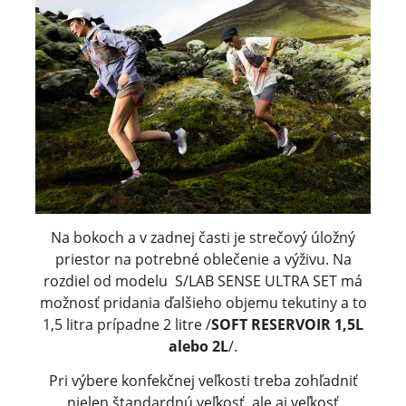
Na bokoch a v zadnej časti je strečový úložný
priestor na potrebné oblečenie a výživu. Na
rozdiel od modelu S/LAB SENSE ULTRA SET má
možnosť pridania ďalšieho objemu tekutiny a to
1,5 litra prípadne 2 litre /
SOFT RESERVOIR 1,5L
alebo 2L
/.
Pri výbere konfekčnej veľkosti treba zohľadniť
nielen štandardnú veľkosť, ale aj veľkosť