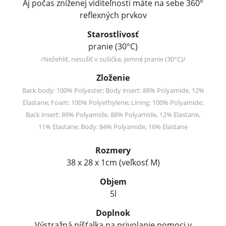
Aj počas zníženej viditeľnosti máte na sebe 360°
reflexných prvkov
Starostlivosť
pranie (30°C)
/Nežehliť, nesušiť v sušičke, jemné pranie (30°C)/
Zloženie
Back body: 100% Polyester; Body insert: 88% Polyamide, 12%
Elastane; Foam: 100% Polyethylene; Lining: 100% Polyamide;
Back insert: 89% Polyamide, 88% Polyamide, 12% Elastane,
11% Elastane; Body: 84% Polyamide, 16% Elastane
Rozmery
38 x 28 x 1cm (veľkosť M)
Objem
5l
Doplnok
Výstražná píšťalka na privolanie pomoci v