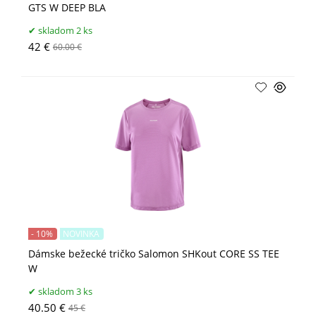
GTS W DEEP BLA
skladom 2 ks
42 €
60.00 €
- 10%
NOVINKA
Dámske bežecké tričko Salomon SHKout CORE SS TEE
W
skladom 3 ks
40.50 €
45 €