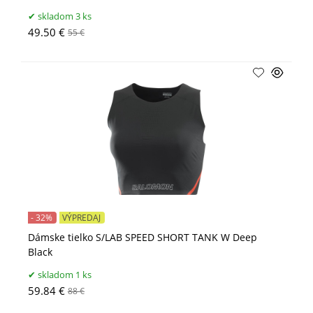
skladom 3 ks
49.50 €
55 €
- 32%
VÝPREDAJ
Dámske tielko S/LAB SPEED SHORT TANK W Deep
Black
skladom 1 ks
59.84 €
88 €