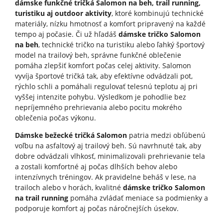
dámske funkčné tričká Salomon na beh, trail running,
turistiku aj outdoor aktivity
, ktoré kombinujú technické
materiály, nízku hmotnosť a komfort pripravený na každé
tempo aj počasie. Či už hľadáš
dámske tričko Salomon
na beh
, technické tričko na turistiku alebo ľahký športový
model na trailový beh, správne funkčné oblečenie
pomáha zlepšiť komfort počas celej aktivity. Salomon
vyvíja športové tričká tak, aby efektívne odvádzali pot,
rýchlo schli a pomáhali regulovať telesnú teplotu aj pri
vyššej intenzite pohybu. Výsledkom je pohodlie bez
nepríjemného prehrievania alebo pocitu mokrého
oblečenia počas výkonu.
Dámske bežecké tričká Salomon
patria medzi obľúbenú
voľbu na asfaltový aj trailový beh. Sú navrhnuté tak, aby
dobre odvádzali vlhkosť, minimalizovali prehrievanie tela
a zostali komfortné aj počas dlhších behov alebo
intenzívnych tréningov. Ak pravidelne beháš v lese, na
trailoch alebo v horách, kvalitné
dámske tričko Salomon
na trail running
pomáha zvládať meniace sa podmienky a
podporuje komfort aj počas náročnejších úsekov.