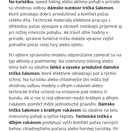
Na turistiku,
speed hiking alebo aktívny pohyb v prírode
sú vhodnou voľbou
dámske outdoor tričká Salomon
,
ktoré ponúkajú dobrú priedušnosť a komfort počas
celého dňa. Technické materiály efektívne pracujú s
vlhkosťou počas výstupov a zároveň zostávajú príjemné aj
pri nižšej intenzite pohybu. Ak tráviš dlhé hodiny v
prírode, správne funkčné tričko dokáže výrazne zvýšiť
pohodlie počas celej túry alebo výletu.
Pri výbere správneho modelu odporúčame zamerať sa na
typ aktivity a podmienky. Na intenzívny tréning alebo
letný beh sú ideálne
ľahké a vysoko priedušné dámske
tričká Salomon
, ktoré efektívne odvádzajú pot a rýchlo
schnú. Na turistiku alebo chladnejšie dni môžu byť
vhodnou voľbou modely s dlhým rukávom alebo
technické tričká určené na vrstvenie pod mikinu či
bundu. Ak si nie si istá výberom medzi krátkym a dlhým
rukávom, pomôcť môže jednoduché pravidlo.
Dámske
tričká Salomon s krátkym rukávom
sú ideálne na leto,
intenzívny pohyb a vyššie teploty.
Technické tričká s
dlhým rukávom
poskytujú vyšší komfort počas ranných
behov, chladnejšieho počasia alebo horskej turistiky. Pri