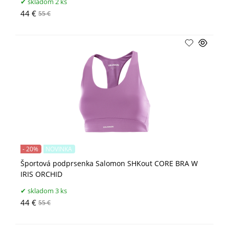
skladom 2 ks
44 €
55 €
- 20%
NOVINKA
Športová podprsenka Salomon SHKout CORE BRA W
IRIS ORCHID
skladom 3 ks
44 €
55 €