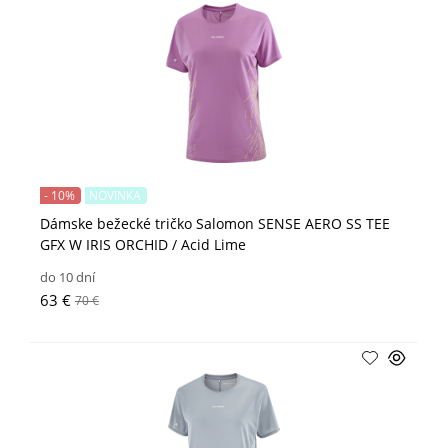
- 10%
NOVINKA
Dámske bežecké tričko Salomon SENSE AERO SS TEE
GFX W IRIS ORCHID / Acid Lime
do 10 dní
63 €
70 €