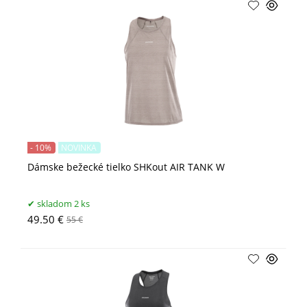
- 10%
NOVINKA
Dámske bežecké tielko SHKout AIR TANK W
skladom 2 ks
49.50 €
55 €