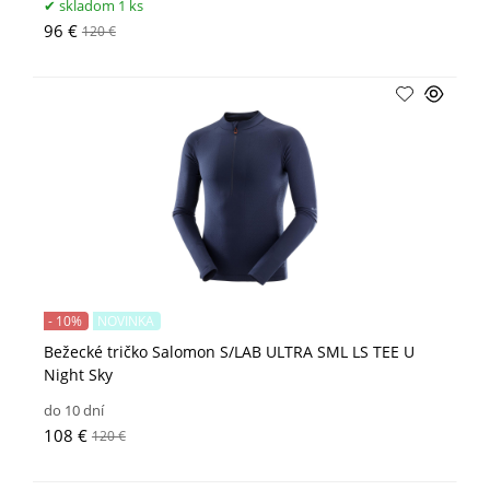
skladom 1 ks
96 €
120 €
- 10%
NOVINKA
Bežecké tričko Salomon S/LAB ULTRA SML LS TEE U
Night Sky
do 10 dní
108 €
120 €