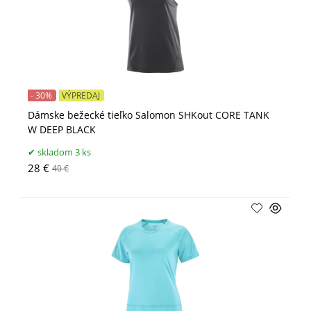
- 30%
VÝPREDAJ
Dámske bežecké tieľko Salomon SHKout CORE TANK
W DEEP BLACK
skladom 3 ks
28 €
40 €