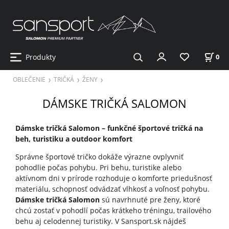
Produkty
0
OBLEČENIE
TRIČKÁ
ŽENY
DÁMSKE TRIČKÁ SALOMON
Dámske tričká Salomon – funkčné športové tričká na
beh, turistiku a outdoor komfort
Správne športové tričko dokáže výrazne ovplyvniť
pohodlie počas pohybu. Pri behu, turistike alebo
aktívnom dni v prírode rozhoduje o komforte priedušnosť
materiálu, schopnosť odvádzať vlhkosť a voľnosť pohybu.
Dámske tričká Salomon
sú navrhnuté pre ženy, ktoré
chcú zostať v pohodlí počas krátkeho tréningu, trailového
behu aj celodennej turistiky. V Sansport.sk nájdeš