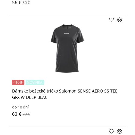
56 €
80 €
- 10%
NOVINKA
Dámske bežecké tričko Salomon SENSE AERO SS TEE
GFX W DEEP BLAC
do 10 dní
63 €
70 €