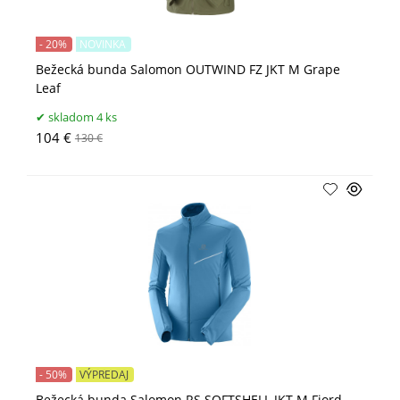
- 20%
NOVINKA
Bežecká bunda Salomon OUTWIND FZ JKT M Grape
Leaf
skladom 4 ks
104 €
130 €
- 50%
VÝPREDAJ
Bežecká bunda Salomon RS SOFTSHELL JKT M Fjord