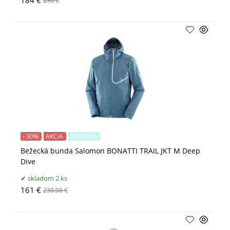
184 €
230 €
- 30%
AKCIA
NOVINKA
Bežecká bunda Salomon BONATTI TRAIL JKT M Deep
Dive
skladom 2 ks
161 €
230.00 €