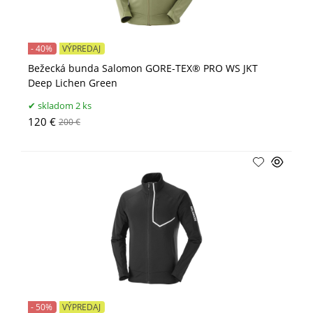
- 40%
VÝPREDAJ
Bežecká bunda Salomon GORE-TEX® PRO WS JKT
Deep Lichen Green
skladom 2 ks
120 €
200 €
- 50%
VÝPREDAJ