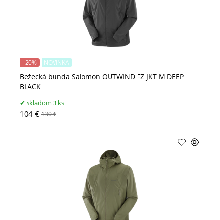
- 20%
NOVINKA
Bežecká bunda Salomon OUTWIND FZ JKT M DEEP
BLACK
skladom 3 ks
104 €
130 €