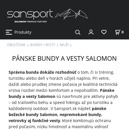
Produkty
0
OBLEČENIE
BUNDY / VESTY
MUŽI
PÁNSKE BUNDY A VESTY SALOMON
Správna bunda dokáže rozhodnúť
o tom, či si tréning,
turistiku alebo deň v horách užiješ naplno. Pri vetre,
daždi alebo prudkej zmene počasia je kvalitná technická
vrstva rozdiel medzi komfortom a nepohodlím.
Pánske
bundy a vesty Salomon
sú navrhnuté pre aktívny pohyb
– od trailového behu a speed hikingu až po turistiku a
každodenný outdoor. V Sansport.sk nájdeš
pánske
bežecké bundy Salomon, nepremokavé bundy,
vetrovky aj funkčné vesty
, ktoré kombinujú ochranu
pred počasím, nízku hmotnosť a maximálnu voľnosť