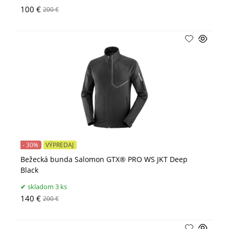
100 €
200 €
- 30%
VÝPREDAJ
Bežecká bunda Salomon GTX® PRO WS JKT Deep
Black
skladom 3 ks
140 €
200 €