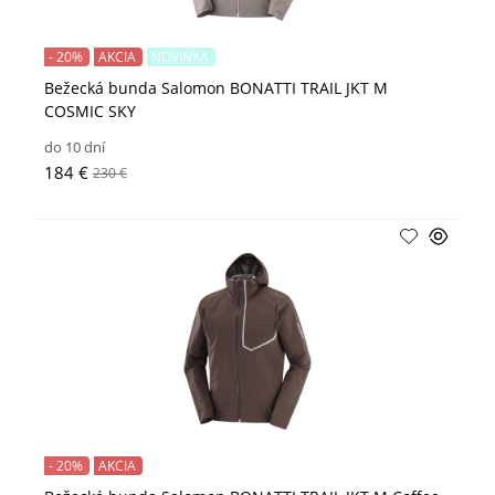
- 20%
AKCIA
NOVINKA
Bežecká bunda Salomon BONATTI TRAIL JKT M
COSMIC SKY
do 10 dní
184 €
230 €
- 20%
AKCIA