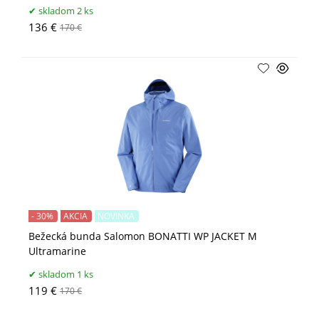
skladom 2 ks
136 €
170 €
- 30%
AKCIA
NOVINKA
Bežecká bunda Salomon BONATTI WP JACKET M
Ultramarine
skladom 1 ks
119 €
170 €