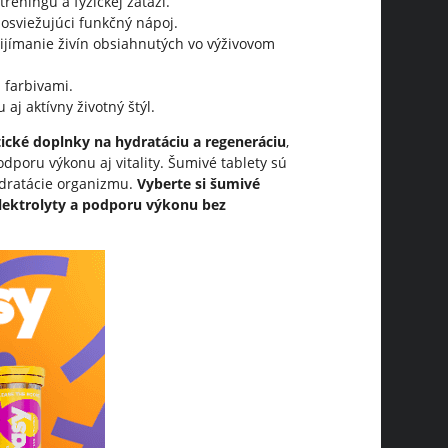
tréningu a fyzickej záťaži.
 osviežujúci funkčný nápoj.
ijímanie živín obsiahnutých vo výživovom
 farbivami.
 aj aktívny životný štýl.
tické doplnky na hydratáciu a regeneráciu
,
oru výkonu aj vitality. Šumivé tablety sú
ydratácie organizmu.
Vyberte si šumivé
elektrolyty a podporu výkonu bez