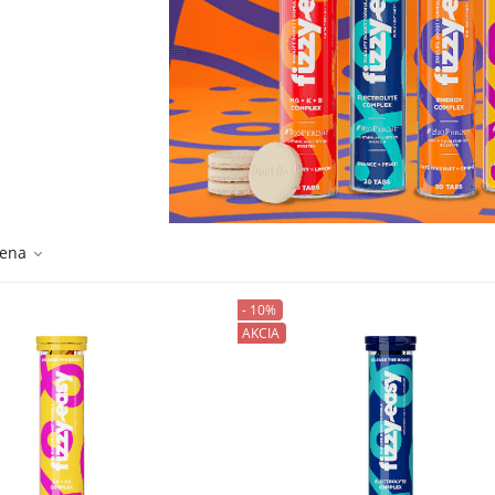
ena
- 10%
AKCIA