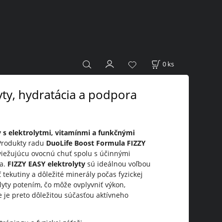
0
ks
yty, hydratácia a podpora
 s elektrolytmi, vitamínmi a funkčnými
 Produkty radu
DuoLife Boost Formula FIZZY
sviežujúcu ovocnú chuť spolu s účinnými
ňa.
FIZZY EASY elektrolyty
sú ideálnou voľbou
ť tekutiny a dôležité minerály počas fyzickej
lyty potením, čo môže ovplyvniť výkon,
 je preto dôležitou súčasťou aktívneho