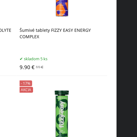
ROLYTE
Šumivé tablety FIZZY EASY ENERGY
COMPLEX
skladom 5 ks
9.90 €
11 €
- 17%
AKCIA