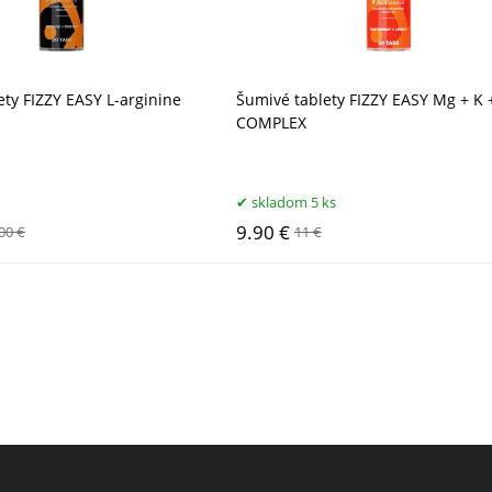
ety FIZZY EASY L-arginine
Šumivé tablety FIZZY EASY Mg + K 
COMPLEX
skladom 5 ks
9.90 €
00 €
11 €