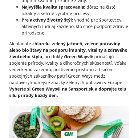
doplniť kvalitné prírodné živiny.
Najvyššia kvalita spracovania:
dôraz na čisté
lokality a šetrné výrobné procesy.
Pre aktívny životný štýl:
vhodné pre športovcov,
aktívnych ľudí aj každého, kto chce podporiť zdravie
prirodzene.
Ak hľadáte
chlorelu, zelený jačmeň, zelené potraviny
alebo bio šťavy na podporu imunity, vitality a zdravého
životného štýlu
, produkty
Green Ways®
prinášajú
spojenie prírody, kvality a dlhoročných skúseností. Vďaka
vedeckému zázemiu, poctivému prístupu a tisícom
spokojných zákazníkov patrí Green Ways medzi
najdôveryhodnejšie značky zelených potravín v Európe.
Vyberte si Green Ways® na Sansport.sk a doprajte telu
silu prírody každý deň.