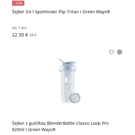
- 10%
Šejker 0,6 l Sportmixer Flip Tritan I Green Ways®
do 7 dní
22.50 €
25 €
Šejker s guličkou BlenderBottle Classic Loop Pro
820ml I Green Ways®