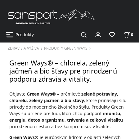
Produkty
0
ZDRAVIE A VÝŽIVA
PRODUKTY GREEN WAYS
Green Ways® – chlorela, zelený
jačmeň a bio šťavy pre prirodzenú
podporu zdravia a vitality.
Objavte
Green Ways®
– prémiové
zelené potraviny,
chlorelu, zelený jačmeň a bio šťavy
, ktoré prinášajú silu
prírody do moderného životného štýlu. Produkty Green
Ways sú určené pre ľudí, ktorí chcú podporiť
imunitu,
energiu, detox organizmu, trávenie a celkovú vitalitu
prirodzenou cestou a bez kompromisov v kvalite.
Green Ways®
je európskym lídrom v oblasti zelených