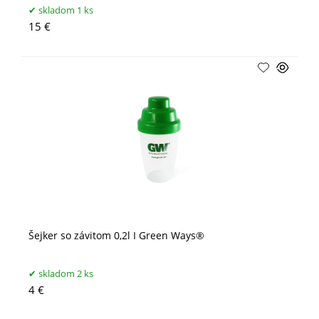
skladom 1 ks
15 €
Šejker so závitom 0,2l I Green Ways®
skladom 2 ks
4 €