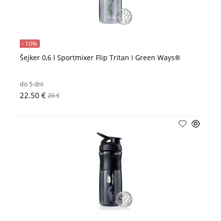
- 10%
Šejker 0,6 l Sportmixer Flip Tritan I Green Ways®
do 5 dni
22.50 €
25 €