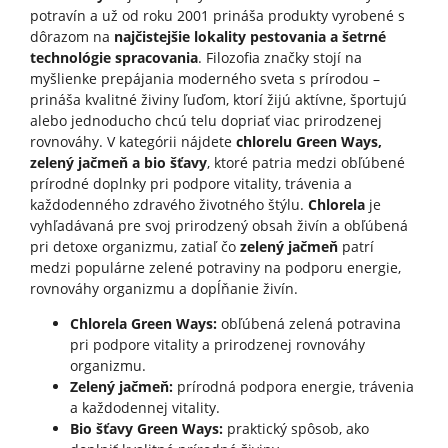
potravín a už od roku 2001 prináša produkty vyrobené s
dôrazom na
najčistejšie lokality pestovania a šetrné
technológie spracovania
. Filozofia značky stojí na
myšlienke prepájania moderného sveta s prírodou –
prináša kvalitné živiny ľuďom, ktorí žijú aktívne, športujú
alebo jednoducho chcú telu dopriať viac prirodzenej
rovnováhy. V kategórii nájdete
chlorelu Green Ways,
zelený jačmeň a bio šťavy
, ktoré patria medzi obľúbené
prírodné doplnky pri podpore vitality, trávenia a
každodenného zdravého životného štýlu.
Chlorela
je
vyhľadávaná pre svoj prirodzený obsah živín a obľúbená
pri detoxe organizmu, zatiaľ čo
zelený jačmeň
patrí
medzi populárne zelené potraviny na podporu energie,
rovnováhy organizmu a dopĺňanie živín.
Chlorela Green Ways:
obľúbená zelená potravina
pri podpore vitality a prirodzenej rovnováhy
organizmu.
Zelený jačmeň:
prírodná podpora energie, trávenia
a každodennej vitality.
Bio šťavy Green Ways:
praktický spôsob, ako