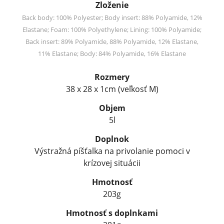
Zloženie
Back body: 100% Polyester; Body insert: 88% Polyamide, 12%
Elastane; Foam: 100% Polyethylene; Lining: 100% Polyamide;
Back insert: 89% Polyamide, 88% Polyamide, 12% Elastane,
11% Elastane; Body: 84% Polyamide, 16% Elastane
Rozmery
38 x 28 x 1cm (veľkosť M)
Objem
5l
Doplnok
Výstražná píšťalka na privolanie pomoci v
krízovej situácii
Hmotnosť
203g
Hmotnosť s doplnkami