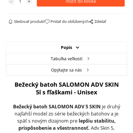
Sledovať produkt
Pridať do obľúbených
Zdielať
Popis
Tabuľka veľkostí
Opýtajte sa nás
Bežecký batoh SALOMON ADV SKIN
5l s fľaškami - Unisex
Bežecký batoh SALOMON ADV 5 SKIN
je druhý
najľahší model zo série bežeckých batohov a je
späť s novým dizajnom pre
lepšiu stabilitu,
prispôsobenie a všestrannosť.
Adv Skin 5,