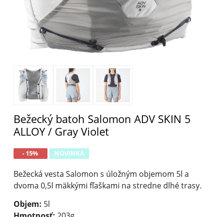
Bežecký batoh Salomon ADV SKIN 5
ALLOY / Gray Violet
- 15%
NOVINKA
Bežecká vesta Salomon s úložným objemom 5l a
dvoma 0,5l mäkkými fľaškami na stredne dlhé trasy.
Objem:
5l
Hmotnosť:
203g