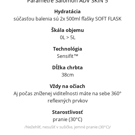
Parametre Salomon ADV SKIN 5
Hydratácia
súčasťou balenia sú 2x 500ml fľašky SOFT FLASK
Škála objemu
0L > 5L
Technológia
Sensifit™
Dĺžka chrbta
38cm
Vždy na očiach
Aj počas zníženej viditeľnosti máte na sebe 360°
reflexných prvkov
Starostlivosť
pranie (30°C)
/Nežehliť, nesušiť v sušičke, jemné pranie (30°C)/