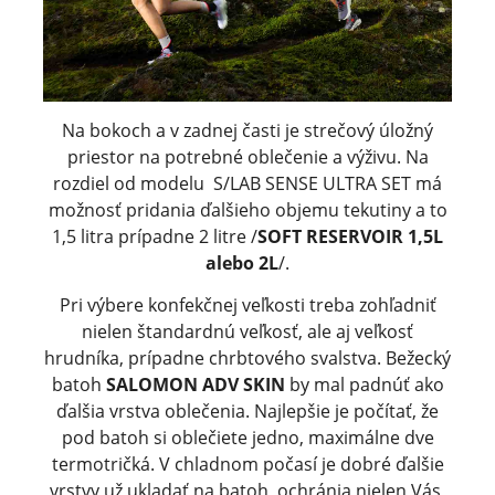
Na bokoch a v zadnej časti je strečový úložný
priestor na potrebné oblečenie a výživu. Na
rozdiel od modelu S/LAB SENSE ULTRA SET má
možnosť pridania ďalšieho objemu tekutiny a to
1,5 litra prípadne 2 litre /
SOFT RESERVOIR 1,5L
alebo 2L
/.
Pri výbere konfekčnej veľkosti treba zohľadniť
nielen štandardnú veľkosť, ale aj veľkosť
hrudníka, prípadne chrbtového svalstva. Bežecký
batoh
SALOMON ADV SKIN
by mal padnúť ako
ďalšia vrstva oblečenia. Najlepšie je počítať, že
pod batoh si oblečiete jedno, maximálne dve
termotričká. V chladnom počasí je dobré ďalšie
vrstvy už ukladať na batoh, ochránia nielen Vás,