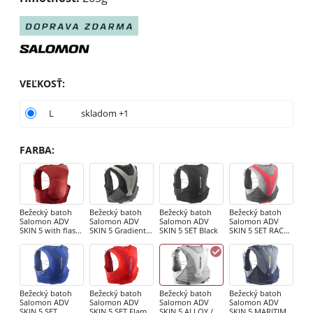
VEĽKOSŤ
:
L
skladom +1
FARBA
:
Bežecký batoh
Bežecký batoh
Bežecký batoh
Bežecký batoh
Salomon ADV
Salomon ADV
Salomon ADV
Salomon ADV
SKIN 5 with flasks
SKIN 5 Gradient
SKIN 5 SET Black
SKIN 5 SET RACE
Goji Berry /
Set Phantom /
FLAG SET
Ebony
Castel
CASTELROCK/ALL
OY/NEON FLA
Bežecký batoh
Bežecký batoh
Bežecký batoh
Bežecký batoh
Salomon ADV
Salomon ADV
Salomon ADV
Salomon ADV
SKIN 5 SET
SKIN 5 SET Flame
SKIN 5 ALLOY /
SKIN 5 MARITIME