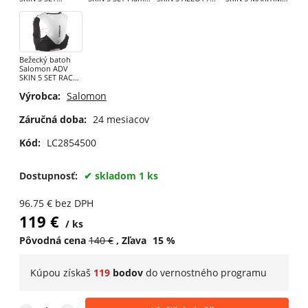
NAUTICAL
Scarlet / Haute
Gray Violet
BLUE / GRISAILLE
BLUE/Limoges
Red
Bežecký batoh
Salomon ADV
SKIN 5 SET RACE
FLAG SET Black /
Výrobca:
Salomon
White
Záručná doba:
24 mesiacov
Kód:
LC2854500
Dostupnosť:
skladom 1 ks
96.75
€
bez DPH
119
€
ks
Pôvodná cena
140
€
Zľava
15
%
Kúpou získaš
119
bodov
do
vernostného programu