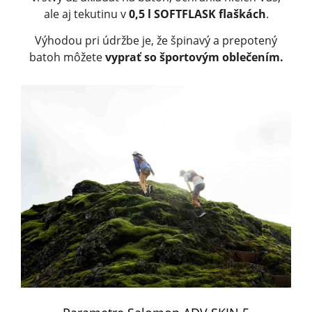
ale aj tekutinu v
0,5 l SOFTFLASK flaškách
.
Výhodou pri údržbe je, že špinavý a prepotený
batoh môžete
vyprať so športovým oblečením.