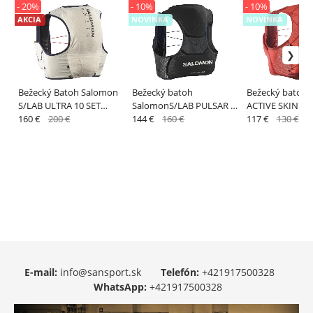
- 20%
- 10%
- 10%
AKCIA
NOVINKA
NOVINKA
Bežecký Batoh Salomon
Bežecký batoh
Bežecký batoh 
S/LAB ULTRA 10 SET
SalomonS/LAB PULSAR 3
ACTIVE SKIN 12
Vanilla Ice / Black
160 €
200 €
SET Black / White
144 €
160 €
Dahlia / High Ri
117 €
130 €
E-mail:
info@sansport.sk
Telefón:
+421917500328
WhatsApp:
+421917500328