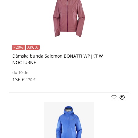
- 20%
AKCIA
Dámska bunda Salomon BONATTI WP JKT W
NOCTURNE
do 10 dní
136 €
170 €