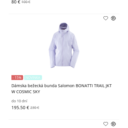
80 €
100 €
- 15%
NOVINKA
Dámska bežecká bunda Salomon BONATTI TRAIL JKT
W COSMIC SKY
do 10 dní
195.50 €
230 €