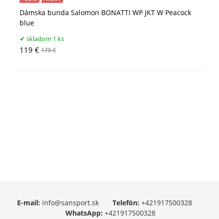
Dámska bunda Salomon BONATTI WP JKT W Peacock
blue
skladom 1 ks
119 €
170 €
E-mail:
info@sansport.sk
Telefón:
+421917500328
WhatsApp:
+421917500328