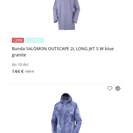
- 20%
NOVINKA
Bunda SALOMON OUTSCAPE 2L LONG JKT S W blue
granite
do 10 dní
144 €
180 €