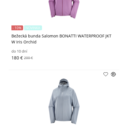
- 10%
NOVINKA
Bežecká bunda Salomon BONATTI WATERPROOF JKT
W Iris Orchid
do 10 dní
180 €
200 €