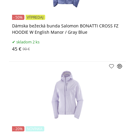
- 50%
VÝPREDAJ
Dámska bežecká bunda Salomon BONATTI CROSS FZ
HOODIE W English Manor / Gray Blue
skladom 2 ks
45 €
90 €
- 20%
NOVINKA