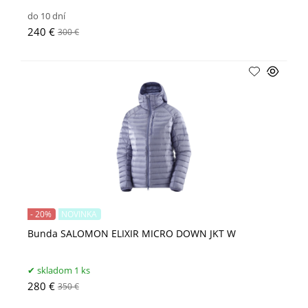
do 10 dní
240 €
300 €
- 20%
NOVINKA
Bunda SALOMON ELIXIR MICRO DOWN JKT W
skladom 1 ks
280 €
350 €