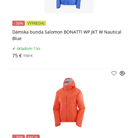
- 50%
VÝPREDAJ
Dámska bunda Salomon BONATTI WP JKT W Nautical
Blue
skladom 1 ks
75 €
150 €
- 30%
AKCIA