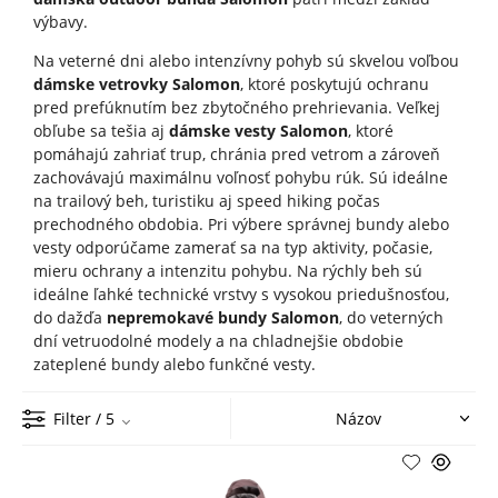
výbavy.
Na veterné dni alebo intenzívny pohyb sú skvelou voľbou
dámske vetrovky Salomon
, ktoré poskytujú ochranu
pred prefúknutím bez zbytočného prehrievania. Veľkej
obľube sa tešia aj
dámske vesty Salomon
, ktoré
pomáhajú zahriať trup, chránia pred vetrom a zároveň
zachovávajú maximálnu voľnosť pohybu rúk. Sú ideálne
na trailový beh, turistiku aj speed hiking počas
prechodného obdobia. Pri výbere správnej bundy alebo
vesty odporúčame zamerať sa na typ aktivity, počasie,
mieru ochrany a intenzitu pohybu. Na rýchly beh sú
ideálne ľahké technické vrstvy s vysokou priedušnosťou,
do dažďa
nepremokavé bundy Salomon
, do veterných
dní vetruodolné modely a na chladnejšie obdobie
zateplené bundy alebo funkčné vesty.
Filter
/ 5