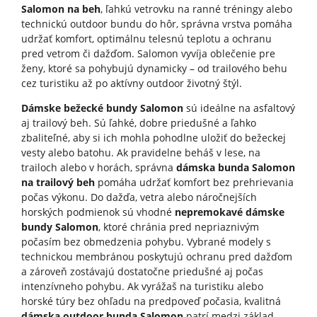
Salomon na beh
, ľahkú vetrovku na ranné tréningy alebo
technickú outdoor bundu do hôr, správna vrstva pomáha
udržať komfort, optimálnu telesnú teplotu a ochranu
pred vetrom či dažďom. Salomon vyvíja oblečenie pre
ženy, ktoré sa pohybujú dynamicky – od trailového behu
cez turistiku až po aktívny outdoor životný štýl.
Dámske bežecké bundy Salomon
sú ideálne na asfaltový
aj trailový beh. Sú ľahké, dobre priedušné a ľahko
zbaliteľné, aby si ich mohla pohodlne uložiť do bežeckej
vesty alebo batohu. Ak pravidelne beháš v lese, na
trailoch alebo v horách, správna
dámska bunda Salomon
na trailový beh
pomáha udržať komfort bez prehrievania
počas výkonu. Do dažďa, vetra alebo náročnejších
horských podmienok sú vhodné
nepremokavé dámske
bundy Salomon
, ktoré chránia pred nepriaznivým
počasím bez obmedzenia pohybu. Vybrané modely s
technickou membránou poskytujú ochranu pred dažďom
a zároveň zostávajú dostatočne priedušné aj počas
intenzívneho pohybu. Ak vyrážaš na turistiku alebo
horské túry bez ohľadu na predpoveď počasia, kvalitná
dámska outdoor bunda Salomon
patrí medzi základ