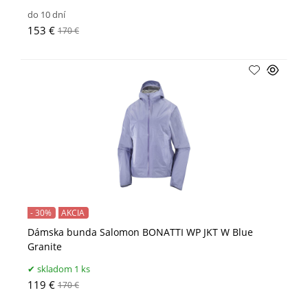
do 10 dní
153 €
170 €
- 30%
AKCIA
Dámska bunda Salomon BONATTI WP JKT W Blue
Granite
skladom 1 ks
119 €
170 €