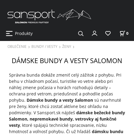
Produkty
0
OBLEČENIE
BUNDY / VESTY
ŽENY
DÁMSKE BUNDY A VESTY SALOMON
Správna bunda dokáže zmeniť celý zážitok z pohybu. Pri
behu v chladnom počasí, turistike vo vetre alebo pri
náhlej zmene počasia v horách rozhodujú detaily –
ochrana pred vetrom, priedušnosť a pohodlie počas
pohybu.
Dámske bundy a vesty Salomon
sú navrhnuté
pre ženy, ktoré chcú zostať aktívne bez ohľadu na
podmienky. V Sansport.sk nájdeš
dámske bežecké bundy
Salomon, nepremokavé bundy, vetrovky aj funkčné
vesty
, ktoré spájajú technické spracovanie, nízku
hmotnosť a voľnosť pohybu. Či už hľadáš
dámsku bundu