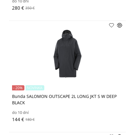
do 10 dní
280 €
350 €
- 20%
NOVINKA
Bunda SALOMON OUTSCAPE 2L LONG JKT S W DEEP
BLACK
do 10 dní
144 €
180 €