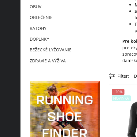
OBUV
OBLEČENIE
t
BATOHY
DOPLNKY
Pre ko
preteky
BEŽECKÉ LYŽOVANIE
spraco
dámske 
ZDRAVIE A VÝŽIVA
Filter
D
- 20%
NOVINKA