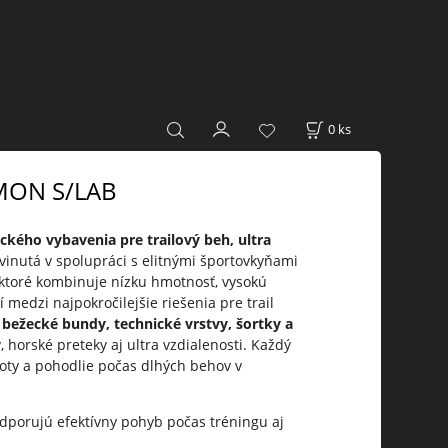
0
ks
MON S/LAB
kého vybavenia pre trailový beh, ultra
vinutá v spolupráci s elitnými športovkyňami
 ktoré kombinuje nízku hmotnosť, vysokú
í medzi najpokročilejšie riešenia pre trail
bežecké bundy, technické vrstvy, šortky a
, horské preteky aj ultra vzdialenosti. Každý
loty a pohodlie počas dlhých behov v
odporujú efektívny pohyb počas tréningu aj