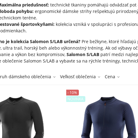
Maximálna priedušnosť:
technické tkaniny pomáhajú odvádzať pot 
Sloboda pohybu:
ergonomické dámske strihy rešpektujú prirodzený
echnickom teréne.
Testované športovkyňami:
kolekcia vzniká v spolupráci s profesion
podmienkach.
ho je kolekcia Salomon S/LAB určená?
Pre bežkyne, ktoré hľadajú
, ultra trail, horský beh alebo výkonnostný tréning. Ak od výbavy 
vanie a výkon bez kompromisov,
Salomon S/LAB
patrí medzi najlep
oblečenie Salomon S/LAB a vybavte sa na rýchle tréningy, technické
ruh dámskeho oblečenia
Veľkosť oblečenia
Cena
- 10%
NOVINKA