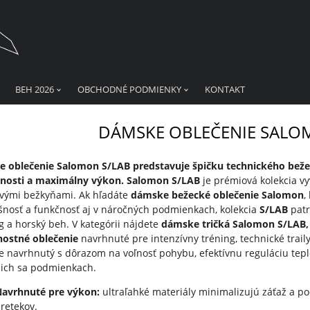
BEH 2026
OBCHODNÉ PODMIENKY
KONTAKT
DÁMSKE OBLEČENIE SALO
 oblečenie Salomon S/LAB predstavuje špičku technického bežec
enosti a maximálny výkon.
Salomon S/LAB
je prémiová kolekcia vy
lovými bežkyňami. Ak hľadáte
dámske bežecké oblečenie Salomon
,
šnosť a funkčnosť aj v náročných podmienkach, kolekcia
S/LAB
patr
g a horský beh. V kategórii nájdete
dámske tričká Salomon S/LAB, 
ostné oblečenie
navrhnuté pre intenzívny tréning, technické traily
 je navrhnutý s dôrazom na voľnosť pohybu, efektívnu reguláciu tep
ich sa podmienkach.
Navrhnuté pre výkon:
ultraľahké materiály minimalizujú záťaž a p
retekov.