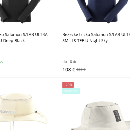
čko Salomon S/LAB ULTRA
Bežecké tričko Salomon S/LAB ULT
U Deep Black
SML LS TEE U Night Sky
ks
do 10 dní
108 €
120 €
- 20%
NOVINKA