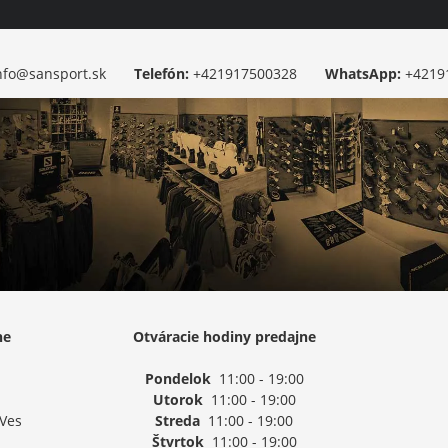
nfo@sansport.sk
Telefón:
+421917500328
WhatsApp:
+4219
ne
Otváracie hodiny predajne
Pondelok
11:00 - 19:00
Utorok
11:00 - 19:00
 Ves
Streda
11:00 - 19:00
Štvrtok
11:00 - 19:00