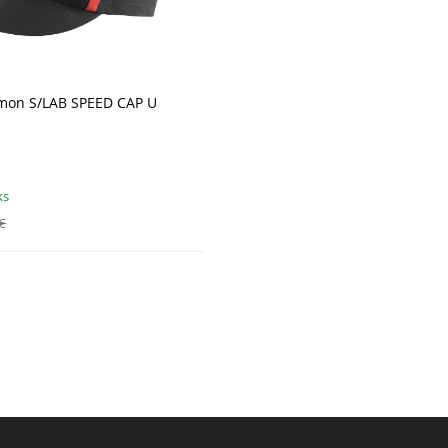
omon S/LAB SPEED CAP U
ks
€