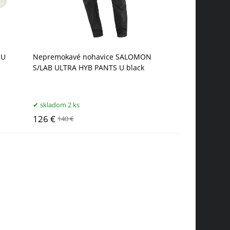
 U
Nepremokavé nohavice SALOMON
S/LAB ULTRA HYB PANTS U black
skladom 2 ks
126 €
140 €