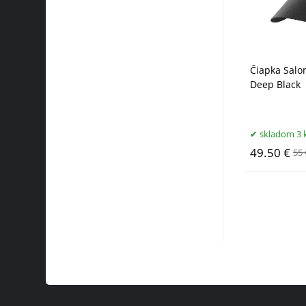
Čiapka Sal
Deep Black
skladom 3 
49.50 €
55 