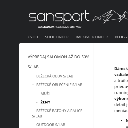
ÚVOD
SHOE FINDER
BACKPACK FINDER
BLOG
VÝPREDAJ SALOMON AŽ DO 50%
S/LAB
Dámske
vzdial
BEŽECKÁ OBUV S/LAB
a trai
BEŽECKÉ OBLEČENIE S/LAB
priedu
runnin
MUŽI
výkonn
ŽENY
detail
meniac
BEŽECKÉ BATOHY A PALICE
S/LAB
OUTDOOR S/LAB
p