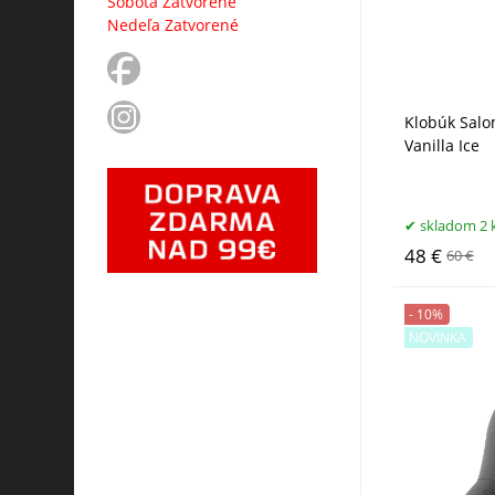
Sobota Zatvorené
Nedeľa Zatvorené
Klobúk Sal
Vanilla Ice
skladom 2 
48 €
60 €
- 10%
NOVINKA