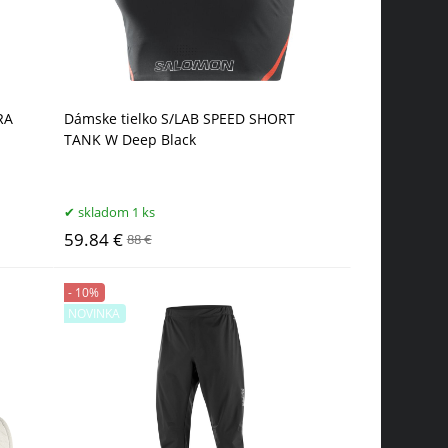
RA
Dámske tielko S/LAB SPEED SHORT
TANK W Deep Black
skladom 1 ks
59.84 €
88 €
- 10%
NOVINKA