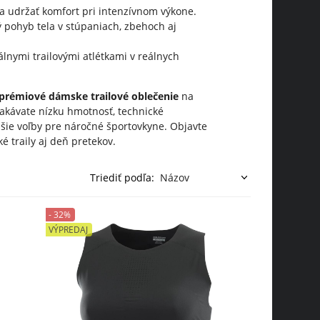
a udržať komfort pri intenzívnom výkone.
 pohyb tela v stúpaniach, zbehoch aj
álnymi trailovými atlétkami v reálnych
prémiové dámske trailové oblečenie
na
očakávate nízku hmotnosť, technické
šie voľby pre náročné športovkyne. Objavte
 traily aj deň pretekov.
Triediť podľa:
- 32%
VÝPREDAJ