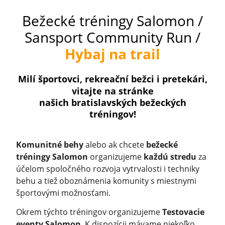
Bežecké tréningy Salomon /
Sansport Community Run /
Hybaj na trail
Milí športovci, rekreační bežci i pretekári,
vitajte na stránke
našich bratislavských bežeckých
tréningov!
Komunitné behy
alebo ak chcete
bežecké
tréningy Salomon
organizujeme
každú
stredu
za
účelom spoločného rozvoja vytrvalosti i techniky
behu a tiež oboznámenia komunity s miestnymi
športovými možnosťami.
Okrem týchto tréningov organizujeme
Testovacie
eventy Salomon
. K dispozícii mávame niekoľko