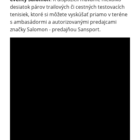
desiatok párov trailových či cestných testovacích
tenisiek, ktoré si môžete vyskúšať priamo v teréne
s ambasádormi a autorizovanými predajcami
značky Salomon - predajňou Sansport.