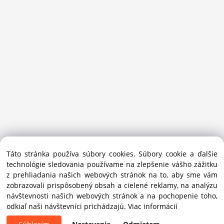
Sansport.sk je špecializovaný obchod na beh, trail, outdoor a
Táto stránka používa súbory cookies. Súbory cookie a ďalšie
bežecké lyžovanie.
technológie sledovania používame na zlepšenie vášho zážitku
Ako prémiový partner Salomon pomáhame športovcom
z prehliadania našich webových stránok na to, aby sme vám
vybrať správnu výbavu do mesta i hôr.
zobrazovali prispôsobený obsah a cielené reklamy, na analýzu
Copyright © 2019 - 2025 Sansport / info@sansport.sk / All
návštevnosti našich webových stránok a na pochopenie toho,
rights reserved
odkiaľ naši návštevníci prichádzajú.
Viac informácií