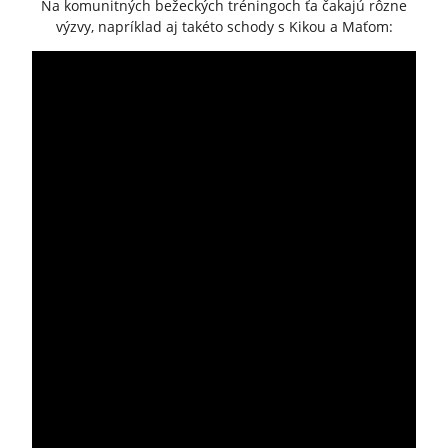
Na komunitných bežeckých tréningoch ťa čakajú rôzne
výzvy, napríklad aj takéto schody s Kikou a Maťom: