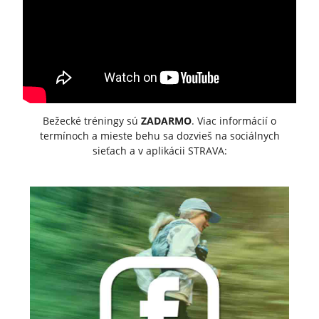
Bežecké tréningy sú
ZADARMO
. Viac informácií o
termínoch a mieste behu sa dozvieš na sociálnych
sieťach a v aplikácii STRAVA: