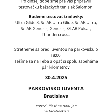
Po dlhšej dobe sme pre vás pripravili
testovačku bežeckých tenisiek Salomon.
Budeme testovať trailovky:
Ultra Glide 3, S/LAB Ultra Glide, S/LAB Ultra,
S/LAB Genesis, Genesis, S/LAB Pulsar,
Thundercross..
Stretneme sa pred Iuventou na parkovisku o
18:00.
Tešíme sa na Teba a opäť si spolu zabeháme
pár kilometrov.
30.4.2025
PARKOVISKO IUVENTA
Bratislava
Potvrď účasť na podujatí
na facebooku ;)