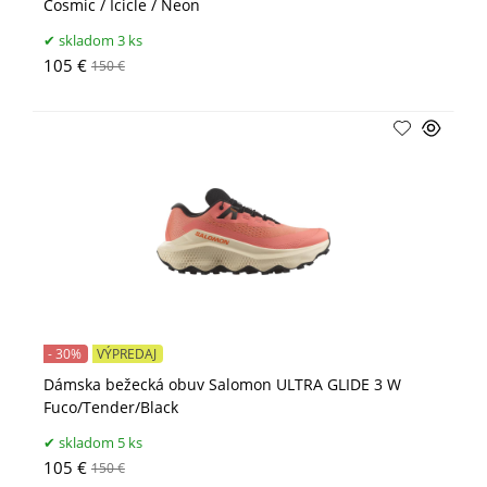
Cosmic / Icicle / Neon
skladom 3 ks
105 €
150 €
- 30%
VÝPREDAJ
Dámska bežecká obuv Salomon ULTRA GLIDE 3 W
Fuco/Tender/Black
skladom 5 ks
105 €
150 €