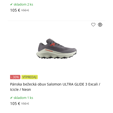
skladom 2 ks
105 €
150 €
- 30%
VÝPREDAJ
Pánska bežecká obuv Salomon ULTRA GLIDE 3 Excali /
Icicle / Neon
skladom 1 ks
105 €
150 €