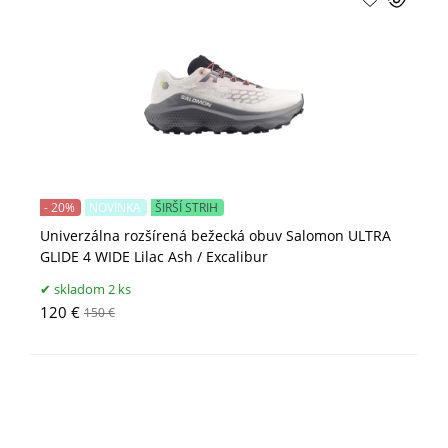
- 20%
NOVINKA
ŠIRŠÍ STRIH
Univerzálna rozšírená bežecká obuv Salomon ULTRA
GLIDE 4 WIDE Lilac Ash / Excalibur
skladom 2 ks
120 €
150 €