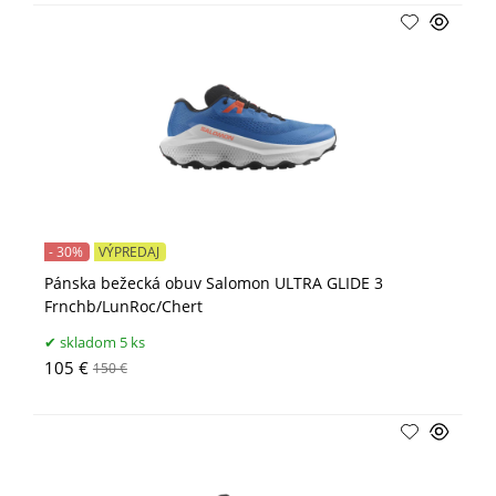
- 30%
VÝPREDAJ
Pánska bežecká obuv Salomon ULTRA GLIDE 3
Frnchb/LunRoc/Chert
skladom 5 ks
105 €
150 €