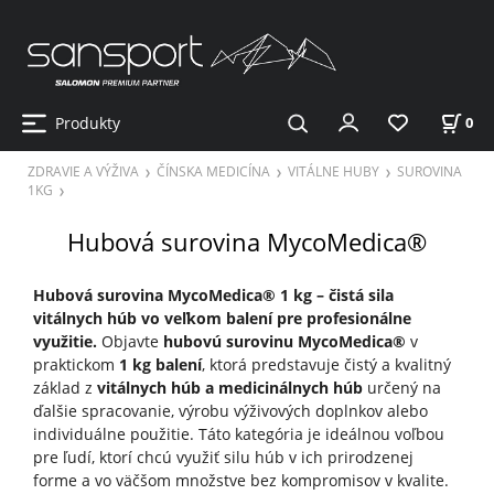
Produkty
0
ZDRAVIE A VÝŽIVA
ČÍNSKA MEDICÍNA
VITÁLNE HUBY
SUROVINA
1KG
Hubová surovina MycoMedica®
Hubová surovina MycoMedica® 1 kg – čistá sila
vitálnych húb vo veľkom balení pre profesionálne
využitie.
Objavte
hubovú surovinu MycoMedica®
v
praktickom
1 kg balení
, ktorá predstavuje čistý a kvalitný
základ z
vitálnych húb a medicinálnych húb
určený na
ďalšie spracovanie, výrobu výživových doplnkov alebo
individuálne použitie. Táto kategória je ideálnou voľbou
pre ľudí, ktorí chcú využiť silu húb v ich prirodzenej
forme a vo väčšom množstve bez kompromisov v kvalite.