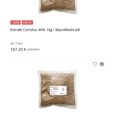
- 20%
AKCIA
Extrakt Coriolus 40% 1kg I MycoMedica®
do 7 dní
187.20 €
234.00 €