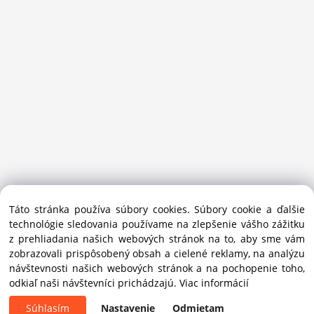
Sansport.sk je špecializovaný obchod na beh, trail, outdoor a
Táto stránka používa súbory cookies. Súbory cookie a ďalšie
bežecké lyžovanie.
technológie sledovania používame na zlepšenie vášho zážitku
Ako prémiový partner Salomon pomáhame športovcom
z prehliadania našich webových stránok na to, aby sme vám
vybrať správnu výbavu do mesta i hôr.
zobrazovali prispôsobený obsah a cielené reklamy, na analýzu
Copyright © 2019 - 2025 Sansport / info@sansport.sk / All
návštevnosti našich webových stránok a na pochopenie toho,
rights reserved
odkiaľ naši návštevníci prichádzajú.
Viac informácií
Súhlasím
Nastavenie
Odmietam