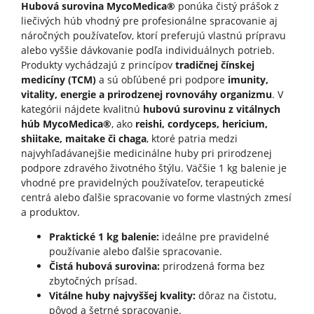
Hubová surovina MycoMedica®
ponúka čistý prášok z
liečivých húb vhodný pre profesionálne spracovanie aj
náročných používateľov, ktorí preferujú vlastnú prípravu
alebo vyššie dávkovanie podľa individuálnych potrieb.
Produkty vychádzajú z princípov
tradičnej čínskej
medicíny (TCM)
a sú obľúbené pri podpore
imunity,
vitality, energie a prirodzenej rovnováhy organizmu
. V
kategórii nájdete kvalitnú
hubovú surovinu z vitálnych
húb MycoMedica®
, ako
reishi, cordyceps, hericium,
shiitake, maitake či chaga
, ktoré patria medzi
najvyhľadávanejšie medicinálne huby pri prirodzenej
podpore zdravého životného štýlu. Väčšie 1 kg balenie je
vhodné pre pravidelných používateľov, terapeutické
centrá alebo ďalšie spracovanie vo forme vlastných zmesí
a produktov.
Praktické 1 kg balenie:
ideálne pre pravidelné
používanie alebo ďalšie spracovanie.
Čistá hubová surovina:
prirodzená forma bez
zbytočných prísad.
Vitálne huby najvyššej kvality:
dôraz na čistotu,
pôvod a šetrné spracovanie.