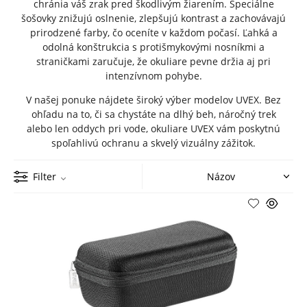
chránia váš zrak pred škodlivým žiarením. Špeciálne
šošovky znižujú oslnenie, zlepšujú kontrast a zachovávajú
prirodzené farby, čo oceníte v každom počasí. Ľahká a
odolná konštrukcia s protišmykovými nosníkmi a
straničkami zaručuje, že okuliare pevne držia aj pri
intenzívnom pohybe.
V našej ponuke nájdete široký výber modelov UVEX. Bez
ohľadu na to, či sa chystáte na dlhý beh, náročný trek
alebo len oddych pri vode, okuliare UVEX vám poskytnú
spoľahlivú ochranu a skvelý vizuálny zážitok.
Filter