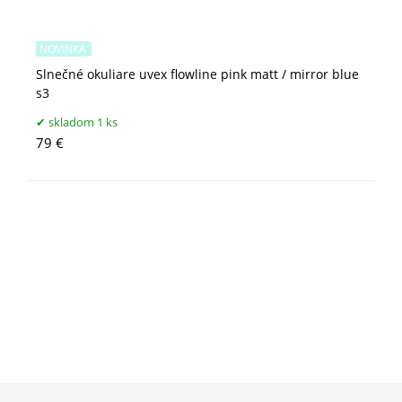
NOVINKA
Slnečné okuliare uvex flowline pink matt / mirror blue
s3
skladom 1 ks
79 €