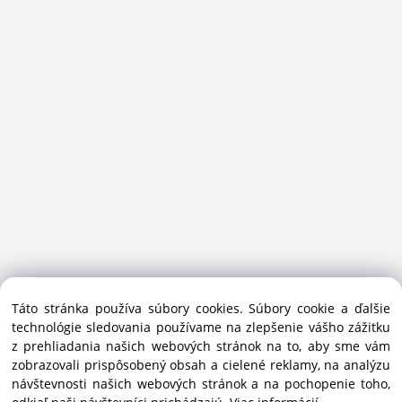
Sansport.sk je špecializovaný obchod na beh, trail, outdoor a
Táto stránka používa súbory cookies. Súbory cookie a ďalšie
bežecké lyžovanie.
technológie sledovania používame na zlepšenie vášho zážitku
Ako prémiový partner Salomon pomáhame športovcom
z prehliadania našich webových stránok na to, aby sme vám
vybrať správnu výbavu do mesta i hôr.
zobrazovali prispôsobený obsah a cielené reklamy, na analýzu
Copyright © 2019 - 2025 Sansport / info@sansport.sk / All
návštevnosti našich webových stránok a na pochopenie toho,
rights reserved