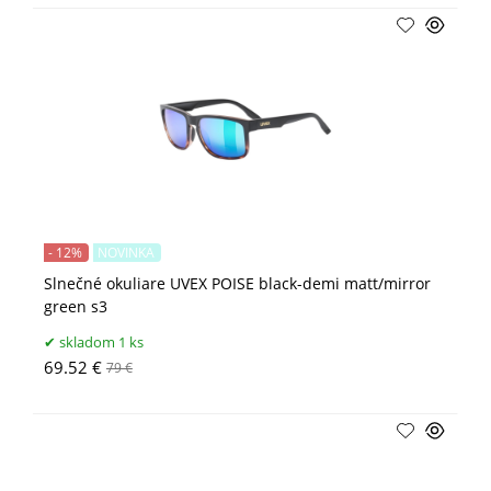
- 12%
NOVINKA
Slnečné okuliare UVEX POISE black-demi matt/mirror
green s3
skladom 1 ks
69.52 €
79 €