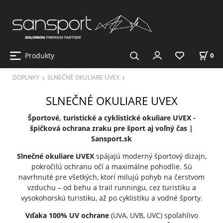
Produkty
0
DOPLNKY
SLNEČNÉ OKULIARE UVEX
SLNEČNÉ OKULIARE UVEX
Športové, turistické a cyklistické okuliare UVEX -
špičková ochrana zraku pre šport aj voľný čas |
Sansport.sk
Slnečné okuliare UVEX
spájajú moderný športový dizajn,
pokročilú ochranu očí a maximálne pohodlie. Sú
navrhnuté pre všetkých, ktorí milujú pohyb na čerstvom
vzduchu – od behu a trail runningu, cez turistiku a
vysokohorskú turistiku, až po cyklistiku a vodné športy.
Vďaka 100% UV ochrane
(UVA, UVB, UVC) spoľahlivo