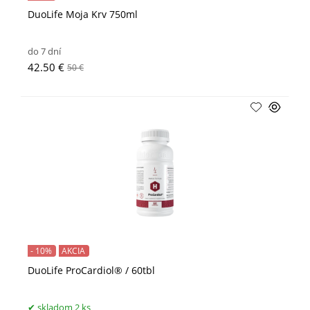
DuoLife Moja Krv 750ml
do 7 dní
42.50 €
50 €
- 10%
AKCIA
DuoLife ProCardiol® / 60tbl
skladom 2 ks