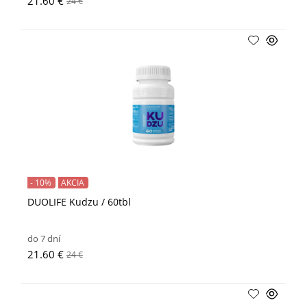
21.60 €
24 €
- 10%
AKCIA
DUOLIFE Kudzu / 60tbl
do 7 dní
21.60 €
24 €