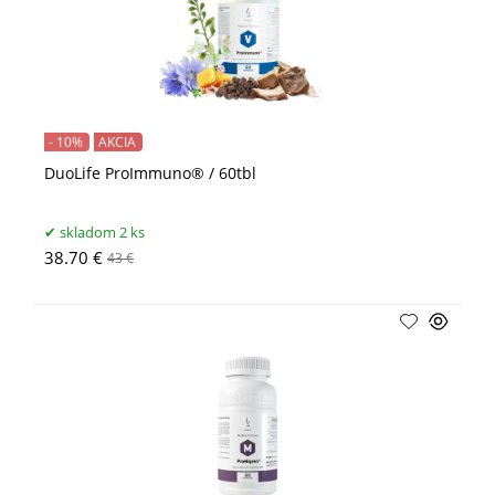
- 10%
AKCIA
DuoLife ProImmuno® / 60tbl
skladom 2 ks
38.70 €
43 €