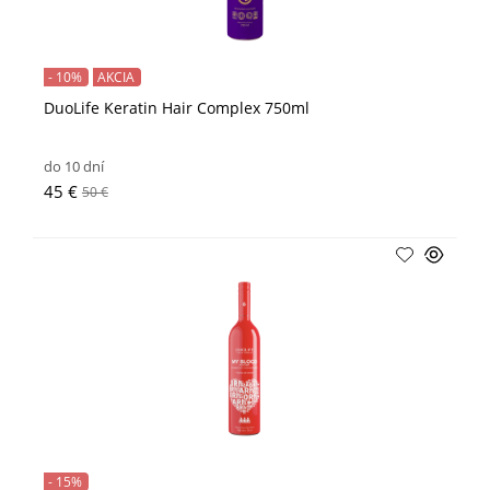
- 10%
AKCIA
DuoLife Keratin Hair Complex 750ml
do 10 dní
45 €
50 €
- 15%