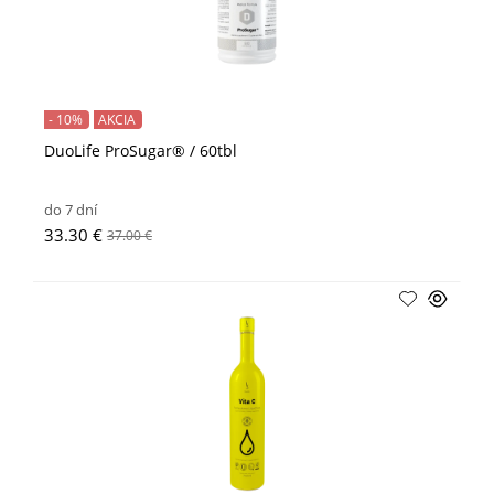
- 10%
AKCIA
DuoLife ProSugar® / 60tbl
do 7 dní
33.30 €
37.00 €