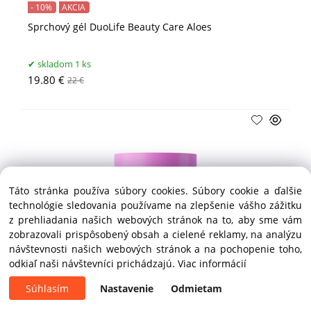
- 10%
AKCIA
Sprchový gél DuoLife Beauty Care Aloes
skladom 1 ks
19.80 €
22 €
Táto stránka používa súbory cookies. Súbory cookie a ďalšie
technológie sledovania používame na zlepšenie vášho zážitku
z prehliadania našich webových stránok na to, aby sme vám
zobrazovali prispôsobený obsah a cielené reklamy, na analýzu
návštevnosti našich webových stránok a na pochopenie toho,
odkiaľ naši návštevníci prichádzajú.
Viac informácií
- 10%
AKCIA
Telové maslo DuoLife Beauty Care Collagen
Súhlasím
Nastavenie
Odmietam