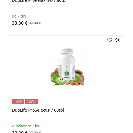
DuoLife ProRelaxin® / 60tbl
do 7 dní
33.30 €
37.00 €
- 10%
AKCIA
DuoLife ProSelect® / 60tbl
skladom 2 ks
33.30 €
37.00 €