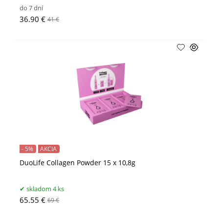
do 7 dní
36.90 €
41 €
- 5%
AKCIA
DuoLife Collagen Powder 15 x 10,8g
skladom 4 ks
65.55 €
69 €