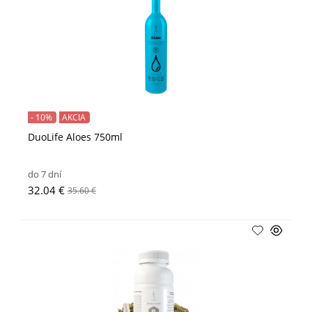
- 10%
AKCIA
DuoLife Aloes 750ml
do 7 dní
32.04 €
35.60 €