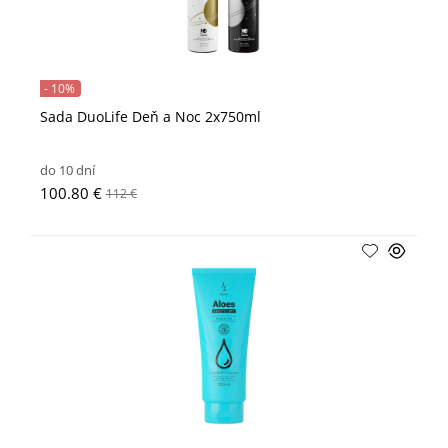
- 10%
Sada DuoLife Deň a Noc 2x750ml
do 10 dní
100.80 €
112 €