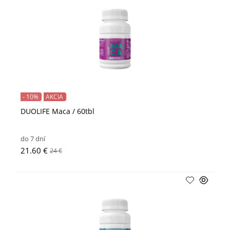
- 10%
AKCIA
DUOLIFE Maca / 60tbl
do 7 dní
21.60 €
24 €