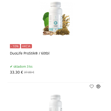
- 10%
AKCIA
DuoLife ProStik® / 60tbl
skladom 3 ks
33.30 €
37.00 €