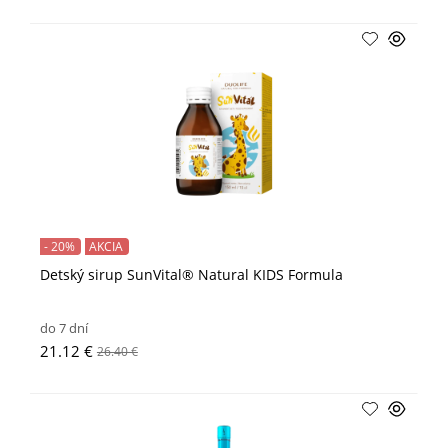
- 20%
AKCIA
Detský sirup SunVital® Natural KIDS Formula
do 7 dní
21.12 €
26.40 €