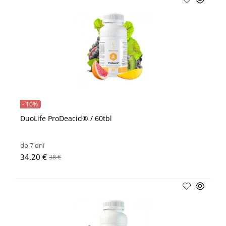
- 10%
DuoLife ProDeacid® / 60tbl
do 7 dní
34.20 €
38 €