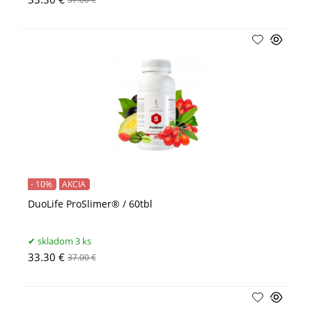
- 10%
AKCIA
DuoLife ProSlimer® / 60tbl
skladom 3 ks
33.30 €
37.00 €