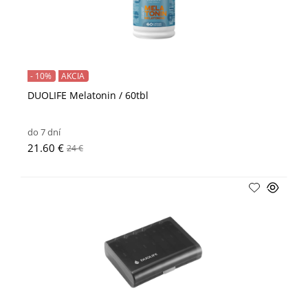
- 10%
AKCIA
DUOLIFE Melatonin / 60tbl
do 7 dní
21.60 €
24 €