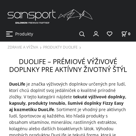
Produkty
0
ZDRAVIE A VÝŽIVA
PRODUKTY DUOLIFE
DUOLIFE – PRÉMIOVÉ VÝŽIVOVÉ
DOPLNKY PRE AKTÍVNY ŽIVOTNÝ ŠTÝL
DuoLife
je značka výživových doplnkov určených pre ľudí,
ktorí chcú doplniť svoj jedálniček o kvalitné prírodné
zložky. V tejto kategórii nájdete
tekuté výživové doplnky,
kapsuly, produkty Innubio, šumivé doplnky Fizzy Easy
aj kozmetiku DuoLife
. Sortiment je vhodný pre aktívnych
ľudí, športovcov aj každého, kto hľadá produkty s
obsahom vitamínov, minerálov, rastlinných extraktov,
kolagénu alebo ďalších bioaktívnych látok. Výhodou
mnohých produktov DuoLife je tekutá forma, ktorá je