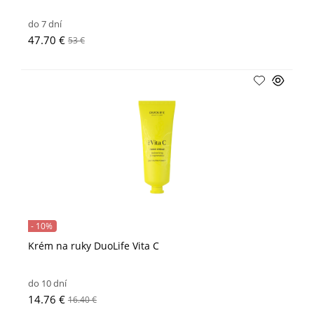
do 7 dní
47.70 €
53 €
- 10%
Krém na ruky DuoLife Vita C
do 10 dní
14.76 €
16.40 €