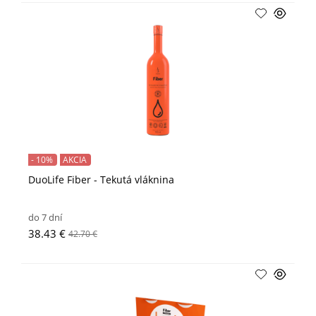
- 10%
AKCIA
DuoLife Fiber - Tekutá vláknina
do 7 dní
38.43 €
42.70 €