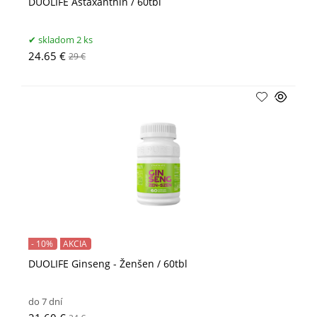
DUOLIFE Astaxanthin / 60tbl
skladom 2 ks
24.65 €
29 €
- 10%
AKCIA
DUOLIFE Ginseng - Ženšen / 60tbl
do 7 dní