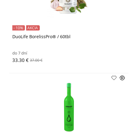
- 10%
AKCIA
DuoLife BorelissPro® / 60tbl
do 7 dní
33.30 €
37.00 €