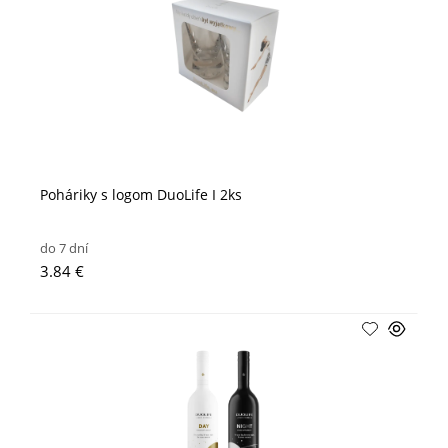
Poháriky s logom DuoLife I 2ks
do 7 dní
3.84 €