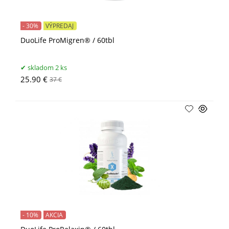
- 30%
VÝPREDAJ
DuoLife ProMigren® / 60tbl
skladom 2 ks
25.90 €
37 €
- 10%
AKCIA