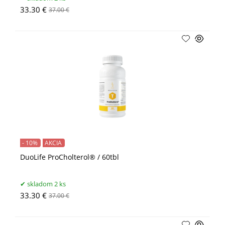
33.30 €
37.00 €
- 10%
AKCIA
DuoLife ProCholterol® / 60tbl
skladom 2 ks
33.30 €
37.00 €