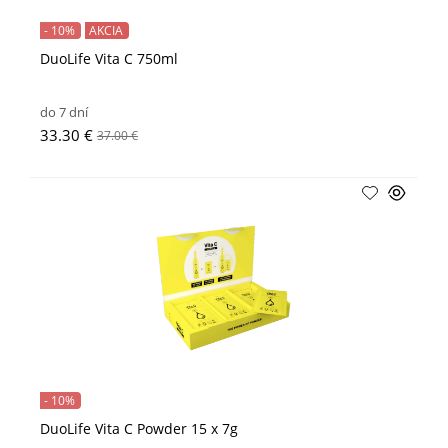
- 10%
AKCIA
DuoLife Vita C 750ml
do 7 dní
33.30 €
37.00 €
- 10%
DuoLife Vita C Powder 15 x 7g