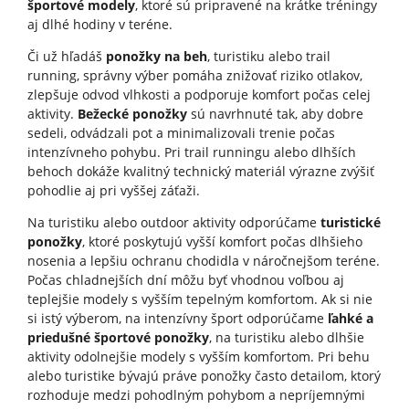
športové modely
, ktoré sú pripravené na krátke tréningy
aj dlhé hodiny v teréne.
Či už hľadáš
ponožky na beh
, turistiku alebo trail
running, správny výber pomáha znižovať riziko otlakov,
zlepšuje odvod vlhkosti a podporuje komfort počas celej
aktivity.
Bežecké ponožky
sú navrhnuté tak, aby dobre
sedeli, odvádzali pot a minimalizovali trenie počas
intenzívneho pohybu. Pri trail runningu alebo dlhších
behoch dokáže kvalitný technický materiál výrazne zvýšiť
pohodlie aj pri vyššej záťaži.
Na turistiku alebo outdoor aktivity odporúčame
turistické
ponožky
, ktoré poskytujú vyšší komfort počas dlhšieho
nosenia a lepšiu ochranu chodidla v náročnejšom teréne.
Počas chladnejších dní môžu byť vhodnou voľbou aj
teplejšie modely s vyšším tepelným komfortom. Ak si nie
si istý výberom, na intenzívny šport odporúčame
ľahké a
priedušné športové ponožky
, na turistiku alebo dlhšie
aktivity odolnejšie modely s vyšším komfortom. Pri behu
alebo turistike bývajú práve ponožky často detailom, ktorý
rozhoduje medzi pohodlným pohybom a nepríjemnými