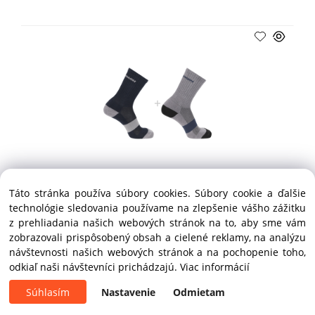
- 30%
VÝPREDAJ
Táto stránka používa súbory cookies. Súbory cookie a ďalšie
Ponožky Salomon EVASION CREW 2-PACK Blue Nights
technológie sledovania používame na zlepšenie vášho zážitku
z prehliadania našich webových stránok na to, aby sme vám
zobrazovali prispôsobený obsah a cielené reklamy, na analýzu
skladom 1 PÁR
návštevnosti našich webových stránok a na pochopenie toho,
8.40 €
12.00 €
odkiaľ naši návštevníci prichádzajú.
Viac informácií
Súhlasím
Nastavenie
Odmietam