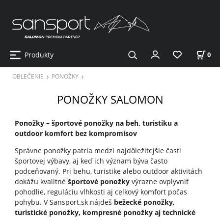
Produkty
0
OBLEČENIE
PONOŽKY
PONOŽKY SALOMON
Ponožky – športové ponožky na beh, turistiku a
outdoor komfort bez kompromisov
Správne ponožky patria medzi najdôležitejšie časti
športovej výbavy, aj keď ich význam býva často
podceňovaný. Pri behu, turistike alebo outdoor aktivitách
dokážu kvalitné
športové ponožky
výrazne ovplyvniť
pohodlie, reguláciu vlhkosti aj celkový komfort počas
pohybu. V Sansport.sk nájdeš
bežecké ponožky,
turistické ponožky, kompresné ponožky aj technické