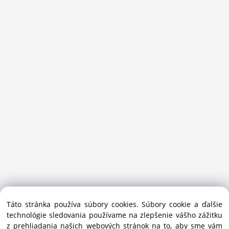
Sansport.sk je špecializovaný obchod na beh, trail, outdoor a
Táto stránka používa súbory cookies. Súbory cookie a ďalšie
bežecké lyžovanie.
technológie sledovania používame na zlepšenie vášho zážitku
Ako prémiový partner Salomon pomáhame športovcom
z prehliadania našich webových stránok na to, aby sme vám
vybrať správnu výbavu do mesta i hôr.