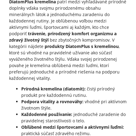
DiatomPlus kremelina
patrí medzi vyhľadávané prírodné
doplnky vďaka svojmu prirodzenému obsahu
minerálnych látok a jednoduchému zaradeniu do
každodennej rutiny. Je obľúbenou voľbou medzi
aktívnymi ľuďmi, športovcami aj každým, kto chce
podporiť
trávenie, prirodzený komfort organizmu a
zdravý životný štýl
bez zbytočných kompromisov. V
kategórii nájdete
produkty DiatomPlus s kremelinou
,
ktoré sú vhodné na pravidelné užívanie ako súčasť
vyváženého životného štýlu. Vďaka svojej prirodzenej
povahe je kremelina obľúbená medzi ľuďmi, ktorí
preferujú jednoduché a prírodné riešenia na podporu
každodennej vitality.
Prírodná kremelina (diatomit):
čistý prírodný
produkt pre každodennú rutinu.
Podpora vitality a rovnováhy:
vhodné pri aktívnom
životnom štýle.
Každodenné používanie:
jednoduché zaradenie do
pravidelnej starostlivosti o telo.
Obľúbené medzi športovcami a aktívnymi ľuďmi:
praktická súčasť zdravého režimu.