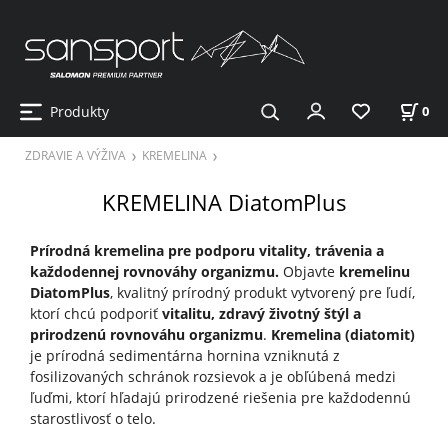
Produkty
0
ZDRAVIE A VÝŽIVA
KREMELINA
KREMELINA DiatomPlus
Prírodná kremelina pre podporu vitality, trávenia a
každodennej rovnováhy organizmu.
Objavte
kremelinu
DiatomPlus
, kvalitný prírodný produkt vytvorený pre ľudí,
ktorí chcú podporiť
vitalitu, zdravý životný štýl a
prirodzenú rovnováhu organizmu
.
Kremelina (diatomit)
je prírodná sedimentárna hornina vzniknutá z
fosilizovaných schránok rozsievok a je obľúbená medzi
ľuďmi, ktorí hľadajú prirodzené riešenia pre každodennú
starostlivosť o telo.