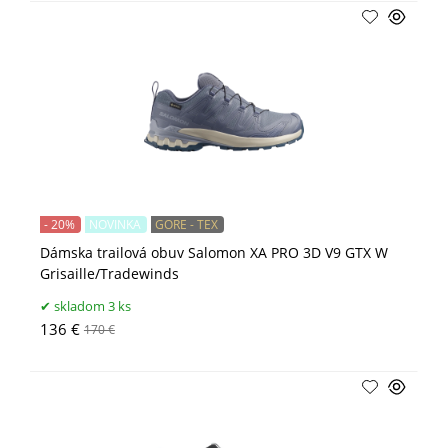
- 20%
NOVINKA
GORE - TEX
Dámska trailová obuv Salomon XA PRO 3D V9 GTX W
Grisaille/Tradewinds
skladom 3 ks
136 €
170 €