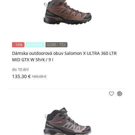
- 18%
NOVINKA
GORE - TEX
Dámska outdoorová obuv Salomon X ULTRA 360 LTR
MID GTX W Shrk / 9 I
do 10 dní
135.30 €
165.00 €