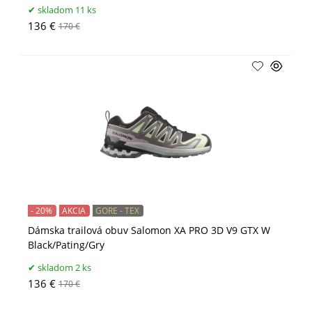
skladom 11 ks
136 €
170 €
- 20%
AKCIA
GORE - TEX
Dámska trailová obuv Salomon XA PRO 3D V9 GTX W
Black/Pating/Gry
skladom 2 ks
136 €
170 €