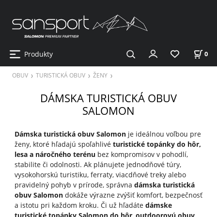
Produkty
0
OBUV
TURISTICKÁ OBUV
ŽENY
DÁMSKA TURISTICKÁ OBUV
SALOMON
Dámska turistická obuv Salomon
je ideálnou voľbou pre
ženy, ktoré hľadajú spoľahlivé
turistické topánky do hôr,
lesa a náročného terénu
bez kompromisov v pohodlí,
stabilite či odolnosti. Ak plánujete jednodňové túry,
vysokohorskú turistiku, ferraty, viacdňové treky alebo
pravidelný pohyb v prírode, správna
dámska turistická
obuv Salomon
dokáže výrazne zvýšiť komfort, bezpečnosť
a istotu pri každom kroku. Či už hľadáte
dámske
turistické topánky Salomon do hôr
,
outdoorovú obuv