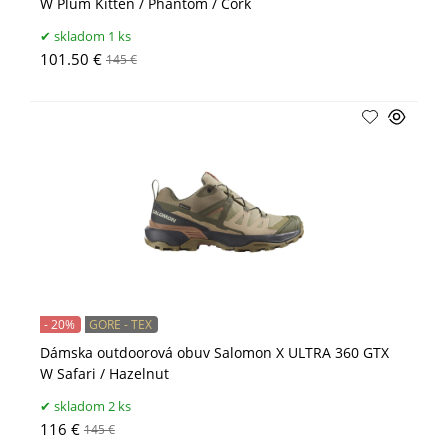
W Plum Kitten / Phantom / Cork
skladom 1 ks
101.50 €
145 €
- 20%
GORE - TEX
Dámska outdoorová obuv Salomon X ULTRA 360 GTX
W Safari / Hazelnut
skladom 2 ks
116 €
145 €