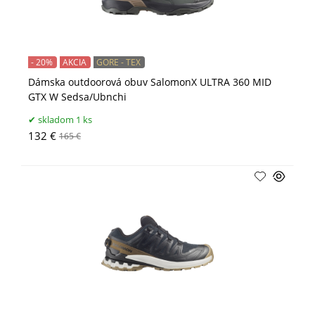
- 20%
AKCIA
GORE - TEX
Dámska outdoorová obuv SalomonX ULTRA 360 MID
GTX W Sedsa/Ubnchi
skladom 1 ks
132 €
165 €