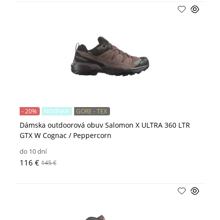
- 20%
NOVINKA
GORE - TEX
Dámska outdoorová obuv Salomon X ULTRA 360 LTR
GTX W Cognac / Peppercorn
do 10 dní
116 €
145 €