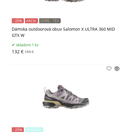
- 20%
AKCIA
GORE - TEX
Dámska outdoorová obuv Salomon X ULTRA 360 MID
GTX W
skladom 1 ks
132 €
165 €
- 20%
NOVINKA