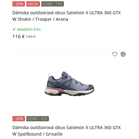
- 20%
AKCIA
GORE - TEX
Dámska outdoorová obuv Salomon X ULTRA 360 GTX
W Shskin / Trooper / Arona
skladom 9 ks
116 €
145 €
- 20%
GORE - TEX
Dámska outdoorová obuv Salomon X ULTRA 360 GTX
W Spellbound / Grisaille