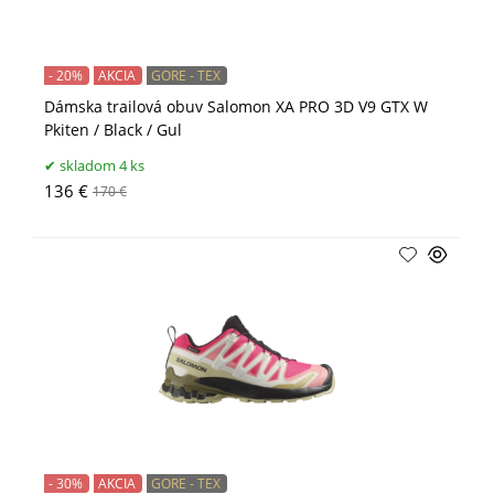
- 20%
AKCIA
GORE - TEX
Dámska trailová obuv Salomon XA PRO 3D V9 GTX W
Pkiten / Black / Gul
skladom 4 ks
136 €
170 €
- 30%
AKCIA
GORE - TEX