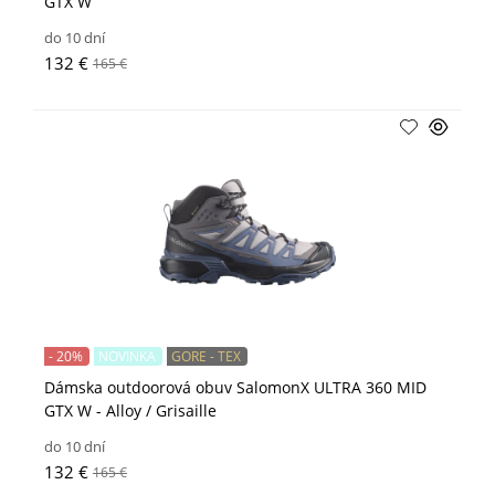
GTX W
do 10 dní
132 €
165 €
- 20%
NOVINKA
GORE - TEX
Dámska outdoorová obuv SalomonX ULTRA 360 MID
GTX W - Alloy / Grisaille
do 10 dní
132 €
165 €