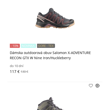
- 10%
NOVINKA
GORE - TEX
Dámska outdoorová obuv Salomon X-ADVENTURE
RECON GTX W Nine Iron/Huckleberry
do 10 dní
117 €
130 €