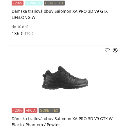
- 20%
NOVINKA
GORE - TEX
Dámska trailová obuv Salomon XA PRO 3D V9 GTX
LIFELONG W
do 10 dní
136 €
170 €
- 20%
AKCIA
GORE - TEX
Dámska trailová obuv Salomon XA PRO 3D V9 GTX W
Black / Phantom / Pewter