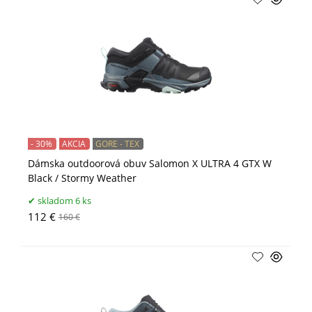
- 30%
AKCIA
GORE - TEX
Dámska outdoorová obuv Salomon X ULTRA 4 GTX W
Black / Stormy Weather
skladom 6 ks
112 €
160 €