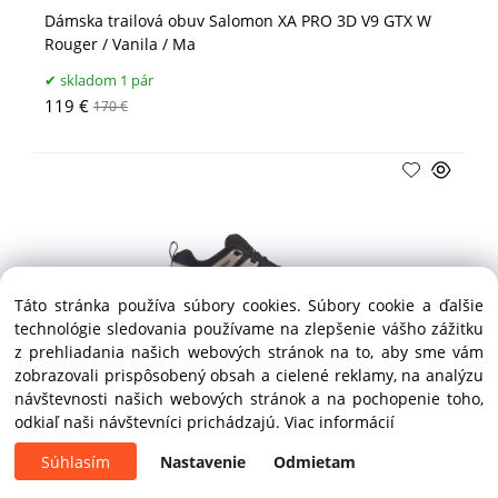
Dámska trailová obuv Salomon XA PRO 3D V9 GTX W
Rouger / Vanila / Ma
skladom 1 pár
119 €
170 €
Táto stránka používa súbory cookies. Súbory cookie a ďalšie
technológie sledovania používame na zlepšenie vášho zážitku
z prehliadania našich webových stránok na to, aby sme vám
zobrazovali prispôsobený obsah a cielené reklamy, na analýzu
návštevnosti našich webových stránok a na pochopenie toho,
- 20%
AKCIA
odkiaľ naši návštevníci prichádzajú.
Viac informácií
Dámska trailová obuv Salomon XA PRO 3D V9 W
Black/Burlwo/Mahogr
Súhlasím
Nastavenie
Odmietam
do 10 dní