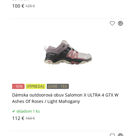
100 €
125 €
- 30%
VÝPREDAJ
GORE - TEX
Dámska outdoorová obuv Salomon X ULTRA 4 GTX W
Ashes Of Roses / Light Mahogany
skladom 1 ks
112 €
160 €