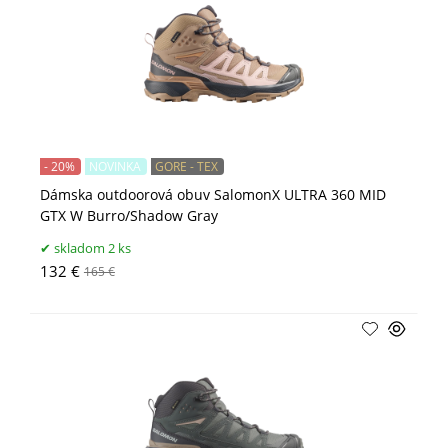
- 20%
NOVINKA
GORE - TEX
Dámska outdoorová obuv SalomonX ULTRA 360 MID
GTX W Burro/Shadow Gray
skladom 2 ks
132 €
165 €