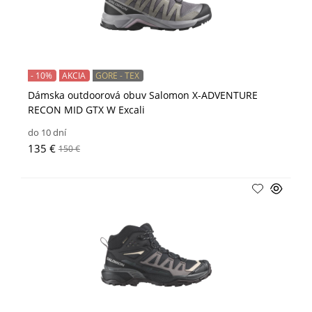
- 10%
AKCIA
GORE - TEX
Dámska outdoorová obuv Salomon X-ADVENTURE
RECON MID GTX W Excali
do 10 dní
135 €
150 €