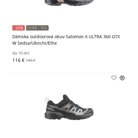
- 20%
GORE - TEX
Dámska outdoorová obuv Salomon X ULTRA 360 GTX
W Sedsa/Ubnchi/Ethe
do 10 dní
116 €
145 €