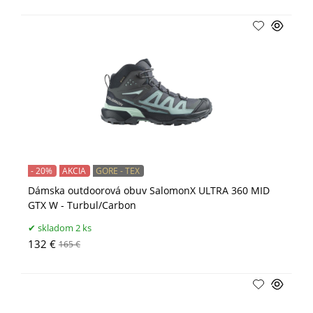
- 20%
AKCIA
GORE - TEX
Dámska outdoorová obuv SalomonX ULTRA 360 MID
GTX W - Turbul/Carbon
skladom 2 ks
132 €
165 €