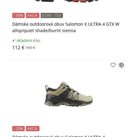
- 30%
AKCIA
GORE - TEX
Dámska outdoorová obuv Salomon X ULTRA 4 GTX W
alloy/quiet shade/burnt sienna
skladom 4 ks
112 €
160 €
- 20%
AKCIA