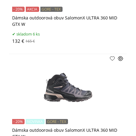
- 20%
AKCIA
GORE - TEX
Dámska outdoorová obuv SalomonX ULTRA 360 MID
GTX W
skladom 6 ks
132 €
165 €
- 20%
NOVINKA
GORE - TEX
Dámska outdoorová obuv SalomonX ULTRA 360 MID