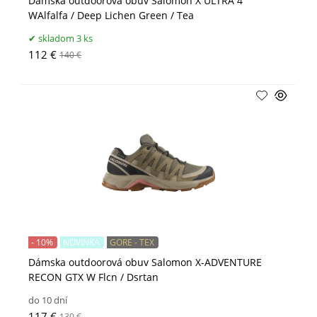
Dámska outdoorová obuv Salomon X ULTRA 4
WAlfalfa / Deep Lichen Green / Tea
skladom 3 ks
112 €
140 €
- 10%
NOVINKA
GORE - TEX
Dámska outdoorová obuv Salomon X-ADVENTURE
RECON GTX W Flcn / Dsrtan
do 10 dní
117 €
130 €