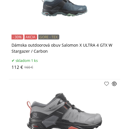
- 30%
AKCIA
GORE - TEX
Dámska outdoorová obuv Salomon X ULTRA 4 GTX W
Stargazer / Carbon
skladom 1 ks
112 €
160 €