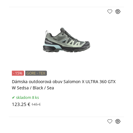
- 15%
GORE - TEX
Dámska outdoorová obuv Salomon X ULTRA 360 GTX
W Sedsa / Black / Sea
skladom 8 ks
123.25 €
145 €