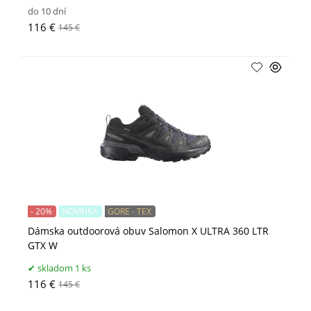
do 10 dní
116 €
145 €
- 20%
NOVINKA
GORE - TEX
Dámska outdoorová obuv Salomon X ULTRA 360 LTR
GTX W
skladom 1 ks
116 €
145 €