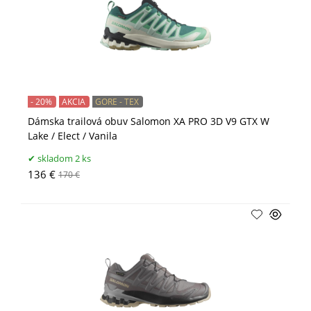
- 20%
AKCIA
GORE - TEX
Dámska trailová obuv Salomon XA PRO 3D V9 GTX W
Lake / Elect / Vanila
skladom 2 ks
136 €
170 €