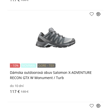
- 10%
NOVINKA
GORE - TEX
Dámska outdoorová obuv Salomon X-ADVENTURE
RECON GTX W Monument / Turb
do 10 dní
117 €
130 €