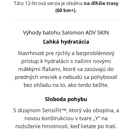
Táto 12-litrová verzia je ideálna
na dlhšie trasy
(60 km+).
Výhody batohu Salomon ADV SKIN
Ľahká hydratácia
Navrhnuté pre rýchly a bezproblémový
prístup k hydratácii s našimi novými
mäkkými fľašami, ktoré sa zasúvajú do
predných vreciek a nebudú sa pohybovať
bez ohľadu na to, ako tvrdo bežíte.
Sloboda pohybu
S dizajnom SensiFit™, ktorý vás obopína, a
novou konštrukciou v tvare „Y“ na
rozloženie hmotnosti, keď lietate po trati.