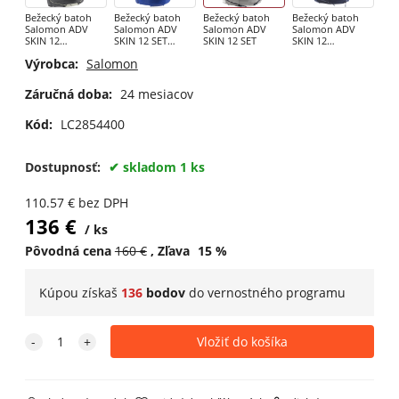
Bežecký batoh
Bežecký batoh
Bežecký batoh
Bežecký batoh
Salomon ADV
Salomon ADV
Salomon ADV
Salomon ADV
SKIN 12
SKIN 12 SET
SKIN 12 SET
SKIN 12
GRADIENT SET
Nautical Blue /
GRADIENT SET
Výrobca:
Salomon
Phantom / Castel
Limoges
MARITIME BLUE /
GRISAILLE
Záručná doba:
24 mesiacov
Kód:
LC2854400
Dostupnosť:
skladom 1 ks
110.57
€
bez DPH
136
€
ks
Pôvodná cena
160
€
Zľava
15
%
Kúpou získaš
136
bodov
do
vernostného programu