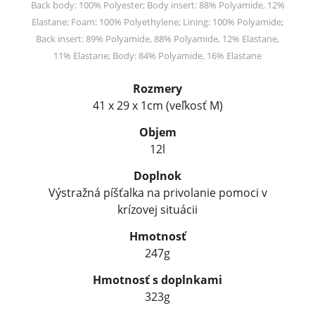
Back body: 100% Polyester; Body insert: 88% Polyamide, 12%
Elastane; Foam: 100% Polyethylene; Lining: 100% Polyamide;
Back insert: 89% Polyamide, 88% Polyamide, 12% Elastane,
11% Elastane; Body: 84% Polyamide, 16% Elastane
Rozmery
41 x 29 x 1cm (veľkosť M)
Objem
12l
Doplnok
Výstražná píšťalka na privolanie pomoci v
krízovej situácii
Hmotnosť
247g
Hmotnosť s doplnkami
323g