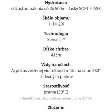
Hydratácia
súčasťou balenia sú 2x 500ml fľašky SOFT FLASK
Škála objemu
11l > 20l
Technológia
Sensifit™
Dĺžka chrbta
41cm
Vždy na očiach
Aj počas zníženej viditeľnosti máte na sebe 360°
reflexných prvkov
Starostlivosť
pranie (30°C)
/Nežehliť, nesušiť v sušičke, jemné pranie (30°C)/
Zloženie