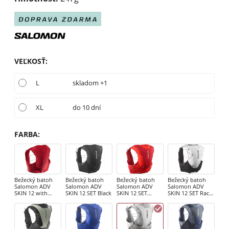
VEĽKOSŤ
:
L
skladom +1
XL
do 10 dní
FARBA
:
Bežecký batoh
Bežecký batoh
Bežecký batoh
Bežecký batoh
Salomon ADV
Salomon ADV
Salomon ADV
Salomon ADV
SKIN 12 with
SKIN 12 SET Black
SKIN 12 SET
SKIN 12 SET Race
flasks Goji Berry
Scarlet / Haute
Flag Set / Black /
Red
White