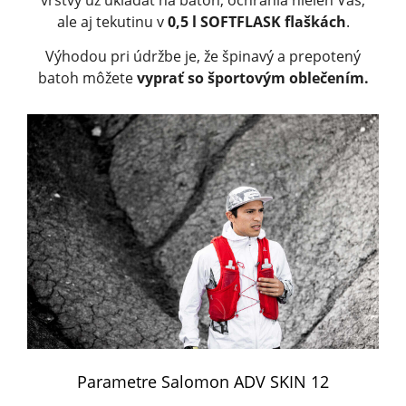
vrstvy už ukladať na batoh, ochránia nielen Vás,
ale aj tekutinu v
0,5 l SOFTFLASK flaškách
.
Výhodou pri údržbe je, že špinavý a prepotený
batoh môžete
vyprať so športovým oblečením.
Parametre Salomon ADV SKIN 12