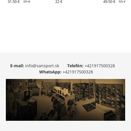
Black
31.50 €
35 €
SLATE GREY - široké hrdlo
22 €
Black / White
49.50 €
55 €
E-mail:
info@sansport.sk
Telefón:
+421917500328
WhatsApp:
+421917500328