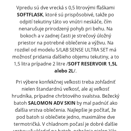
Vpredu sú dve vrecká s 0,5 litrovými fľaškami
SOFTFLASK
, ktoré sú prispôsobivé, takže po
odpití tekutiny táto vo vnútri neskáče, čím
nenarušuje prirodzený pohyb pri behu. Na
bokoch a v zadnej časti je strečový úložný
priestor na potrebné oblečenie a výživu. Na
rozdiel od modelu S/LAB SENSE ULTRA SET má
možnosť pridania ďalšieho objemu tekutiny, a to
1,5 litra prípadne 2 litre /
SOFT RESERVOIR 1,5L
alebo 2L
/.
Pri výbere konfekčnej veľkosti treba zohľadniť
nielen štandardnú veľkosť, ale aj veľkosť
hrudníka, prípadne chrbtového svalstva. Bežecký
batoh
SALOMON ADV SKIN
by mal padnúť ako
ďalšia vrstva oblečenia. Najlepšie je počítať, že
pod batoh si oblečiete jedno, maximálne dve
termotričká. V chladnom počasí je dobré ďalšie