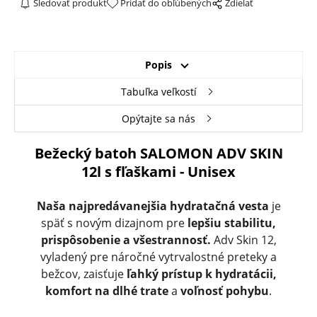
Sledovať produkt
Pridať do obľúbených
Zdielať
Popis
Tabuľka veľkostí
Opýtajte sa nás
Bežecký batoh SALOMON ADV SKIN
12l s fľaškami - Unisex
Naša najpredávanejšia hydratačná vesta
je
späť s novým dizajnom pre
lepšiu stabilitu,
prispôsobenie a všestrannosť.
Adv Skin 12,
vyladený pre náročné vytrvalostné preteky a
bežcov, zaisťuje
ľahký prístup k hydratácii,
komfort na dlhé trate
a
voľnosť pohybu
.