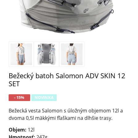
Bežecký batoh Salomon ADV SKIN 12
SET
- 15%
NOVINKA
Bežecká vesta Salomon s úložným objemom 12l a
dvoma 0,5l mäkkými fľaškami na dlhšie trasy.
Objem:
12l
Hmotnosť:
247g