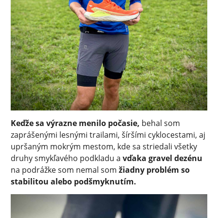
Keďže sa výrazne menilo počasie,
behal som
zaprášenými lesnými trailami, šíršími cyklocestami, aj
upršaným mokrým mestom, kde sa striedali všetky
druhy smykľavého podkladu a
vďaka gravel dezénu
na podrážke som nemal som
žiadny problém so
stabilitou alebo podšmyknutím.