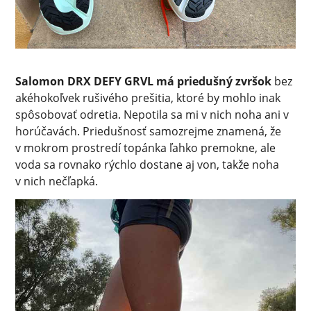
Salomon DRX DEFY GRVL má priedušný zvršok
bez
akéhokoľvek rušivého prešitia, ktoré by mohlo inak
spôsobovať odretia. Nepotila sa mi v nich noha ani v
horúčavách. Priedušnosť samozrejme znamená, že
v mokrom prostredí topánka ľahko premokne, ale
voda sa rovnako rýchlo dostane aj von, takže noha
v nich nečľapká.