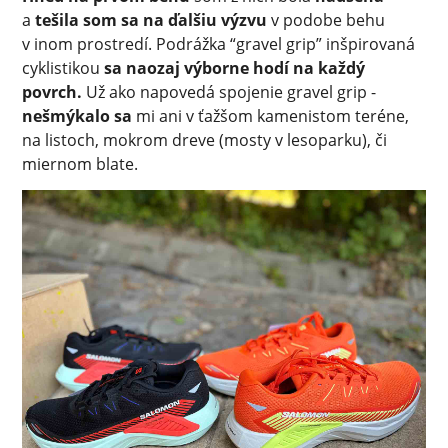
a
tešila som sa na ďalšiu výzvu
v podobe behu
v inom prostredí. Podrážka “gravel grip” inšpirovaná
cyklistikou
sa naozaj výborne hodí na každý
povrch.
Už ako napovedá spojenie gravel grip -
nešmýkalo sa
mi ani v ťažšom kamenistom teréne,
na listoch, mokrom dreve (mosty v lesoparku), či
miernom blate.