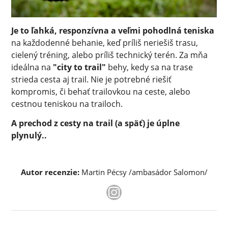
Je to ľahká, responzívna a veľmi pohodlná teniska
na každodenné behanie, keď príliš neriešiš trasu,
cielený tréning, alebo príliš technický terén. Za mňa
ideálna na
"city to trail"
behy, kedy sa na trase
strieda cesta aj trail. Nie je potrebné riešiť
kompromis, či behať trailovkou na ceste, alebo
cestnou teniskou na trailoch.
A prechod z cesty na trail (a späť) je úplne
plynulý..
Autor recenzie:
Martin Pécsy /ambasádor Salomon/