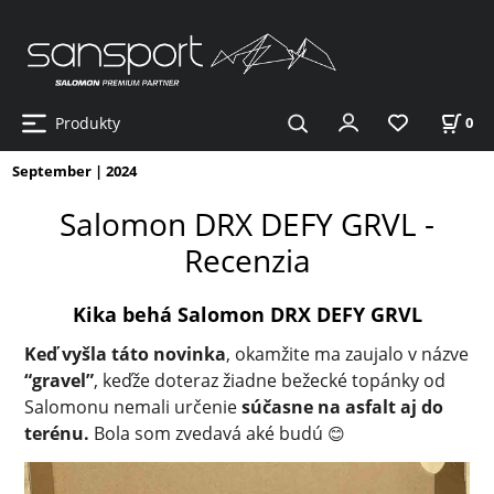
Produkty
0
September | 2024
Salomon DRX DEFY GRVL -
Recenzia
Kika behá Salomon DRX DEFY GRVL
Keď vyšla táto novinka
, okamžite ma zaujalo v názve
“gravel”
, keďže doteraz žiadne bežecké topánky od
Salomonu nemali určenie
súčasne na asfalt aj do
terénu.
Bola som zvedavá aké budú
😊