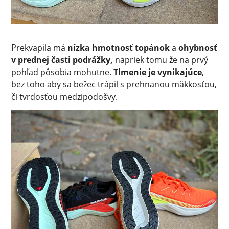
Prekvapila má
nízka hmotnosť topánok
a
ohybnosť
v prednej časti podrážky,
napriek tomu že na prvý
pohľad pôsobia mohutne.
Tlmenie je vynikajúce
,
bez toho aby sa bežec trápil s prehnanou mäkkosťou,
či tvrdosťou medzipodošvy.