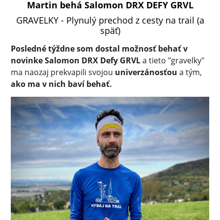
Martin behá Salomon DRX DEFY GRVL
GRAVELKY - Plynulý prechod z cesty na trail (a
späť)
Posledné týždne som dostal možnosť behať v
novinke Salomon DRX Defy GRVL
a tieto "gravelky"
ma naozaj prekvapili svojou
univerzánosťou
a tým,
ako ma v nich baví behať.