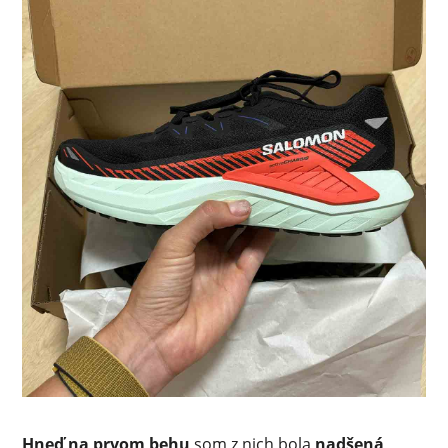
Hneď na prvom behu
som z nich bola
nadšená