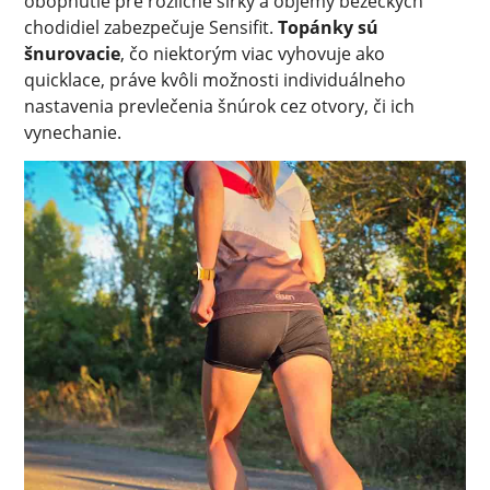
obopnutie pre rozličné šírky a objemy bežeckých
chodidiel zabezpečuje Sensifit.
Topánky sú
šnurovacie
, čo niektorým viac vyhovuje ako
quicklace, práve kvôli možnosti individuálneho
nastavenia prevlečenia šnúrok cez otvory, či ich
vynechanie.