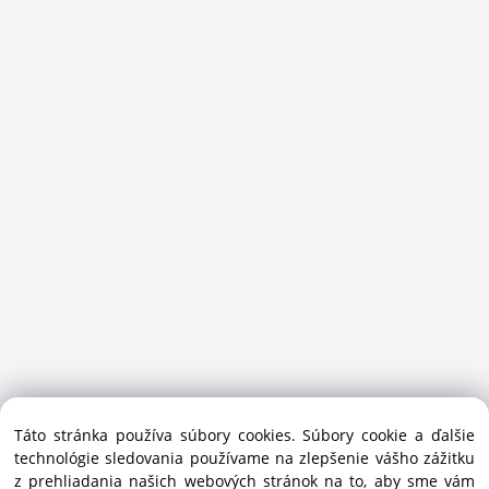
Sansport.sk je špecializovaný obchod na beh, trail, outdoor a
Táto stránka používa súbory cookies. Súbory cookie a ďalšie
bežecké lyžovanie.
technológie sledovania používame na zlepšenie vášho zážitku
Ako prémiový partner Salomon pomáhame športovcom
z prehliadania našich webových stránok na to, aby sme vám
vybrať správnu výbavu do mesta i hôr.