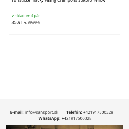
Turistické mačky Viking Crampons Soltoro Yellow
skladom 4 pár
35.91 €
39.90 €
E-mail:
info@sansport.sk
Telefón:
+421917500328
WhatsApp:
+421917500328