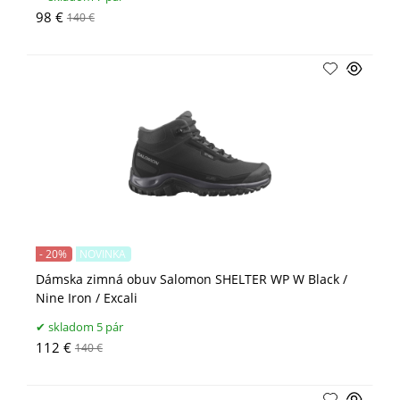
98 €
140 €
- 20%
NOVINKA
Dámska zimná obuv Salomon SHELTER WP W Black /
Nine Iron / Excali
skladom 5 pár
112 €
140 €