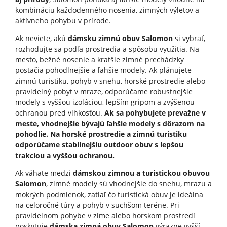
kombináciu každodenného nosenia, zimných výletov a
aktívneho pohybu v prírode.
Ak neviete, akú
dámsku zimnú obuv Salomon
si vybrať,
rozhodujte sa podľa prostredia a spôsobu využitia. Na
mesto, bežné nosenie a kratšie zimné prechádzky
postačia pohodlnejšie a ľahšie modely. Ak plánujete
zimnú turistiku, pohyb v snehu, horské prostredie alebo
pravidelný pobyt v mraze, odporúčame robustnejšie
modely s vyššou izoláciou, lepším gripom a zvýšenou
ochranou pred vlhkosťou.
Ak sa pohybujete prevažne v
meste, vhodnejšie bývajú ľahšie modely s dôrazom na
pohodlie. Na horské prostredie a zimnú turistiku
odporúčame stabilnejšiu outdoor obuv s lepšou
trakciou a vyššou ochranou.
Ak váhate medzi
dámskou zimnou a turistickou obuvou
Salomon
, zimné modely sú vhodnejšie do snehu, mrazu a
mokrých podmienok, zatiaľ čo turistická obuv je ideálna
na celoročné túry a pohyb v suchšom teréne. Pri
pravidelnom pohybe v zime alebo horskom prostredí
poskytuje
dámska zimná obuv Salomon
výrazne vyšší