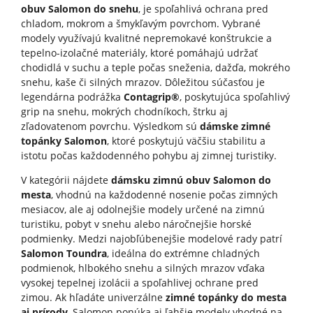
obuv Salomon do snehu
, je spoľahlivá ochrana pred
chladom, mokrom a šmykľavým povrchom. Vybrané
modely využívajú kvalitné nepremokavé konštrukcie a
tepelno-izolačné materiály, ktoré pomáhajú udržať
chodidlá v suchu a teple počas sneženia, dažďa, mokrého
snehu, kaše či silných mrazov. Dôležitou súčasťou je
legendárna podrážka
Contagrip®
, poskytujúca spoľahlivý
grip na snehu, mokrých chodníkoch, štrku aj
zľadovatenom povrchu. Výsledkom sú
dámske zimné
topánky Salomon
, ktoré poskytujú väčšiu stabilitu a
istotu počas každodenného pohybu aj zimnej turistiky.
V kategórii nájdete
dámsku zimnú obuv Salomon do
mesta
, vhodnú na každodenné nosenie počas zimných
mesiacov, ale aj odolnejšie modely určené na zimnú
turistiku, pobyt v snehu alebo náročnejšie horské
podmienky. Medzi najobľúbenejšie modelové rady patrí
Salomon Toundra
, ideálna do extrémne chladných
podmienok, hlbokého snehu a silných mrazov vďaka
vysokej tepelnej izolácii a spoľahlivej ochrane pred
zimou. Ak hľadáte univerzálne
zimné topánky do mesta
aj prírody
, Salomon ponúka aj ľahšie modely vhodné na