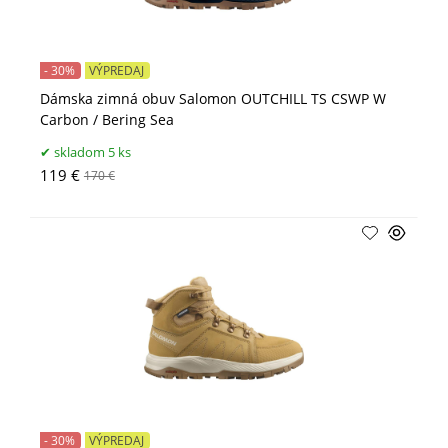
- 30%
VÝPREDAJ
Dámska zimná obuv Salomon OUTCHILL TS CSWP W
Carbon / Bering Sea
skladom 5 ks
119 €
170 €
- 30%
VÝPREDAJ