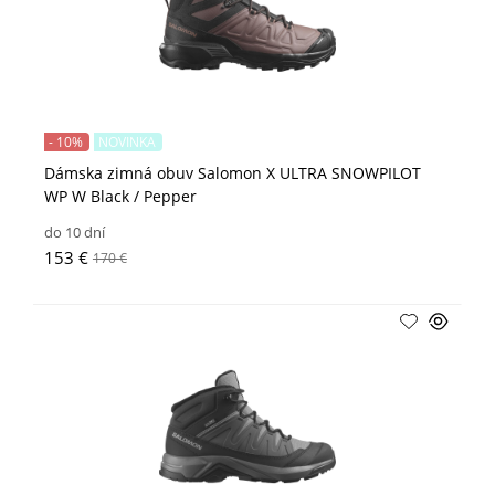
- 10%
NOVINKA
Dámska zimná obuv Salomon X ULTRA SNOWPILOT
WP W Black / Pepper
do 10 dní
153 €
170 €