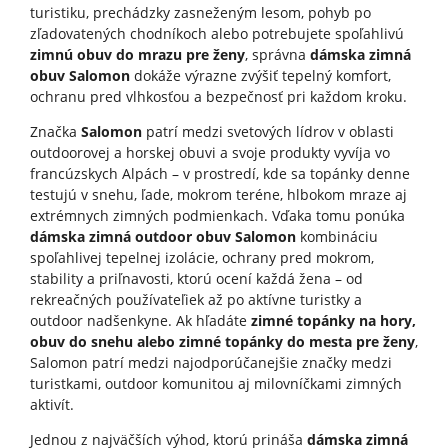
turistiku, prechádzky zasneženým lesom, pohyb po
zľadovatených chodníkoch alebo potrebujete spoľahlivú
zimnú obuv do mrazu pre ženy
, správna
dámska zimná
obuv Salomon
dokáže výrazne zvýšiť tepelný komfort,
ochranu pred vlhkosťou a bezpečnosť pri každom kroku.
Značka
Salomon
patrí medzi svetových lídrov v oblasti
outdoorovej a horskej obuvi a svoje produkty vyvíja vo
francúzskych Alpách – v prostredí, kde sa topánky denne
testujú v snehu, ľade, mokrom teréne, hlbokom mraze aj
extrémnych zimných podmienkach. Vďaka tomu ponúka
dámska zimná outdoor obuv Salomon
kombináciu
spoľahlivej tepelnej izolácie, ochrany pred mokrom,
stability a priľnavosti, ktorú ocení každá žena – od
rekreačných používateľiek až po aktívne turistky a
outdoor nadšenkyne. Ak hľadáte
zimné topánky na hory,
obuv do snehu alebo zimné topánky do mesta pre ženy
,
Salomon patrí medzi najodporúčanejšie značky medzi
turistkami, outdoor komunitou aj milovníčkami zimných
aktivít.
Jednou z najväčších výhod, ktorú prináša
dámska zimná