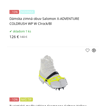
- 10%
NOVINKA
Dámska zimná obuv Salomon X-ADVENTURE
COLDRUSH WP W Clrock/Bl
skladom 1 ks
126 €
140 €
- 10%
NÁŠ TIP