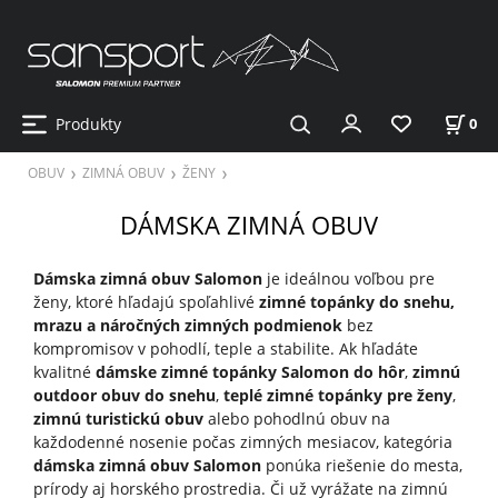
Produkty
0
OBUV
ZIMNÁ OBUV
ŽENY
DÁMSKA ZIMNÁ OBUV
Dámska zimná obuv Salomon
je ideálnou voľbou pre
ženy, ktoré hľadajú spoľahlivé
zimné topánky do snehu,
mrazu a náročných zimných podmienok
bez
kompromisov v pohodlí, teple a stabilite. Ak hľadáte
kvalitné
dámske zimné topánky Salomon do hôr
,
zimnú
outdoor obuv do snehu
,
teplé zimné topánky pre ženy
,
zimnú turistickú obuv
alebo pohodlnú obuv na
každodenné nosenie počas zimných mesiacov, kategória
dámska zimná obuv Salomon
ponúka riešenie do mesta,
prírody aj horského prostredia. Či už vyrážate na zimnú