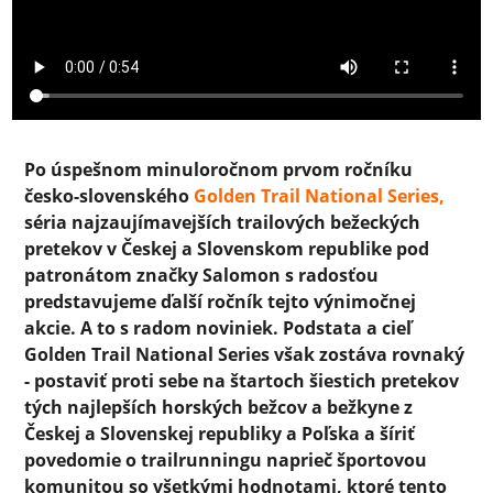
Po úspešnom minuloročnom prvom ročníku
česko-slovenského
Golden Trail National Series,
séria najzaujímavejších trailových bežeckých
pretekov v Českej a Slovenskom republike pod
patronátom značky Salomon s radosťou
predstavujeme ďalší ročník tejto výnimočnej
akcie. A to s radom noviniek. Podstata a cieľ
Golden Trail National Series však zostáva rovnaký
- postaviť proti sebe na štartoch šiestich pretekov
tých najlepších horských bežcov a bežkyne z
Českej a Slovenskej republiky a Poľska a šíriť
povedomie o trailrunningu naprieč športovou
komunitou so všetkými hodnotami, ktoré tento