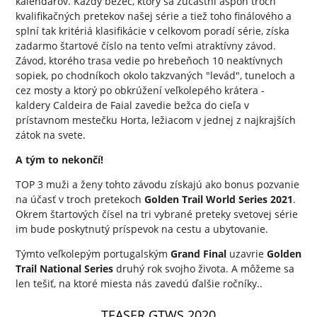
kalendárov. Každý bežec, ktorý sa zúčastní aspoň troch
kvalifikačných pretekov našej série a tiež toho finálového a
splní tak kritériá klasifikácie v celkovom poradí série, získa
zadarmo štartové číslo na tento veľmi atraktívny závod.
Závod, ktorého trasa vedie po hrebeňoch 10 neaktívnych
sopiek, po chodníkoch okolo takzvaných "levád", tuneloch a
cez mosty a ktorý po obkrúžení veľkolepého krátera -
kaldery Caldeira de Faial zavedie bežca do cieľa v
prístavnom mestečku Horta, ležiacom v jednej z najkrajších
zátok na svete.
A tým to nekončí!
TOP 3 muži a ženy tohto závodu získajú ako bonus pozvanie
na účasť v troch pretekoch
Golden Trail World Series 2021
.
Okrem štartových čísel na tri vybrané preteky svetovej série
im bude poskytnutý príspevok na cestu a ubytovanie.
Týmto veľkolepým portugalským
Grand Final
uzavrie
Golden
Trail National Series
druhý rok svojho života. A môžeme sa
len tešiť, na ktoré miesta nás zavedú ďalšie ročníky..
TEASER GTWS 2020