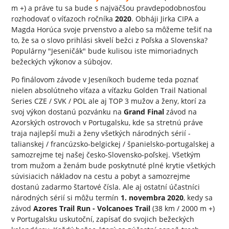
m +) a práve tu sa bude s najväčšou pravdepodobnosťou
rozhodovať o víťazoch ročníka
2020
. Obháji Jirka CIPA a
Magda Horúca svoje prvenstvo a alebo sa môžeme tešiť na
to, že sa o slovo prihlási skvelí bežci z Poľska a Slovenska?
Populárny "Jeseničák" bude kulisou iste mimoriadnych
bežeckých výkonov a súbojov.
Po finálovom závode v Jeseníkoch budeme teda poznať
nielen absolútneho víťaza a víťazku Golden Trail National
Series CZE / SVK / POL ale aj TOP 3 mužov a ženy, ktorí za
svoj výkon dostanú pozvánku na
Grand Final
závod na
Azorských ostrovoch v Portugalsku, kde sa stretnú práve
traja najlepší muži a ženy všetkých národných sérií -
talianskej / francúzsko-belgickej / španielsko-portugalskej a
samozrejme tej našej česko-Slovensko-poľskej. Všetkým
trom mužom a ženám bude poskytnuté plné krytie všetkých
súvisiacich nákladov na cestu a pobyt a samozrejme
dostanú zadarmo štartové čísla. Ale aj ostatní účastníci
národných sérií si môžu termín
1. novembra 2020
, kedy sa
závod
Azores Trail Run - Volcanoes Trail
(38 km / 2000 m +)
v Portugalsku uskutoční, zapísať do svojich bežeckých