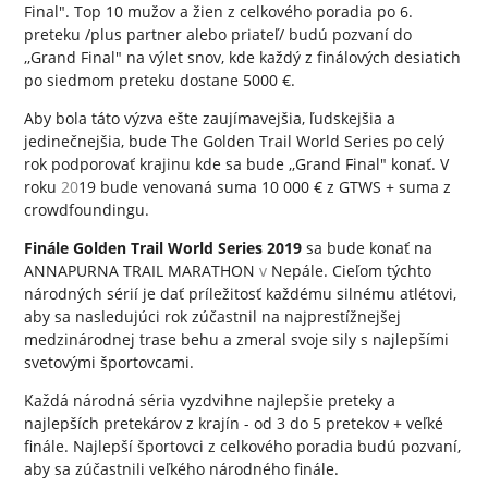
Final". Top 10 mužov a žien z celkového poradia po 6.
preteku /plus partner alebo priateľ/ budú pozvaní do
,,Grand Final" na výlet snov, kde každý z finálových desiatich
po siedmom preteku dostane 5000 €.
Aby bola táto výzva ešte zaujímavejšia, ľudskejšia a
jedinečnejšia, bude The Golden Trail World Series po celý
rok podporovať krajinu kde sa bude ,,Grand Final" konať. V
roku
20
19 bude venovaná suma 10 000 € z GTWS + suma z
crowdfoundingu.
Finále Golden Trail World Series 2019
sa bude konať na
ANNAPURNA TRAIL MARATHON
v
Nepále. Cieľom týchto
národných sérií je dať príležitosť každému silnému atlétovi,
aby sa nasledujúci rok zúčastnil na najprestížnejšej
medzinárodnej trase behu a zmeral svoje sily s najlepšími
svetovými športovcami.
Každá národná séria vyzdvihne najlepšie preteky a
najlepších pretekárov z krajín - od 3 do 5 pretekov + veľké
finále. Najlepší športovci z celkového poradia budú pozvaní,
aby sa zúčastnili veľkého národného finále.