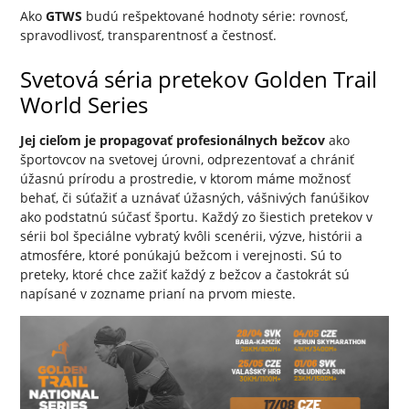
Ako
GTWS
budú rešpektované hodnoty série: rovnosť,
spravodlivosť, transparentnosť a čestnosť.
Svetová séria pretekov Golden Trail
World Series
Jej cieľom je propagovať profesionálnych bežcov
ako
športovcov na svetovej úrovni, odprezentovať a chrániť
úžasnú prírodu a prostredie, v ktorom máme možnosť
behať, či súťažiť a uznávať úžasných, vášnivých fanúšikov
ako podstatnú súčasť športu. Každý zo šiestich pretekov v
sérii bol špeciálne vybratý kvôli scenérii, výzve, histórii a
atmosfére, ktoré ponúkajú bežcom i verejnosti. Sú to
preteky, ktoré chce zažiť každý z bežcov a častokrát sú
napísané v zozname prianí na prvom mieste.