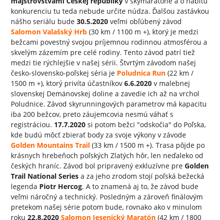
majstrovstvami Českej republiky
v skymaratóne a o nabitú
konkurenciu tu teda nebude určite núdza. Ďalšou zastávkou
nášho seriálu bude
30.5.2020
veľmi obľúbený závod
Salomon Valašský Hrb
(30 km / 1100 m +), ktorý je medzi
bežcami povestný svojou príjemnou rodinnou atmosférou a
skvelým zázemím pre celé rodiny. Tento závod patrí tiež
medzi tie rýchlejšie v našej sérii. Štvrtým závodom našej
česko-slovensko-poľskej séria je
Poludnica Run
(22 km /
1500 m +), ktorý privíta účastníkov
6.6.2020
v malebnej
slovenskej Demänovskej doline a zavedie ich až na vrchol
Poludnice. Závod skyrunningových parametrov má kapacitu
iba 200 bežcov, preto záujemcovia nesmú váhať s
registráciou.
17.7.2020
si potom bežci "odskočia" do Poľska,
kde budú môcť zbierať body za svoje výkony v závode
Golden Mountains Trail
(33 km / 1500 m +). Trasa pôjde po
krásnych hrebeňoch poľských Zlatých hôr, len neďaleko od
českých hraníc. Závod bol pripravený exkluzívne pre
Golden
Trail National Series
a za jeho zrodom stojí poľská bežecká
legenda
Piotr Hercog
. A to znamená aj to, že závod bude
veľmi náročný a technický. Posledným a zároveň finálovým
pretekom našej série potom bude, rovnako ako v minulom
roku
22.8.2020
Salomon Jesenický Maratón
(42 km / 1800