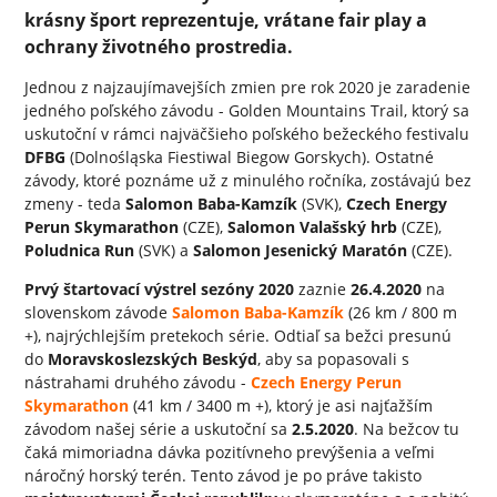
krásny šport reprezentuje, vrátane fair play a
ochrany životného prostredia.
Jednou z najzaujímavejších zmien pre rok 2020 je zaradenie
jedného poľského závodu - Golden Mountains Trail, ktorý sa
uskutoční v rámci najväčšieho poľského bežeckého festivalu
DFBG
(Dolnośląska Fiestiwal Biegow Gorskych). Ostatné
závody, ktoré poznáme už z minulého ročníka, zostávajú bez
zmeny - teda
Salomon Baba-Kamzík
(SVK),
Czech Energy
Perun Skymarathon
(CZE),
Salomon Valašský hrb
(CZE),
Poludnica Run
(SVK) a
Salomon Jesenický Maratón
(CZE).
Prvý štartovací výstrel sezóny 2020
zaznie
26.4.2020
na
slovenskom závode
Salomon Baba-Kamzík
(26 km / 800 m
+), najrýchlejším pretekoch série. Odtiaľ sa bežci presunú
do
Moravskoslezských Beskýd
, aby sa popasovali s
nástrahami druhého závodu -
Czech Energy Perun
Skymarathon
(41 km / 3400 m +), ktorý je asi najťažším
závodom našej série a uskutoční sa
2.5.2020
. Na bežcov tu
čaká mimoriadna dávka pozitívneho prevýšenia a veľmi
náročný horský terén. Tento závod je po práve takisto