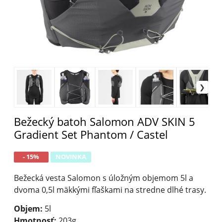
Bežecký batoh Salomon ADV SKIN 5
Gradient Set Phantom / Castel
- 15%
NOVINKA
Bežecká vesta Salomon s úložným objemom 5l a
dvoma 0,5l mäkkými fľaškami na stredne dlhé trasy.
Objem:
5l
Hmotnosť:
203g