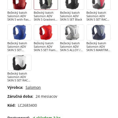
Bežecký batoh
Bežecký batoh
Bežecký batoh
Bežecký batoh
Salomon ADV
Salomon ADV
Salomon ADV
Salomon ADV
SKIN 5 with flasks
SKIN 5 Gradient
SKIN 5 SET Black
SKIN 5 SET RACE
Goji Berry /
Set Phantom /
FLAG SET
Ebony
Castel
CASTELROCK/ALL
OY/NEON FLA
Bežecký batoh
Bežecký batoh
Bežecký batoh
Bežecký batoh
Salomon ADV
Salomon ADV
Salomon ADV
Salomon ADV
SKIN 5 SET
SKIN 5 SET Flame
SKIN 5 ALLOY /
SKIN 5 MARITIME
NAUTICAL
Scarlet / Haute
Gray Violet
BLUE / GRISAILLE
BLUE/Limoges
Red
Bežecký batoh
Salomon ADV
SKIN 5 SET RACE
FLAG SET Black /
Výrobca:
Salomon
White
Záručná doba:
24 mesiacov
Kód:
LC2683400
Dostupnosť:
skladom 2 ks