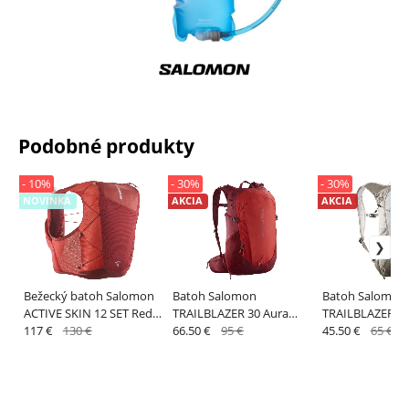
Podobné produkty
- 10%
- 30%
- 30%
NOVINKA
AKCIA
AKCIA
Bežecký batoh Salomon
Batoh Salomon
Batoh Salomon
ACTIVE SKIN 12 SET Red
TRAILBLAZER 30 Aura
TRAILBLAZER 10
Dahlia / High Risk
117 €
130 €
Orange / Biking Red
66.50 €
95 €
Khaki / Glacier 
45.50 €
65 €