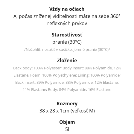
Vždy na očiach
Aj počas zníženej viditeľnosti máte na sebe 360°
reflexných prvkov
Starostlivosť
pranie (30°C)
/Nežehliť, nesušiť v sušičke, jemné pranie (30°C)/
Zloženie
Back body: 100% Polyester; Body insert: 88% Polyamide, 12%
Elastane; Foam: 100% Polyethylene; Lining: 100% Polyamide;
Back insert: 89% Polyamide, 88% Polyamide, 12% Elastane,
11% Elastane; Body: 84% Polyamide, 16% Elastane
Rozmery
38 x 28 x 1cm (veľkosť M)
Objem
5l