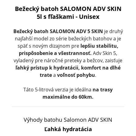
Bežecký batoh SALOMON ADV SKIN
5l s fľaškami - Unisex
Bežecký batoh SALOMON ADV 5 SKIN
je druhý
najľahší model zo série bežeckých batohov a je
späť s novým dizajnom pre
lepšiu stabilitu,
prispôsobenie a všestrannosť.
Adv Skin 5,
vyladený pre náročné preteky a bežcov, zaisťuje
ľahký prístup k hydratácii,
komfort na dlhé
trate
a
voľnosť pohybu
.
Táto 5-litrová verzia je ideálna
na trasy
maximálne do 60km.
Výhody batohu Salomon ADV SKIN
Ľahká hydratácia