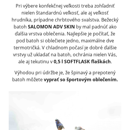
Pri výbere konfekčnej veľkosti treba zohľadniť
nielen štandardnú veľkosť, ale aj veľkosť
hrudníka, prípadne chrbtového svalstva. Bežecký
batoh
SALOMON ADV SKIN
by mal padnúť ako
ďalšia vrstva oblečenia. Najlepšie je počítať, že
pod batoh si oblečiete jedno, maximálne dve
termotričká. V chladnom počasí je dobré ďalšie
vrstvy už ukladať na batoh, ochránia nielen Vás,
ale aj tekutinu v
0,5 l SOFTFLASK flaškách
.
Výhodou pri údržbe je, že špinavý a prepotený
batoh môžete
vyprať so športovým oblečením.