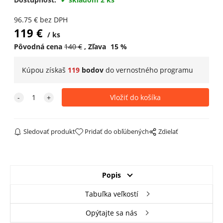
96.75
€
bez DPH
119
€
ks
Pôvodná cena
140
€
Zľava
15
%
Kúpou získaš
119
bodov
do
vernostného programu
Sledovať produkt
Pridať do obľúbených
Zdielať
Popis
Tabuľka veľkostí
Opýtajte sa nás