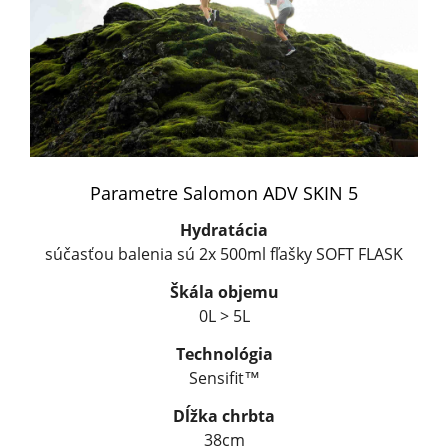
Parametre Salomon ADV SKIN 5
Hydratácia
súčasťou balenia sú 2x 500ml fľašky SOFT FLASK
Škála objemu
0L > 5L
Technológia
Sensifit™
Dĺžka chrbta
38cm