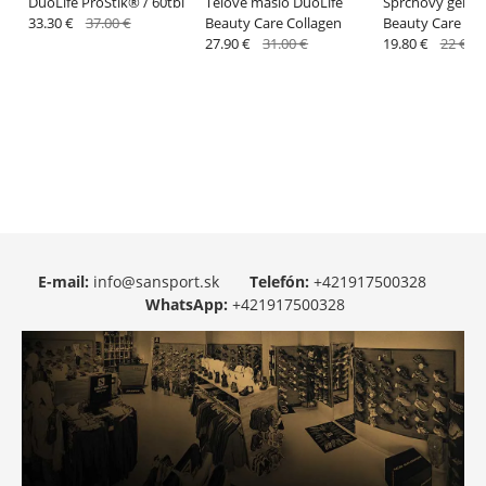
DuoLife ProStik® / 60tbl
Telové maslo DuoLife
Sprchový gél Du
33.30 €
37.00 €
Beauty Care Collagen
Beauty Care Alo
27.90 €
31.00 €
19.80 €
22 €
E-mail:
info@sansport.sk
Telefón:
+421917500328
WhatsApp:
+421917500328