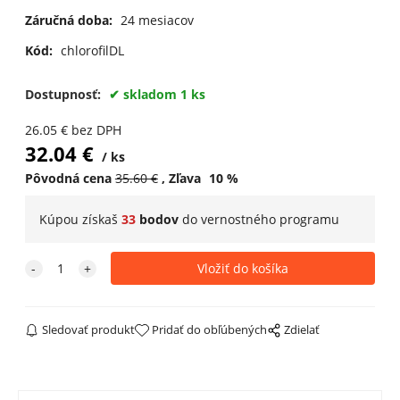
Záručná doba:
24 mesiacov
Kód:
chlorofilDL
Dostupnosť:
skladom 1 ks
26.05
€
bez DPH
32.04
€
ks
Pôvodná cena
35.60
€
Zľava
10
%
Kúpou získaš
33
bodov
do
vernostného programu
Sledovať produkt
Pridať do obľúbených
Zdielať