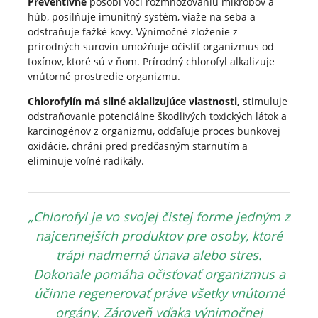
Preventívne
pôsobí voči rozmnožovaniu mikróbov a
húb, posilňuje imunitný systém, viaže na seba a
odstraňuje ťažké kovy. Výnimočné zloženie z
prírodných surovín umožňuje očistiť organizmus od
toxínov, ktoré sú v ňom. Prírodný chlorofyl alkalizuje
vnútorné prostredie organizmu.
Chlorofylín má silné aklalizujúce vlastnosti,
stimuluje
odstraňovanie potenciálne škodlivých toxických látok a
karcinogénov z organizmu, odďaľuje proces bunkovej
oxidácie, chráni pred predčasným starnutím a
eliminuje voľné radikály.
„Chlorofyl je vo svojej čistej forme jedným z
najcennejších produktov pre osoby, ktoré
trápi nadmerná únava alebo stres.
Dokonale pomáha očisťovať organizmus a
účinne regenerovať práve všetky vnútorné
orgány. Zároveň vďaka výnimočnej