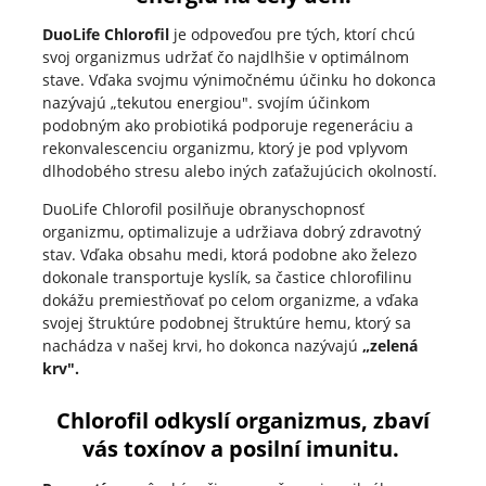
DuoLife Chlorofil
je odpoveďou pre tých, ktorí chcú
svoj organizmus udržať čo najdlhšie v optimálnom
stave. Vďaka svojmu výnimočnému účinku ho dokonca
nazývajú „tekutou energiou". svojím účinkom
podobným ako probiotiká podporuje regeneráciu a
rekonvalescenciu organizmu, ktorý je pod vplyvom
dlhodobého stresu alebo iných zaťažujúcich okolností.
DuoLife Chlorofil posilňuje obranyschopnosť
organizmu, optimalizuje a udržiava dobrý zdravotný
stav. Vďaka obsahu medi, ktorá podobne ako železo
dokonale transportuje kyslík, sa častice chlorofilinu
dokážu premiestňovať po celom organizme, a vďaka
svojej štruktúre podobnej štruktúre hemu, ktorý sa
nachádza v našej krvi, ho dokonca nazývajú
„zelená
krv".
Chlorofil odkyslí organizmus, zbaví
vás toxínov a posilní imunitu.