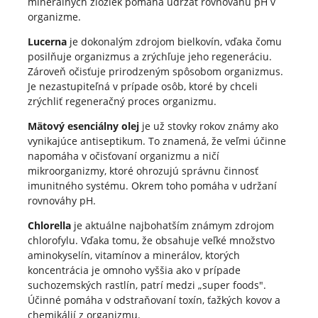
minerálnych zložiek pomáha udržať rovnováhu pH v
organizme.
Lucerna
je dokonalým zdrojom bielkovín, vďaka čomu
posilňuje organizmus a zrýchľuje jeho regeneráciu.
Zároveň očisťuje prirodzeným spôsobom organizmus.
Je nezastupiteľná v prípade osôb, ktoré by chceli
zrýchliť regeneračný proces organizmu.
Mätový esenciálny olej
je už stovky rokov známy ako
vynikajúce antiseptikum. To znamená, že veľmi účinne
napomáha v očisťovaní organizmu a ničí
mikroorganizmy, ktoré ohrozujú správnu činnosť
imunitného systému. Okrem toho pomáha v udržaní
rovnováhy pH.
Chlorella
je aktuálne najbohatším známym zdrojom
chlorofylu. Vďaka tomu, že obsahuje veľké množstvo
aminokyselín, vitamínov a minerálov, ktorých
koncentrácia je omnoho vyššia ako v prípade
suchozemských rastlín, patrí medzi „super foods".
Účinné pomáha v odstraňovaní toxín, ťažkých kovov a
chemikálií z organizmu.