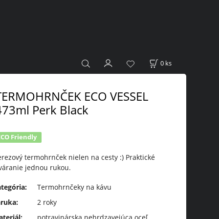
0
ks
TERMOHRNČEK ECO VESSEL
473ml Perk Black
ECO Friendly
rezový termohrnček nielen na cesty :) Praktické
váranie jednou rukou.
ategória
:
Termohrnčeky na kávu
áruka
:
2 roky
teriál
:
potravinárska nehrdzavejúca oceľ