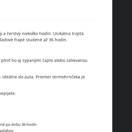
 a čerstvý niekoľko hodín. Unikátna trojitá
 ľadové frapé studené až 36 hodín.
plniť ho aj sypanými čajmi alebo zalievanou
 – ideálne do auta. Priemer termohrnčeka je
epijete.
dené po dobu 36 hodín
 poťahov