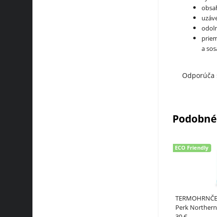
obsah
uzáve
odoln
priem
a sos
Odporúča 
Podobné
ECO Friendly
TERMOHRNČEK
Perk Northern
30 €