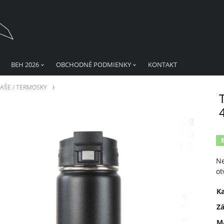
BEH 2026
OBCHODNÉ PODMIENKY
KONTAKT
ĽAŠE / TERMOSKY
Ne
ot
K
Z
Ma