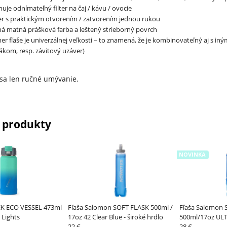
uje odnímateľný filter na čaj / kávu / ovocie
r s praktickým otvorením / zatvorením jednou rukou
á matná prášková farba a leštený strieborný povrch
er fľaše je univerzálnej veľkosti – to znamená, že je kombinovateľný aj s i
ákom, resp. závitový uzáver)
sa len ručné umývanie.
 produkty
NOVINKA
 ECO VESSEL 473ml
Fľaša Salomon SOFT FLASK 500ml /
Fľaša Salomon 
 Lights
17oz 42 Clear Blue - široké hrdlo
500ml/17oz ULT
22 €
28 €