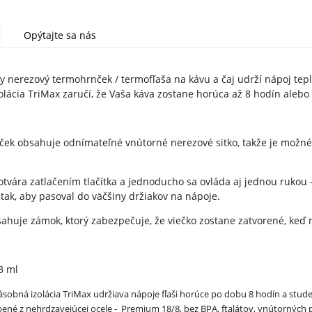
Opýtajte sa nás
y nerezový termohrnček / termofľaša na kávu a čaj udrží nápoj teplý
olácia TriMax zaručí, že Vaša káva zostane horúca až 8 hodín alebo
ek obsahuje odnímateľné vnútorné nerezové sitko, takže je možné 
otvára zatlačením tlačítka a jednoducho sa ovláda aj jednou rukou
tak, aby pasoval do väčšiny držiakov na nápoje.
ahuje zámok, ktorý zabezpečuje, že viečko zostane zatvorené, keď n
3 ml
ásobná izolácia TriMax udržiava nápoje fľaši horúce po dobu 8 hodín a stu
ené z nehrdzavejúcej ocele - Premium 18/8, bez BPA, ftalátov, vnútorných