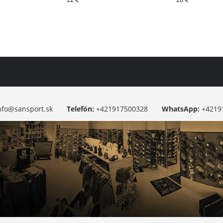
nfo@sansport.sk
Telefón:
+421917500328
WhatsApp:
+4219