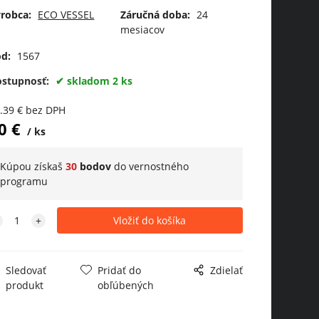
ack
Black
hadow
robca:
ECO VESSEL
Záručná doba:
24
mesiacov
d:
1567
ostupnosť:
skladom 2 ks
.39
€
bez DPH
0
€
ks
Kúpou získaš
30
bodov
do
vernostného
programu
Sledovať
Pridať do
Zdielať
produkt
obľúbených