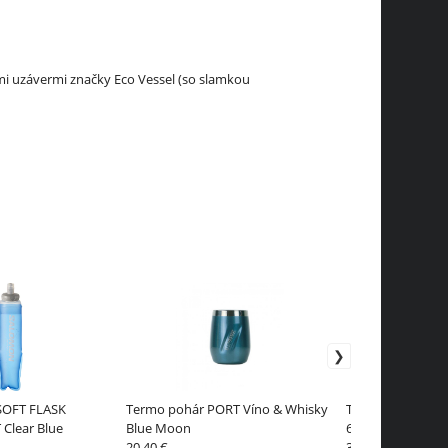
nými uzávermi značky Eco Vessel (so slamkou
SOFT FLASK
Termo pohár PORT Víno & Whisky
Termofľaša Eco V
 Clear Blue
Blue Moon
600ml Jazz Red
20.40 €
33 €