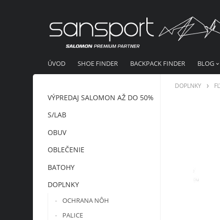
ÚVOD
SHOE FINDER
BACKPACK FINDER
BLOG
DOPLNKY
F
VÝPREDAJ SALOMON AŽ DO 50%
S/LAB
OBUV
OBLEČENIE
BATOHY
DOPLNKY
OCHRANA NÔH
PALICE