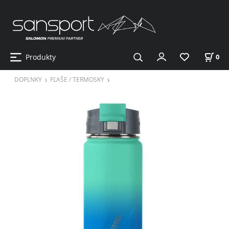
Produkty
0
DOPLNKY
FĽAŠE / TERMOSKY