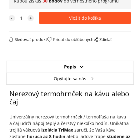
Kúpou získaš
30
bodov
do
vernostného programu
Sledovať produkt
Pridať do obľúbených
Zdielať
Popis
Opýtajte sa nás
Nerezový termohrnček na kávu alebo
čaj
Univerzálny nerezový termohrnček / termofľaša na kávu
a čaj udrží nápoj teplý a čerstvý niekoľko hodín. Unikátna
trojitá vákuová
izolácia TriMax
zaručí, že Vaša káva
zostane
horúca až 8 hodín
alebo ľadové frapé
studené až