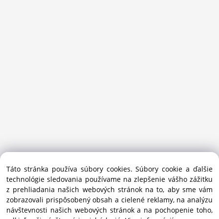
Sansport.sk je špecializovaný obchod na beh, trail, outdoor a
Táto stránka používa súbory cookies. Súbory cookie a ďalšie
bežecké lyžovanie.
technológie sledovania používame na zlepšenie vášho zážitku
Ako prémiový partner Salomon pomáhame športovcom
z prehliadania našich webových stránok na to, aby sme vám
vybrať správnu výbavu do mesta i hôr.
zobrazovali prispôsobený obsah a cielené reklamy, na analýzu
Copyright © 2019 - 2025 Sansport / info@sansport.sk / All
návštevnosti našich webových stránok a na pochopenie toho,
rights reserved