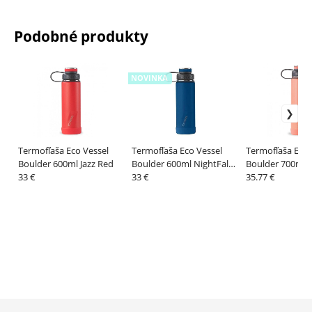
Podobné produkty
NOVINKA
Termofľaša Eco Vessel
Termofľaša Eco Vessel
Termofľaša Eco 
Boulder 600ml Jazz Red
Boulder 600ml NightFall
Boulder 700ml T
33 €
Navy
33 €
Melon
35.77 €