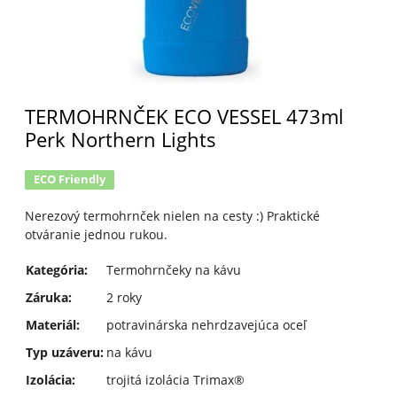
TERMOHRNČEK ECO VESSEL 473ml
Perk Northern Lights
ECO Friendly
Nerezový termohrnček nielen na cesty :) Praktické
otváranie jednou rukou.
Kategória
:
Termohrnčeky na kávu
Záruka
:
2 roky
Materiál
:
potravinárska nehrdzavejúca oceľ
Typ uzáveru
:
na kávu
Izolácia
:
trojitá izolácia Trimax®