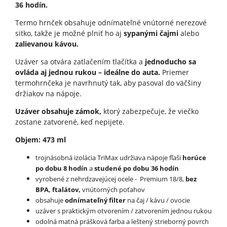
36 hodín.
Termo hrnček obsahuje odnímateľné vnútorné nerezové
sitko, takže je možné plniť ho aj
sypanými čajmi
alebo
zalievanou kávou.
Uzáver sa otvára zatlačením tlačítka a
jednoducho sa
ovláda aj jednou rukou – ideálne do auta.
Priemer
termohrnčeka je navrhnutý tak, aby pasoval do väčšiny
držiakov na nápoje.
Uzáver obsahuje zámok,
ktorý zabezpečuje, že viečko
zostane zatvorené, keď nepijete.
Objem: 473 ml
trojnásobná izolácia TriMax udržiava nápoje fľaši
horúce
po dobu 8 hodín
a
studené po dobu 36 hodín
vyrobené z nehrdzavejúcej ocele - Premium 18/8,
bez
BPA, ftalátov,
vnútorných poťahov
obsahuje
odnímateľný filter
na čaj / kávu / ovocie
uzáver s praktickým otvorením / zatvorením jednou rukou
odolná matná prášková farba a leštený strieborný povrch