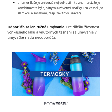
priemer fľaše je univerzálnej veľkosti – to znamená, že je
kombinovateľný aj s inými uzávermi značky Eco Vessel (so
slamkou a sosákom, resp. závitový uzáver)
Odporúča sa len ručné umývanie.
Pre dlhšiu životnosť
vonkajšieho laku a vnútorných tesnení sa umývanie v
umývačke riadu neodporúča.