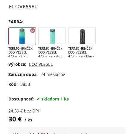
FARBA
:
TERMOHRNČEK
TERMOHRNČEK
TERMOHRNČEK
ECO VESSEL
ECO VESSEL
ECO VESSEL
473ml Perk
473ml Perk Aqua
473ml Perk Black
Northern Lights
Breeze
Výrobca:
ECO VESSEL
Záručná doba:
24 mesiacov
Kód:
3838
Dostupnosť:
skladom 1 ks
24.39
€
bez DPH
30
€
ks