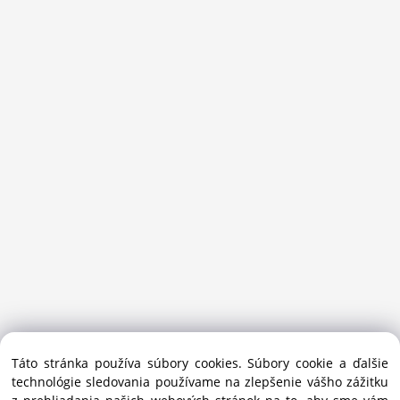
Sansport.sk je špecializovaný obchod na beh, trail, outdoor a
Táto stránka používa súbory cookies. Súbory cookie a ďalšie
bežecké lyžovanie.
technológie sledovania používame na zlepšenie vášho zážitku
Ako prémiový partner Salomon pomáhame športovcom