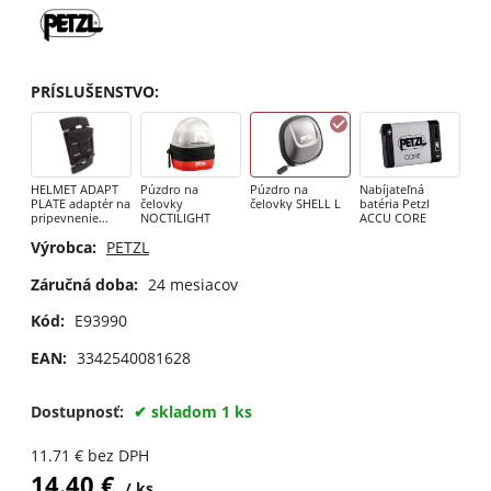
PRÍSLUŠENSTVO
:
HELMET ADAPT
Púzdro na
Púzdro na
Nabíjateľná
PLATE adaptér na
čelovky
čelovky SHELL L
batéria Petzl
pripevnenie
NOCTILIGHT
ACCU CORE
čeloviek na prilbu
Výrobca:
PETZL
Záručná doba:
24 mesiacov
Kód:
E93990
EAN:
3342540081628
Dostupnosť:
skladom 1 ks
11.71
€
bez DPH
14.40
€
ks