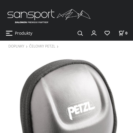
Produkty
0
DOPLNKY
ČELOVKY PETZL