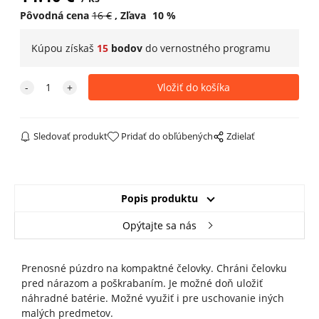
Pôvodná cena
16
€
Zľava
10
%
Kúpou získaš
15
bodov
do
vernostného programu
Sledovať produkt
Pridať do obľúbených
Zdielať
Popis produktu
Opýtajte sa nás
Prenosné púzdro na kompaktné čelovky. Chráni čelovku
pred nárazom a poškrabaním. Je možné doň uložiť
náhradné batérie. Možné využiť i pre uschovanie iných
malých predmetov.