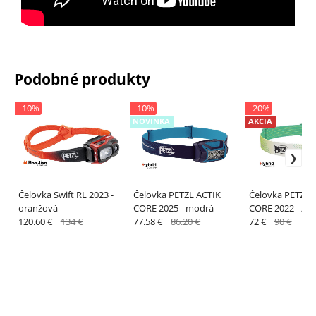
Podobné produkty
- 10%
- 10%
- 20%
NOVINKA
AKCIA
Čelovka Swift RL 2023 -
Čelovka PETZL ACTIK
Čelovka PETZL 
oranžová
CORE 2025 - modrá
CORE 2022 - zel
120.60 €
134 €
77.58 €
86.20 €
72 €
90 €