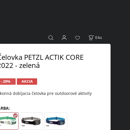
0
ks
Čelovka PETZL ACTIK CORE
2022 - zelená
- 20%
AKCIA
konná dobíjacia čelovka pre outdoorové aktivity
ARBA
: