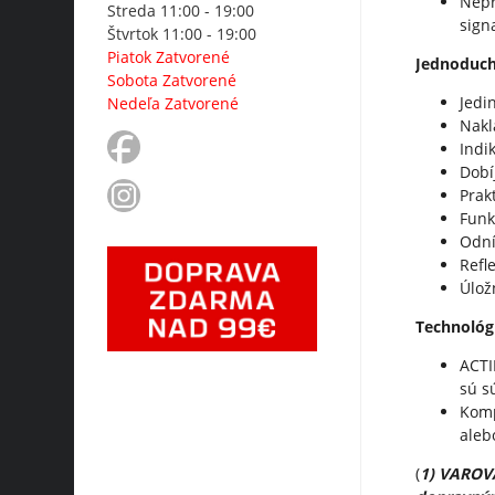
Nepr
Streda 11:00 - 19:00
sign
Štvrtok 11:00 - 19:00
Piatok Zatvorené
Jednoduch
Sobota Zatvorené
Jedi
Nedeľa Zatvorené
Nakl
Indi
Dobí
Prak
Funk
Odní
Refl
Úlož
Technológ
ACTI
sú s
Komp
alebo
(
1) VAROVA