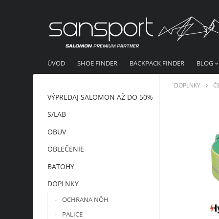
ÚVOD
SHOE FINDER
BACKPACK FINDER
BLOG
DOPLNKY
Č
VÝPREDAJ SALOMON AŽ DO 50%
S/LAB
OBUV
OBLEČENIE
BATOHY
DOPLNKY
OCHRANA NÔH
PALICE