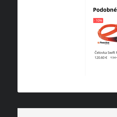
Podobné
- 10%
Čelovka Swift 
120.60 €
134 