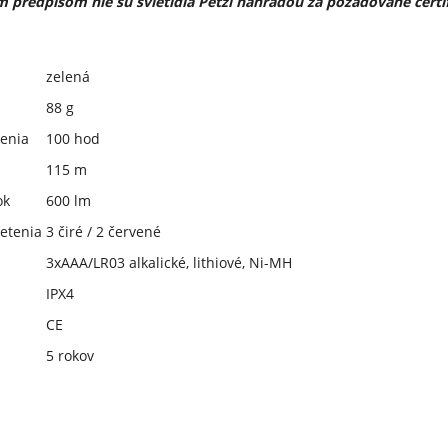
 predpisom nie sú svietidlá Petzl náhradou za požadované certif
zelená
88 g
tenia
100 hod
115 m
ok
600 lm
etenia
3 čiré / 2 červené
3xAAA/LR03 alkalické, lithiové, Ni-MH
IPX4
CE
5 rokov