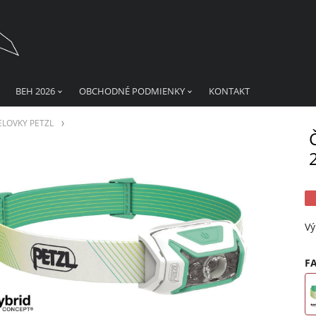
BEH 2026
OBCHODNÉ PODMIENKY
KONTAKT
ELOVKY PETZL
Vý
F