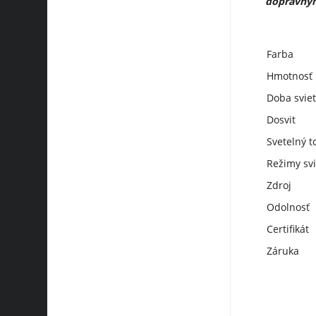
dopravným
Farba
Hmotnosť
Doba svie
Dosvit
Svetelný t
Režimy svi
Zdroj
Odolnosť
Certifikát
Záruka