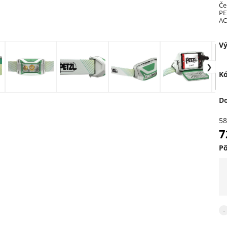
Če
PE
AC
20
ze
Vý
Kó
D
58
7
P