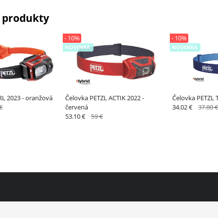
 produkty
- 10%
- 10%
NOVINKA
NOVINKA
RL 2023 - oranžová
Čelovka PETZL ACTIK 2022 -
Čelovka PETZL 
€
červená
34.02 €
37.80 
53.10 €
59 €