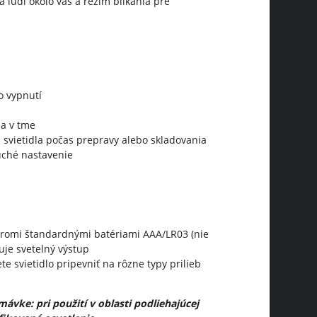
 ľudí okolo vás a režim blikania pre
o vypnutí
la v tme
vietidla počas prepravy alebo skladovania
uché nastavenie
tromi štandardnými batériami AAA/LR03 (nie
uje svetelný výstup
 svietidlo pripevniť na rôzne typy prilieb
mávke: pri použití v oblasti podliehajúcej