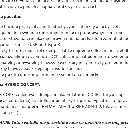
etržité červené svetlo pre zachovanie nočného videnia bez oslnenia
alizáciu vašej polohy, najmä v núdzových situáciách
é použitie
:
né tlačidlo pre rýchly a jednoduchý výber intenzity a farby svetla
ápanie tela svietidla umožňuje orientáciu požadovaným smerom
kátor stavu batérie ukazuje úroveň nabitia pri každom zapnutí aleb
janie cez micro USB port typu B
tický fosforeskujúci reflektor pre ľahké nájdenie odloženého svietid
cia uzamknutia vypínača LOCK zabraňuje náhodnému rozsvieteniu s
mateľný, umývateľný hlavový pásik, ktorý je symetrický pre jednod
exný hlavový pásik zlepšuje vašu bezpečnosť
né puzdro umožňuje premenu svietidla na lampičku
ia HYBRID CONCEPT:
K CORE sa dodáva s dobíjacím akumulátorom CORE a funguje aj s 
účasťou balenia), svietidlo automaticky rozpozná typ zdroja a uprav
atibilný s adaptérmi HELMET ADAPT a BIKE ADAPT 2, takže si môžete
 bicykel (1)
NIE: Toto svietidlo nie je certifikované na použitie v cestnej pre