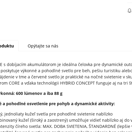
roduktu
Opýtajte sa nás
 s dobíjacím akumulátorom je ideálna čelovka pre dynamické outdoo
poskytuje výkonné a pohodlné svetlo pre beh, pešiu turistiku alebo 
ájdenie v tme a červené svetlo je praktické na nočné svietenie v 
om CORE a vďaka technológii HYBRID CONCEPT funguje aj na tri š
ýkonná: 600 lúmenov a iba 88 g
é a pohodlné osvetlenie pre pohyb a dynamické aktivity:
ký, jednoliaty kužeľ svetla pre pohodlné svietenie nablízko
inovaný kužeľ (široký a zaostrený) umožňuje vidieť nablízko aj do 
intenzity číreho svetla: MAX. DOBA SVIETENIA, ŠTANDARDNÉ (lepšie