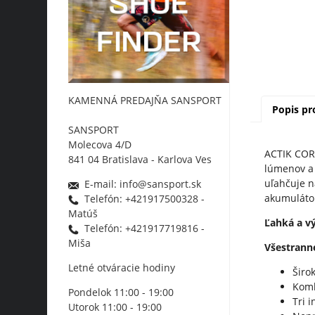
KAMENNÁ PREDAJŇA SANSPORT
Popis p
SANSPORT
Molecova 4/D
ACTIK CORE
841 04 Bratislava - Karlova Ves
lúmenov a 
uľahčuje n
E-mail: info@sansport.sk
akumulátor
Telefón: +421917500328 -
Matúš
Ľahká a v
Telefón: +421917719816 -
Miša
Všestrann
Letné otváracie hodiny
Širo
Komb
Pondelok 11:00 - 19:00
Tri 
Utorok 11:00 - 19:00