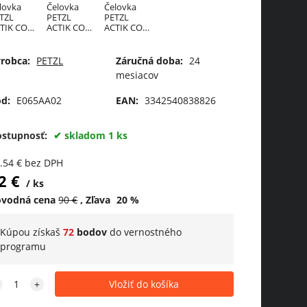
lovka
Čelovka
Čelovka
TZL
PETZL
PETZL
TIK CORE
ACTIK CORE
ACTIK CORE
22 -
2025 -
2025 -
lená
čierna
modrá
robca:
PETZL
Záručná doba:
24
mesiacov
d:
E065AA02
EAN:
3342540838826
ostupnosť:
skladom 1 ks
.54
€
bez DPH
2
€
ks
ôvodná cena
90
€
Zľava
20
%
Kúpou získaš
72
bodov
do
vernostného
programu