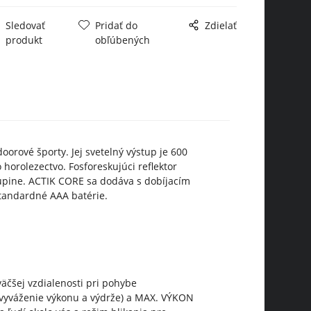
Sledovať
Pridať do
Zdielať
produkt
obľúbených
rové športy. Jej svetelný výstup je 600
horolezectvo. Fosforeskujúci reflektor
skupine. ACTIK CORE sa dodáva s dobíjacím
tandardné AAA batérie.
väčšej vzdialenosti pri pohybe
 vyváženie výkonu a výdrže) a MAX. VÝKON