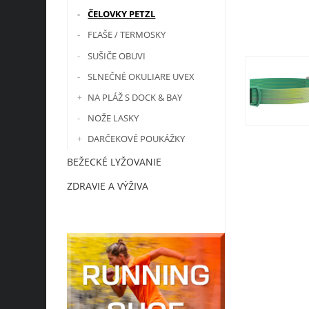
ČELOVKY PETZL
FĽAŠE / TERMOSKY
SUŠIČE OBUVI
SLNEČNÉ OKULIARE UVEX
NA PLÁŽ S DOCK & BAY
NOŽE LASKY
DARČEKOVÉ POUKÁŽKY
BEŽECKÉ LYŽOVANIE
ZDRAVIE A VÝŽIVA