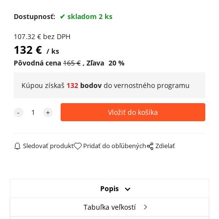
Dostupnosť:
skladom 2 ks
107.32
€
bez DPH
132
€
ks
Pôvodná cena
165
€
Zľava
20
%
Kúpou získaš
132
bodov
do
vernostného programu
Sledovať produkt
Pridať do obľúbených
Zdielať
Popis
Tabuľka veľkostí