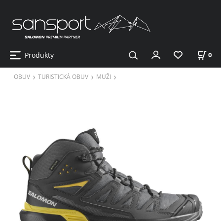
Produkty
0
OBUV
TURISTICKÁ OBUV
MUŽI