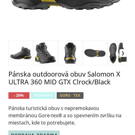
Pánska outdoorová obuv Salomon X
ULTRA 360 MID GTX Clrock/Black
- 20%
NOVINKA
GORE - TEX
Pánska turistická obuv s nepremokavou
membránou Gore-tex® a so spevnením zvršku na
miestach, kde to potrebujete.