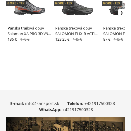
GORE - TEX
GORE - TEX
GORE - TEX
Pánska trailová obuv
Pánska treková obuv
Pánska treková
Salomon XA PRO 3D V9
SALOMON ELIXIR ACTIV
SALOMON ELIXI
WIDE GTX Turbul/Black -
136 €
170 €
GTX Phantom / Black /
123.25 €
145 €
GTX Sharkskin /
87 €
145 €
ŠIRŠÍ STRIH
Magnet
Phantom
E-mail:
info@sansport.sk
Telefón:
+421917500328
WhatsApp:
+421917500328