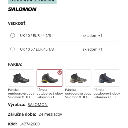
VEĽKOSŤ
:
UK 10 / EUR 44 2/3
skladom +1
UK 10,5 / EUR 45 1/3
skladom +1
FARBA
:
Pánska
Pánska
Pánska
Pánska
outdoorová obuv
outdoorová obuv
outdoorová obuv
outdoorová obuv
Salomon X ULTRA
Salomon X ULTRA
Salomon X ULTRA
Salomon X ULTRA
360 MID GTX
360 MID GTX
360 MID GTX -
360 MID GTX -
Výrobca:
SALOMON
Black
Clrock/Black
Phantom
Blue Nights/Dkn
Záručná doba:
24 mesiacov
Kód:
L47742600