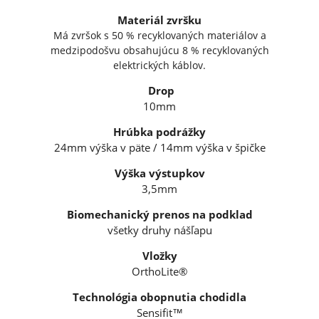
Materiál zvršku
Má zvršok s 50 % recyklovaných materiálov a
medzipodošvu obsahujúcu 8 % recyklovaných
elektrických káblov.
Drop
10mm
Hrúbka podrážky
24mm výška v päte / 14mm výška v špičke
Výška výstupkov
3,5mm
Biomechanický prenos na podklad
všetky druhy nášľapu
Vložky
OrthoLite®
Technológia obopnutia chodidla
Sensifit™