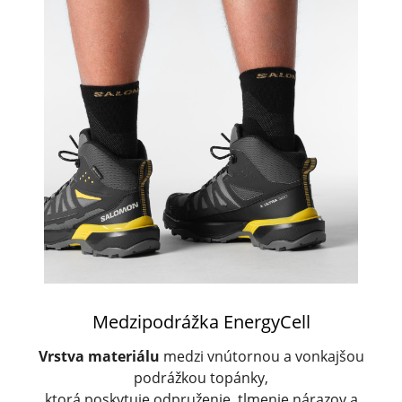
Medzipodrážka EnergyCell
Vrstva materiálu
medzi vnútornou a vonkajšou
podrážkou topánky,
ktorá poskytuje odpruženie, tlmenie nárazov a