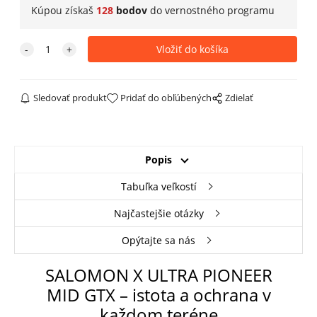
Kúpou získaš
128
bodov
do
vernostného programu
Sledovať produkt
Pridať do obľúbených
Zdielať
Popis
Tabuľka veľkostí
Najčastejšie otázky
Opýtajte sa nás
SALOMON X ULTRA PIONEER
MID GTX – istota a ochrana v
každom teréne