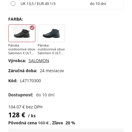
UK 13,5 / EUR 49 1/3
do 10 dní
FARBA
:
Pánska
Pánska
outdoorová obuv
outdoorová obuv
Salomon X ULTRA
Salomon X ULTRA
PIONEER MID
PIONEER MID
Výrobca:
SALOMON
GTX black
GTX Ebony / Star
Záručná doba:
24 mesiacov
Kód:
L47170300
Dostupnosť:
do 10 dní
104.07
€
bez DPH
128
€
ks
Pôvodná cena
160
€
Zľava
20
%