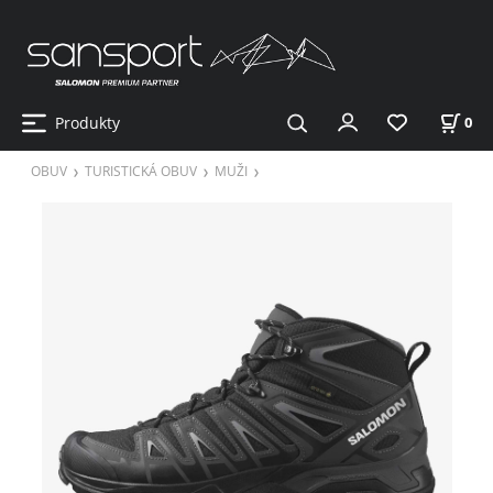
Produkty
0
OBUV
TURISTICKÁ OBUV
MUŽI