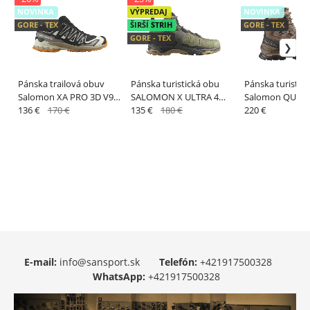
NOVINKA
VÝPREDAJ
NOVINKA
GORE - TEX
ŠIRŠÍ STRIH
GORE - TEX
GORE - TEX
Pánska trailová obuv
Pánska turistická obu
Pánska turistic
Salomon XA PRO 3D V9
SALOMON X ULTRA 4
Salomon QUEST
GTX Black / Vanila /
136 €
170 €
MID WIDE GTX Dlicgreen
135 €
180 €
Dark Earth / Bla
220 €
Turme
/ Peat
E-mail:
info@sansport.sk
Telefón:
+421917500328
WhatsApp:
+421917500328