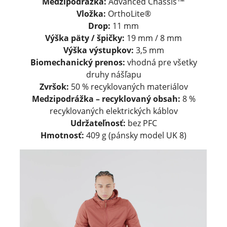
Medzipodrážka:
Advanced Chassis™
Vložka:
OrthoLite®
Drop:
11 mm
Výška päty / špičky:
19 mm / 8 mm
Výška výstupkov:
3,5 mm
Biomechanický prenos:
vhodná pre všetky
druhy nášľapu
Zvršok:
50 % recyklovaných materiálov
Medzipodrážka – recyklovaný obsah:
8 %
recyklovaných elektrických káblov
Udržateľnosť:
bez PFC
Hmotnosť:
409 g (pánsky model UK 8)