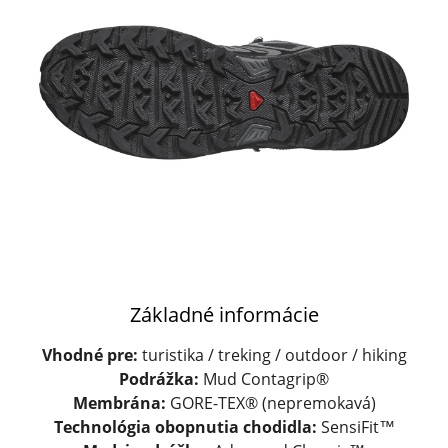
Základné informácie
Vhodné pre:
turistika / treking / outdoor / hiking
Podrážka:
Mud Contagrip®
Membrána:
GORE-TEX® (nepremokavá)
Technológia obopnutia chodidla:
SensiFit™