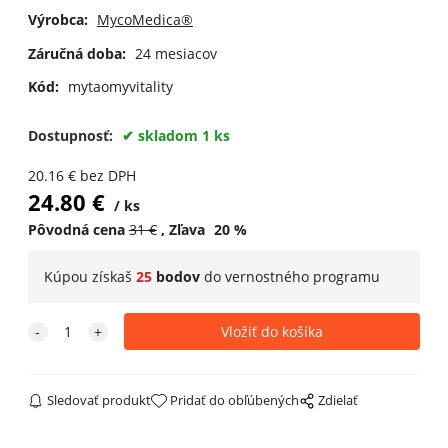
Výrobca:
MycoMedica®
Záručná doba:
24 mesiacov
Kód:
mytaomyvitality
Dostupnosť:
skladom 1 ks
20.16
€
bez DPH
24.80
€
ks
Pôvodná cena
31
€
Zľava
20
%
Kúpou získaš
25
bodov
do
vernostného programu
Sledovať produkt
Pridať do obľúbených
Zdielať