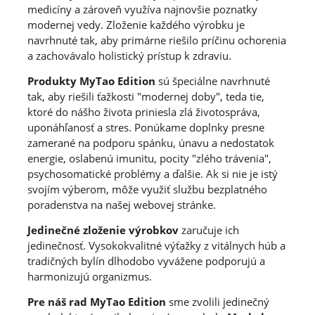
medicíny a zároveň využíva najnovšie poznatky
modernej vedy. Zloženie každého výrobku je
navrhnuté tak, aby primárne riešilo príčinu ochorenia
a zachovávalo holistický prístup k zdraviu.
Produkty MyTao Edition
sú špeciálne navrhnuté
tak, aby riešili ťažkosti "modernej doby", teda tie,
ktoré do nášho života priniesla zlá životospráva,
uponáhľanosť a stres. Ponúkame doplnky presne
zamerané na podporu spánku, únavu a nedostatok
energie, oslabenú imunitu, pocity "zlého trávenia",
psychosomatické problémy a ďalšie. Ak si nie je istý
svojím výberom, môže využiť službu bezplatného
poradenstva na našej webovej stránke.
Jedinečné zloženie výrobkov
zaručuje ich
jedinečnosť. Vysokokvalitné výťažky z vitálnych húb a
tradičných bylín dlhodobo vyvážene podporujú a
harmonizujú organizmus.
Pre náš rad MyTao Edition
sme zvolili jedinečný