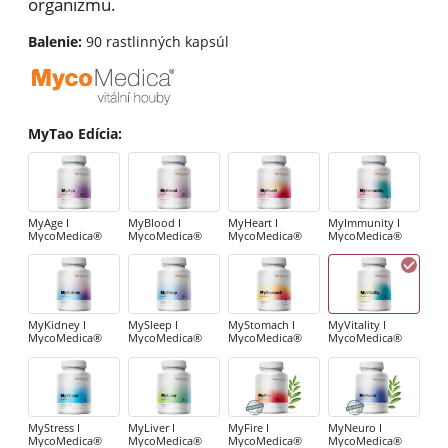
organizmu.
Balenie:
90 rastlinných kapsúl
MyTao Edícia
:
MyAge I
MyBlood I
MyHeart I
MyImmunity I
MycoMedica®
MycoMedica®
MycoMedica®
MycoMedica®
MyKidney I
MySleep I
MyStomach I
MyVitality I
MycoMedica®
MycoMedica®
MycoMedica®
MycoMedica®
MyStress I
MyLiver I
MyFire I
MyNeuro I
MycoMedica®
MycoMedica®
MycoMedica®
MycoMedica®