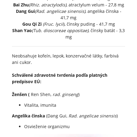
Bai Zhu
(Rhiz. atractylodis)
, atractylum velum - 27,8 mg
Dang Gui
(Rad. angelicae sinensis)
, angelika čínska -
41,7 mg
Gou Qi Zi
(Fruc. lycii
), čínsky puding - 41,7 mg
Shan Yao
(Tub. dioscoreae oppositae)
, čínsky batát - 3,3
mg
Neobsahuje kofeín, lepok, konzervačné látky, farbivá
ani cukor.
Schválené zdravotné tvrdenia podľa platných
predpisov EÚ:
Ženšen (
Ren Shen,
rad. ginseng
)
Vitalita, imunita
Angelika čínska
(Dang Gui,
Rad. angelicae sinensis
)
Osvieženie organizmu