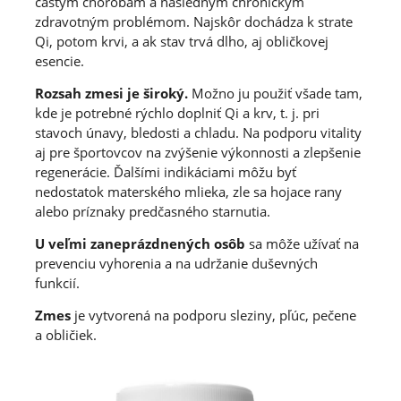
častým chorobám a následným chronickým
zdravotným problémom. Najskôr dochádza k strate
Qi, potom krvi, a ak stav trvá dlho, aj obličkovej
esencie.
Rozsah zmesi je široký.
Možno ju použiť všade tam,
kde je potrebné rýchlo doplniť Qi a krv, t. j. pri
stavoch únavy, bledosti a chladu. Na podporu vitality
aj pre športovcov na zvýšenie výkonnosti a zlepšenie
regenerácie. Ďalšími indikáciami môžu byť
nedostatok materského mlieka, zle sa hojace rany
alebo príznaky predčasného starnutia.
U veľmi zaneprázdnených osôb
sa môže užívať na
prevenciu vyhorenia a na udržanie duševných
funkcií.
Zmes
je vytvorená na podporu sleziny, pľúc, pečene
a obličiek.