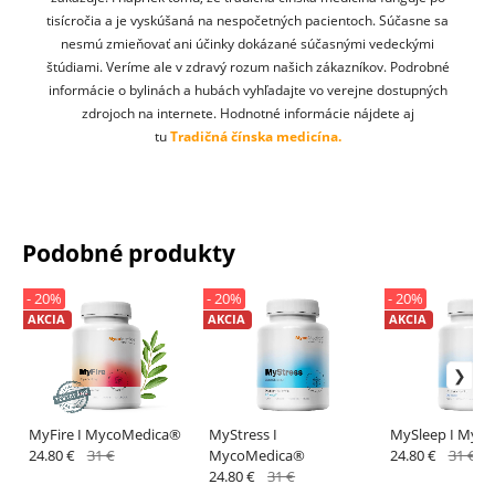
tisícročia a je vyskúšaná na nespočetných pacientoch. Súčasne sa
nesmú zmieňovať ani účinky dokázané súčasnými vedeckými
štúdiami. Veríme ale v zdravý rozum našich zákazníkov. Podrobné
informácie o bylinách a hubách vyhľadajte vo verejne dostupných
zdrojoch na internete. Hodnotné informácie nájdete aj
tu
Tradičná čínska medicína.
Podobné produkty
- 20%
- 20%
- 20%
AKCIA
AKCIA
AKCIA
MyFire I MycoMedica®
MyStress I
MySleep I Myc
24.80 €
31 €
MycoMedica®
24.80 €
31 €
24.80 €
31 €