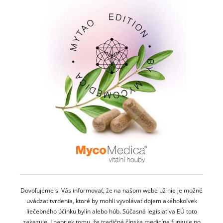
Dovoľujeme si Vás informovať, že na našom webe už nie je možné
uvádzať tvrdenia, ktoré by mohli vyvolávať dojem akéhokoľvek
liečebného účinku bylín alebo húb. Súčasná legislativa EÚ toto
zakazuje. I napriek tomu, že tradičná čínska medicína funguje po