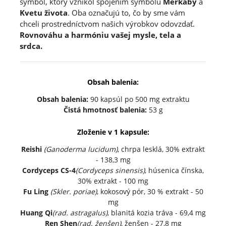
symbol, ktorý vznikol spojením symbolu
Merkaby
a
Kvetu života
. Oba označujú to, čo by sme vám
chceli prostredníctvom našich výrobkov odovzdať.
Rovnováhu a harmóniu vašej mysle, tela a
srdca.
Obsah balenia:
Obsah balenia:
90 kapsúl po 500 mg extraktu
Čistá hmotnosť balenia:
53 g
Zloženie v 1 kapsule:
Reishi
(Ganoderma lucidum)
, chrpa lesklá, 30% extrakt
- 138,3 mg
Cordyceps CS-4
(Cordyceps sinensis)
, húsenica čínska,
30% extrakt - 100 mg
Fu Ling
(Skler. poriae)
, kokosový pór, 30 % extrakt - 50
mg
Huang Qi
(rad. astragalus)
, blanitá kozia tráva - 69,4 mg
Ren Shen
(rad. ženšen)
, ženšen - 27,8 mg