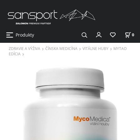
Produkty
0
ZDRAVIE A VÝŽIVA
ČÍNSKA MEDICÍNA
VITÁLNE HUBY
MYTAO
EDÍCIA