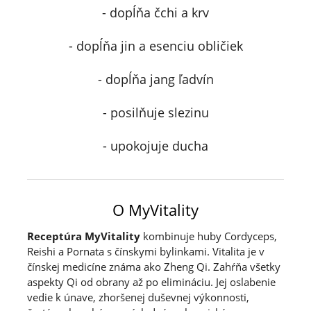
- dopĺňa čchi a krv
- dopĺňa jin a esenciu obličiek
- dopĺňa jang ľadvín
- posilňuje slezinu
- upokojuje ducha
O MyVitality
Receptúra MyVitality
kombinuje huby Cordyceps,
Reishi a Pornata s čínskymi bylinkami. Vitalita je v
čínskej medicíne známa ako Zheng Qi. Zahŕňa všetky
aspekty Qi od obrany až po elimináciu. Jej oslabenie
vedie k únave, zhoršenej duševnej výkonnosti,