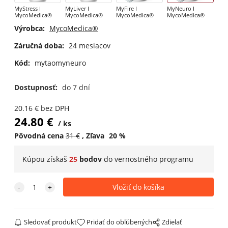
MyStress I
MyLiver I
MyFire I
MyNeuro I
MycoMedica®
MycoMedica®
MycoMedica®
MycoMedica®
Výrobca:
MycoMedica®
Záručná doba:
24 mesiacov
Kód:
mytaomyneuro
Dostupnosť:
do 7 dní
20.16
€
bez DPH
24.80
€
ks
Pôvodná cena
31
€
Zľava
20
%
Kúpou získaš
25
bodov
do
vernostného programu
Sledovať produkt
Pridať do obľúbených
Zdielať