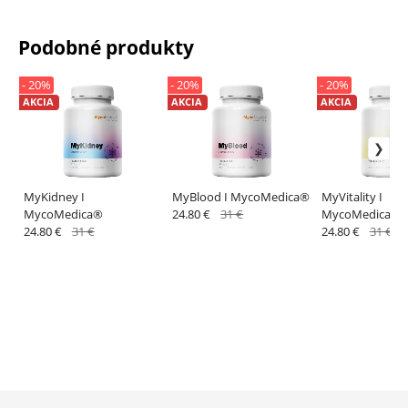
Podobné produkty
- 20%
- 20%
- 20%
AKCIA
AKCIA
AKCIA
MyKidney I
MyBlood I MycoMedica®
MyVitality I
MycoMedica®
24.80 €
31 €
MycoMedica®
24.80 €
31 €
24.80 €
31 €