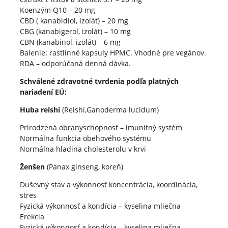
Koenzým Q10 – 20 mg
CBD ( kanabidiol, izolát) – 20 mg
CBG (kanabigerol, izolát) – 10 mg
CBN (kanabinol, izolát) – 6 mg
Balenie: rastlinné kapsuly HPMC. Vhodné pre vegánov.
RDA – odporúčaná denná dávka.
Schválené zdravotné tvrdenia podľa platných
nariadení EÚ:
Huba reishi
(Reishi,Ganoderma lucidum)
Prirodzená obranyschopnosť – imunitný systém
Normálna funkcia obehového systému
Normálna hladina cholesterolu v krvi
Ženšen
(Panax ginseng, koreň)
Duševný stav a výkonnosť koncentrácia, koordinácia,
stres
Fyzická výkonnosť a kondícia – kyselina mliečna
Erekcia
Fyzická výkonnosť a kondícia – kyselina mliečna