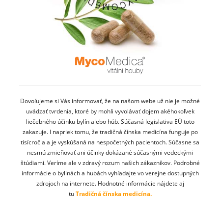
Dovoľujeme si Vás informovať, že na našom webe už nie je možné
uvádzať tvrdenia, ktoré by mohli vyvolávať dojem akéhokoľvek
liečebného účinku bylín alebo húb. Súčasná legislativa EÚ toto
zakazuje. I napriek tomu, že tradičná čínska medicína funguje po
tisícročia a je vyskúšaná na nespočetných pacientoch. Súčasne sa
nesmú zmieňovať ani účinky dokázané súčasnými vedeckými
štúdiami. Veríme ale v zdravý rozum našich zákazníkov. Podrobné
informácie o bylinách a hubách vyhľadajte vo verejne dostupných
zdrojoch na internete. Hodnotné informácie nájdete aj
tu
Tradičná čínska medicína.