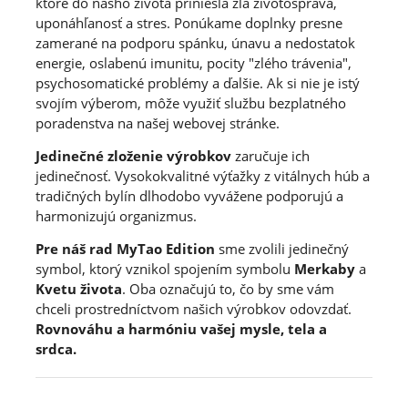
ktoré do nášho života priniesla zlá životospráva,
uponáhľanosť a stres. Ponúkame doplnky presne
zamerané na podporu spánku, únavu a nedostatok
energie, oslabenú imunitu, pocity "zlého trávenia",
psychosomatické problémy a ďalšie. Ak si nie je istý
svojím výberom, môže využiť službu bezplatného
poradenstva na našej webovej stránke.
Jedinečné zloženie výrobkov
zaručuje ich
jedinečnosť. Vysokokvalitné výťažky z vitálnych húb a
tradičných bylín dlhodobo vyvážene podporujú a
harmonizujú organizmus.
Pre náš rad MyTao Edition
sme zvolili jedinečný
symbol, ktorý vznikol spojením symbolu
Merkaby
a
Kvetu života
. Oba označujú to, čo by sme vám
chceli prostredníctvom našich výrobkov odovzdať.
Rovnováhu a harmóniu vašej mysle, tela a
srdca.