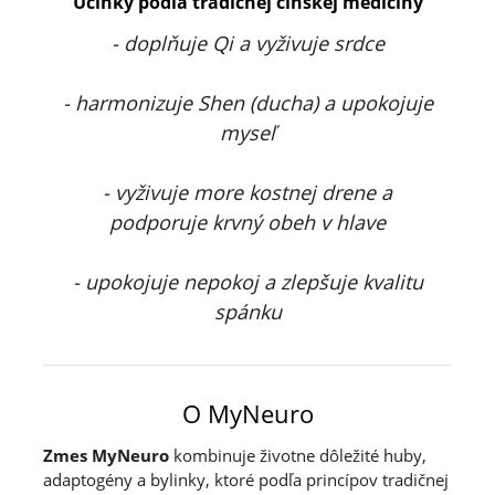
Účinky podľa tradičnej čínskej medicíny
- doplňuje Qi a vyživuje srdce
- harmonizuje Shen (ducha) a upokojuje
myseľ
- vyživuje more kostnej drene a
podporuje krvný
obeh v hlave
- upokojuje nepokoj a zlepšuje kvalitu
spánku
O MyNeuro
Zmes MyNeuro
kombinuje životne dôležité huby,
adaptogény a bylinky, ktoré podľa princípov tradičnej