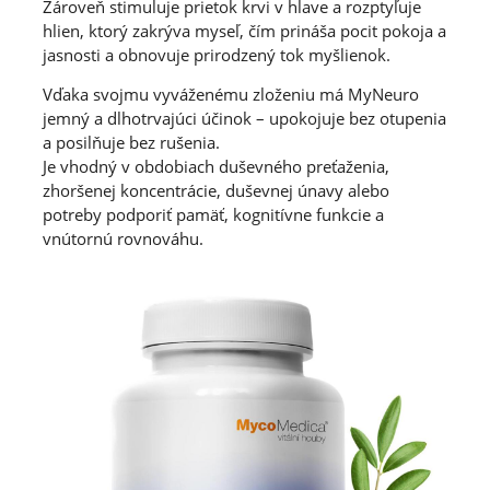
Zároveň stimuluje prietok krvi v hlave a rozptyľuje
hlien, ktorý zakrýva myseľ, čím prináša pocit pokoja a
jasnosti a obnovuje prirodzený tok myšlienok.
Vďaka svojmu vyváženému zloženiu má MyNeuro
jemný a dlhotrvajúci účinok – upokojuje bez otupenia
a posilňuje bez rušenia.
Je vhodný v obdobiach duševného preťaženia,
zhoršenej koncentrácie, duševnej únavy alebo
potreby podporiť pamäť, kognitívne funkcie a
vnútornú rovnováhu.