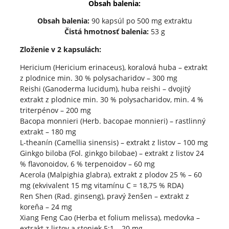
Obsah balenia:
Obsah balenia:
90 kapsúl po 500 mg extraktu
Čistá hmotnosť balenia:
53 g
Zloženie v 2 kapsulách:
Hericium (Hericium erinaceus), koralová huba – extrakt
z plodnice min. 30 % polysacharidov – 300 mg
Reishi (Ganoderma lucidum), huba reishi – dvojitý
extrakt z plodnice min. 30 % polysacharidov, min. 4 %
triterpénov – 200 mg
Bacopa monnieri (Herb. bacopae monnieri) – rastlinný
extrakt – 180 mg
L-theanín (Camellia sinensis) – extrakt z listov – 100 mg
Ginkgo biloba (Fol. ginkgo bilobae) – extrakt z listov 24
% flavonoidov, 6 % terpenoidov – 60 mg
Acerola (Malpighia glabra), extrakt z plodov 25 % – 60
mg (ekvivalent 15 mg vitamínu C = 18,75 % RDA)
Ren Shen (Rad. ginseng), pravý ženšen – extrakt z
koreňa – 24 mg
Xiang Feng Cao (Herba et folium melissa), medovka –
extrakt z listov a stoniek 5:1 – 20 mg