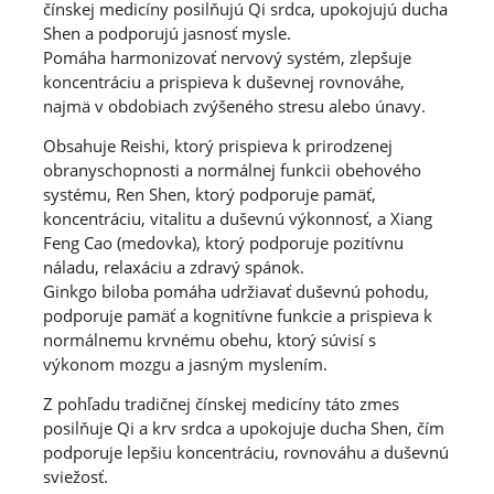
čínskej medicíny posilňujú Qi srdca, upokojujú ducha
Shen a podporujú jasnosť mysle.
Pomáha harmonizovať nervový systém, zlepšuje
koncentráciu a prispieva k duševnej rovnováhe,
najmä v obdobiach zvýšeného stresu alebo únavy.
Obsahuje Reishi, ktorý prispieva k prirodzenej
obranyschopnosti a normálnej funkcii obehového
systému, Ren Shen, ktorý podporuje pamäť,
koncentráciu, vitalitu a duševnú výkonnosť, a Xiang
Feng Cao (medovka), ktorý podporuje pozitívnu
náladu, relaxáciu a zdravý spánok.
Ginkgo biloba pomáha udržiavať duševnú pohodu,
podporuje pamäť a kognitívne funkcie a prispieva k
normálnemu krvnému obehu, ktorý súvisí s
výkonom mozgu a jasným myslením.
Z pohľadu tradičnej čínskej medicíny táto zmes
posilňuje Qi a krv srdca a upokojuje ducha Shen, čím
podporuje lepšiu koncentráciu, rovnováhu a duševnú
sviežosť.