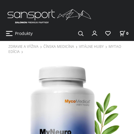
Produkty
0
ZDRAVIE A VÝŽIVA
ČÍNSKA MEDICÍNA
VITÁLNE HUBY
MYTAO
EDÍCIA