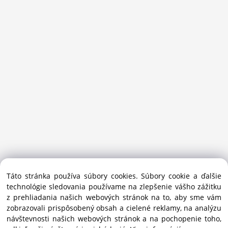
Sansport.sk je špecializovaný obchod na beh, trail, outdoor a
Táto stránka používa súbory cookies. Súbory cookie a ďalšie
bežecké lyžovanie.
technológie sledovania používame na zlepšenie vášho zážitku
Ako prémiový partner Salomon pomáhame športovcom
z prehliadania našich webových stránok na to, aby sme vám
vybrať správnu výbavu do mesta i hôr.
zobrazovali prispôsobený obsah a cielené reklamy, na analýzu
Copyright © 2019 - 2025 Sansport / info@sansport.sk / All
návštevnosti našich webových stránok a na pochopenie toho,
rights reserved