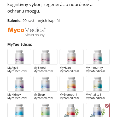
kognitívny výkon, regeneráciu neurónov a
ochranu mozgu.
Balenie:
90 rastlinných kapsúl
MyTao Edícia
:
MyAge I
MyBlood I
MyHeart I
MyImmunity I
MycoMedica®
MycoMedica®
MycoMedica®
MycoMedica®
MyKidney I
MySleep I
MyStomach I
MyVitality I
MycoMedica®
MycoMedica®
MycoMedica®
MycoMedica®