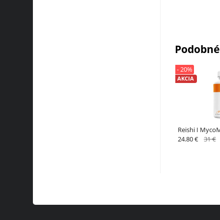
Podobné
- 20%
AKCIA
Reishi I Myco
24.80 €
31 €