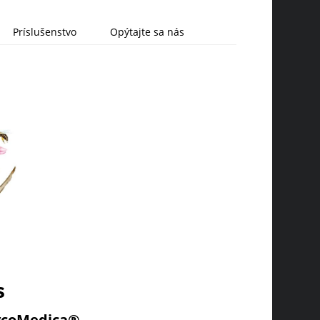
Príslušenstvo
Opýtajte sa nás
s
MycoMedica®