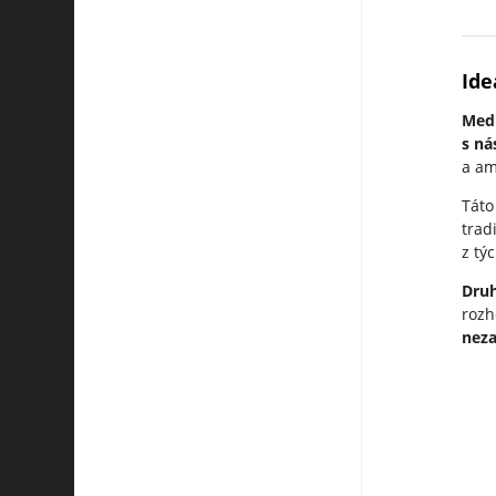
Ide
Med
s n
a am
Táto
trad
z tý
Dru
rozh
neza