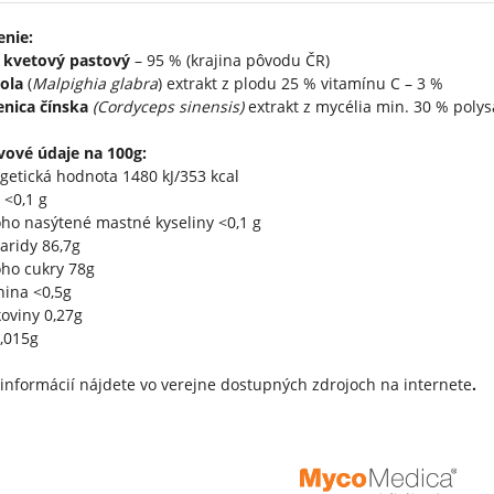
enie:
 kvetový pastový
– 95 % (krajina pôvodu ČR)
ola
(
Malpighia glabra
) extrakt z plodu 25 % vitamínu C – 3 %
enica čínska
(Cordyceps sinensis)
extrakt z mycélia min. 30 % poly
vové údaje na 100g:
getická hodnota 1480 kJ/353 kcal
 <0,1 g
ho nasýtené mastné kyseliny <0,1 g
aridy 86,7g
ho cukry 78g
nina <0,5g
koviny 0,27g
0,015g
 informácií nájdete vo verejne dostupných zdrojoch na internete
.