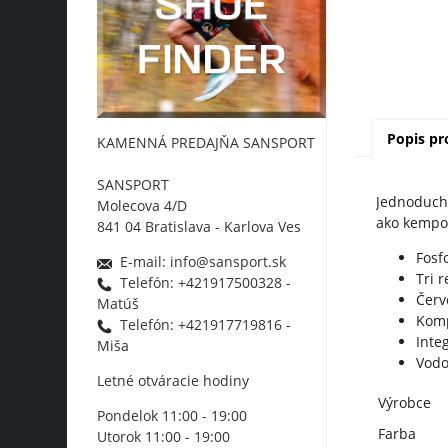
Popis p
KAMENNÁ PREDAJŇA SANSPORT
SANSPORT
Jednoduchá
Molecova 4/D
ako kempov
841 04 Bratislava - Karlova Ves
Fosf
E-mail: info@sansport.sk
Tri 
Telefón: +421917500328 -
Červ
Matúš
Komp
Telefón: +421917719816 -
Inte
Miša
Vodo
Letné otváracie hodiny
Výrobce
Pondelok 11:00 - 19:00
Farba
Utorok 11:00 - 19:00