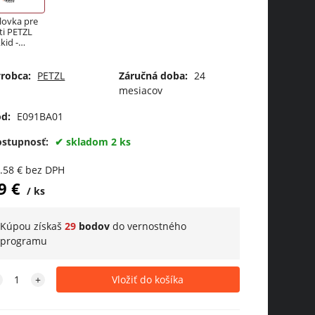
lovka pre
ti PETZL
kkid -
žová
robca:
PETZL
Záručná doba:
24
mesiacov
d:
E091BA01
ostupnosť:
skladom 2 ks
.58
€
bez DPH
9
€
ks
Kúpou získaš
29
bodov
do
vernostného
programu