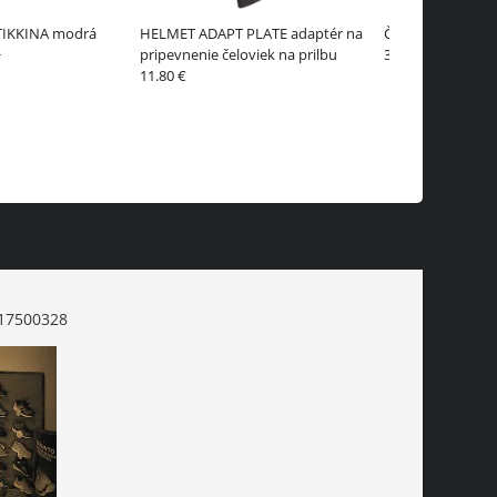
TIKKINA modrá
HELMET ADAPT PLATE adaptér na
Čelovka PETZL TI
€
pripevnenie čeloviek na prilbu
34.02 €
37.80 €
11.80 €
17500328