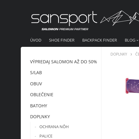
ÚVOD
SHOE FINDER
BACKPACK FINDER
BLOG
DOPLNKY
Č
VÝPREDAJ SALOMON AŽ DO 50%
S/LAB
OBUV
OBLEČENIE
BATOHY
DOPLNKY
OCHRANA NÔH
PALICE