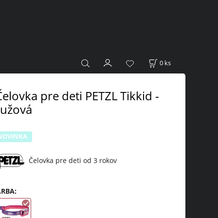
0
ks
Čelovka pre deti PETZL Tikkid -
ružová
NOVINKA
Čelovka pre deti od 3 rokov
ARBA
: