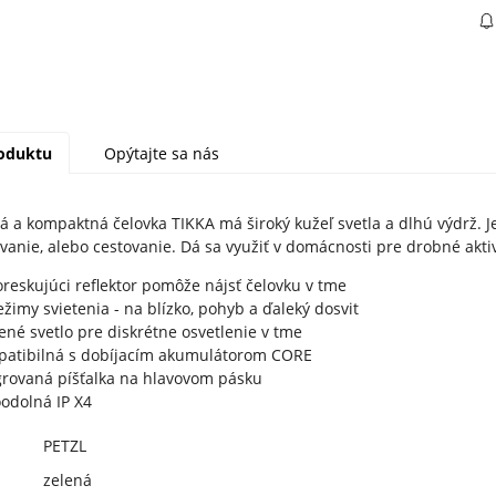
roduktu
Opýtajte sa nás
 a kompaktná čelovka TIKKA má široký kužeľ svetla a dlhú výdrž. Je
anie, alebo cestovanie. Dá sa využiť v domácnosti pre drobné akti
oreskujúci reflektor pomôže nájsť čelovku v tme
režimy svietenia - na blízko, pohyb a ďaleký dosvit
ené svetlo pre diskrétne osvetlenie v tme
atibilná s dobíjacím akumulátorom CORE
grovaná píšťalka na hlavovom pásku
odolná IP X4
PETZL
zelená