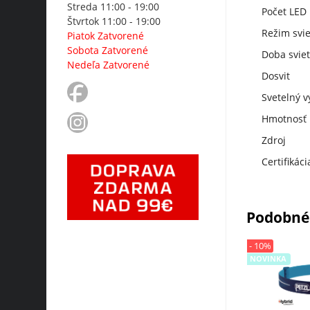
Streda 11:00 - 19:00
Počet LED
Štvrtok 11:00 - 19:00
Režim svie
Piatok Zatvorené
Sobota Zatvorené
Doba svie
Nedeľa Zatvorené
Dosvit
Svetelný v
Hmotnosť
Zdroj
Certifikáci
Podobné
- 10%
NOVINKA