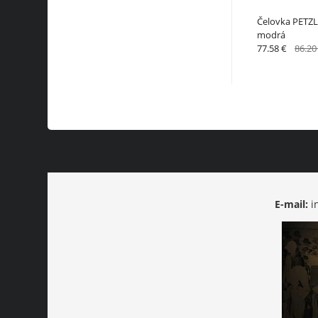
Čelovka PETZL
modrá
77.58 €
86.20
E-mail:
i