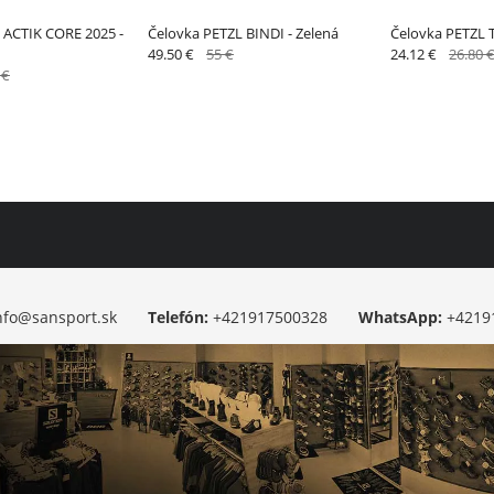
 ACTIK CORE 2025 -
Čelovka PETZL BINDI - Zelená
Čelovka PETZL 
49.50 €
55 €
24.12 €
26.80 
 €
nfo@sansport.sk
Telefón:
+421917500328
WhatsApp:
+4219