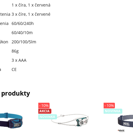
1 x číra, 1 x červená
tenia
3 x číre, 1 x červené
tenia
60/60/240h
60/40/10m
ýkon
200/100/5lm
86g
3 x AAA
a
CE
 produkty
- 10%
- 10%
AKCIA
NOVINKA
NOVINKA