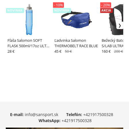
- 10%
- 20%
NOVINKA
NOVINKA
AKCIA
Fľaša Salomon SOFT
Ľadvinka Salomon
Bežecký Batoh 
FLASK 500ml/17oz ULT
THERMOBELT RACE BLUE
S/LAB ULTRA 10
Clear Blue
28 €
45 €
50 €
Black
160 €
200 €
E-mail:
info@sansport.sk
Telefón:
+421917500328
WhatsApp:
+421917500328