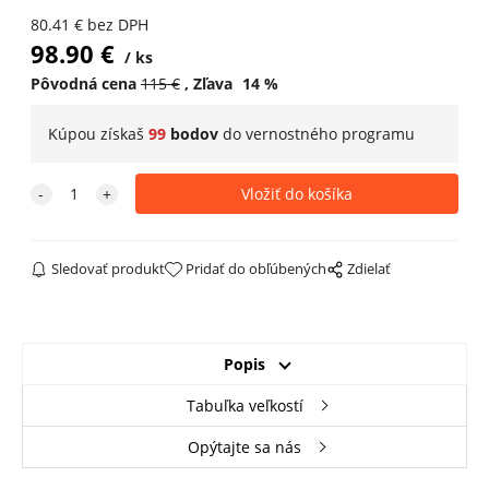
80.41
€
bez DPH
98.90
€
ks
Pôvodná cena
115
€
Zľava
14
%
Kúpou získaš
99
bodov
do
vernostného programu
Sledovať produkt
Pridať do obľúbených
Zdielať
Popis
Tabuľka veľkostí
Opýtajte sa nás