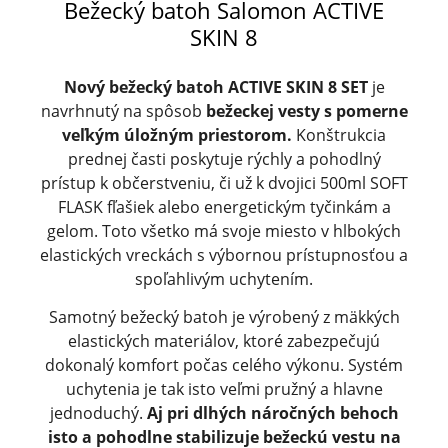
Bežecký batoh Salomon ACTIVE
SKIN 8
Nový bežecký batoh ACTIVE SKIN 8 SET
je
navrhnutý na spôsob
bežeckej vesty s pomerne
veľkým úložným priestorom.
Konštrukcia
prednej časti poskytuje rýchly a pohodlný
prístup k občerstveniu, či už k dvojici 500ml SOFT
FLASK fľašiek alebo energetickým tyčinkám a
gelom. Toto všetko má svoje miesto v hlbokých
elastických vreckách s výbornou prístupnosťou a
spoľahlivým uchytením.
Samotný bežecký batoh je výrobený z mäkkých
elastických materiálov, ktoré zabezpečujú
dokonalý komfort počas celého výkonu. Systém
uchytenia je tak isto veľmi pružný a hlavne
jednoduchý.
Aj pri dlhých náročných behoch
isto a pohodlne stabilizuje bežeckú vestu na