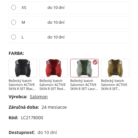
XS
do 10 dní
M
do 10 dní
L
do 10 dní
FARBA
:
Bežecký batoh
Bežecký batoh
Bežecký batoh
Bežecký batoh
Salomon ACTIVE
Salomon ACTIVE
Salomon ACTIVE
Salomon ACTIVE
SKIN 8 SET Black /
SKIN 8 SET Red
SKIN 8 SET Laurel
SKIN 8 SET
Metal
Dahlia / High Risk
Wreath/Lily Pad
BRILLIANT OLIVE
Výrobca:
Salomon
Red
/ Willow
Záručná doba:
24 mesiacov
Kód:
LC2178000
Dostupnosť:
do 10 dní