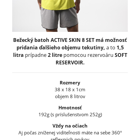
Bežecký batoh ACTIVE SKIN 8 SET má možnosť
pridania ďalšieho objemu tekutiny,
a to
1,5
litra
prípadne
2 litre
pomocou rezervoáru
SOFT
RESERVOIR.
Rozmery
38 x 18 x 1cm
objem 8 litrov
Hmotnosť
192g (s príslušenstvom 252g)
Vždy na očiach
Aj počas zníženej viditeľnosti máte na sebe 360°
reflexných prvkov