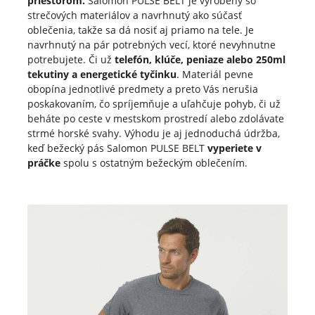
priestorom.
Salomon PULSE BELT je výrobený so
strečových materiálov a navrhnutý ako súčasť
oblečenia, takže sa dá nosiť aj priamo na tele. Je
navrhnutý na pár potrebných vecí, ktoré nevyhnutne
potrebujete. Či už
telefón, klúče, peniaze alebo 250ml
tekutiny a energetické tyčinku
. Materiál pevne
obopína jednotlivé predmety a preto Vás nerušia
poskakovaním, čo spríjemňuje a uľahčuje pohyb, či už
beháte po ceste v mestskom prostredí alebo zdolávate
strmé horské svahy. Výhodu je aj jednoduchá údržba,
keď bežecký pás Salomon PULSE BELT
vyperiete v
práčke
spolu s ostatným bežeckým oblečením.