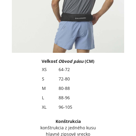
Veľkosť
Obvod pásu
(CM)
XS
64-72
S
72-80
M
80-88
L
88-96
XL
96-105
Konštrukcia
konštrukcia z jedného kusu
hlavné zipsové vrecko