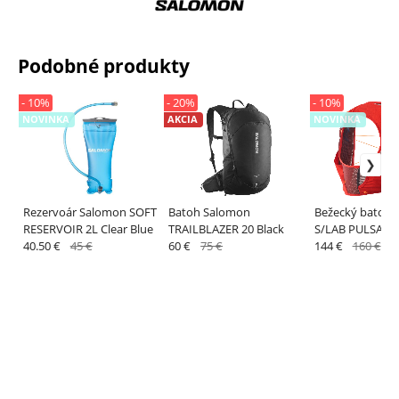
Podobné produkty
- 10%
- 20%
- 10%
NOVINKA
AKCIA
NOVINKA
Rezervoár Salomon SOFT
Batoh Salomon
Bežecký batoh 
RESERVOIR 2L Clear Blue
TRAILBLAZER 20 Black
S/LAB PULSAR 3 
40.50 €
45 €
60 €
75 €
Red
144 €
160 €