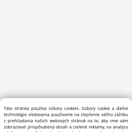
Sansport.sk je špecializovaný obchod na beh, trail, outdoor a
Táto stránka používa súbory cookies. Súbory cookie a ďalšie
bežecké lyžovanie.
technológie sledovania používame na zlepšenie vášho zážitku
Ako prémiový partner Salomon pomáhame športovcom
z prehliadania našich webových stránok na to, aby sme vám
vybrať správnu výbavu do mesta i hôr.
zobrazovali prispôsobený obsah a cielené reklamy, na analýzu
Copyright © 2019 - 2025 Sansport / info@sansport.sk / All