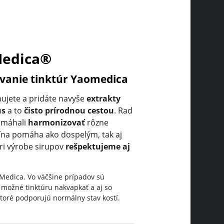
Medica®
vanie tinktúr
Yaomedica
ujete a pridáte navyše
extrakty
us
a to
čisto prírodnou cestou
. Rad
omáhali
harmonizovať
rôzne
cína pomáha ako dospelým, tak aj
pri výrobe sirupov
rešpektujeme aj
Medica. Vo väčšine prípadov sú
e možné tinktúru nakvapkať a aj so
toré podporujú normálny stav kostí.