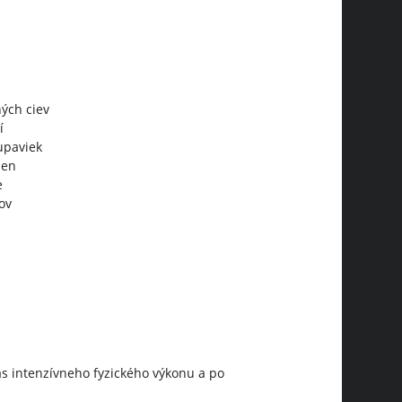
ých ciev
í
upaviek
ien
e
ov
s intenzívneho fyzického výkonu a po