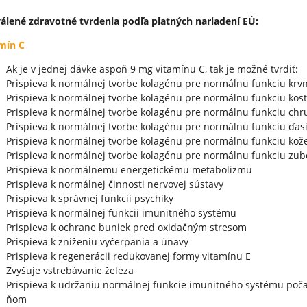
álené zdravotné tvrdenia podľa platných nariadení EÚ:
mín C
Ak je v jednej dávke aspoň 9 mg vitamínu C, tak je možné tvrdiť:
Prispieva k normálnej tvorbe kolagénu pre normálnu funkciu krvn
Prispieva k normálnej tvorbe kolagénu pre normálnu funkciu kost
Prispieva k normálnej tvorbe kolagénu pre normálnu funkciu chr
Prispieva k normálnej tvorbe kolagénu pre normálnu funkciu ďas
Prispieva k normálnej tvorbe kolagénu pre normálnu funkciu kož
Prispieva k normálnej tvorbe kolagénu pre normálnu funkciu zub
Prispieva k normálnemu energetickému metabolizmu
Prispieva k normálnej činnosti nervovej sústavy
Prispieva k správnej funkcii psychiky
Prispieva k normálnej funkcii imunitného systému
Prispieva k ochrane buniek pred oxidačným stresom
Prispieva k zníženiu vyčerpania a únavy
Prispieva k regenerácii redukovanej formy vitamínu E
Zvyšuje vstrebávanie železa
Prispieva k udržaniu normálnej funkcie imunitného systému poča
ňom