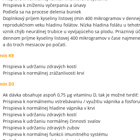
Prispieva k zníženiu vyčerpania a únavy
Podieľa sa na procese delenia buniek
Doplnkový príjem kyseliny listovej (min 400 mikrogramov v dennej
reprodukčnom veku hladinu folátov. Nízka hladina folátu u tehot
vznik chýb neurálnej trubice u vyvíjajúceho sa plodu. Priaznivý 
dennom príjme kyseliny listovej 400 mikrogramov v čase najmen
a do troch mesiacov po počatí.
mín K9
Prispieva k udržaniu zdravých kostí
Prispieva k normálnej zrážanlivosti krvi
mín D3
Ak dávka obsahuje aspoň 0,75 μg vitamínu D, tak je možné tvrdiť:
Prispieva k normálnemu vstrebávaniu / využitiu vápnika a fosfor
Prispieva k normálnej hladine vápnika v krvi
Prispieva k udržaniu zdravých kostí
Prispieva k udržaniu normálnej činnosti svalov
Prispieva k udržaniu zdravých zubov
Prispieva k normálnej funkcii imunitného systému