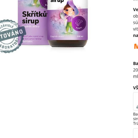
V
o
sú
vi
na
Ba
20
ml
V
Ba
si
Tr
My
a