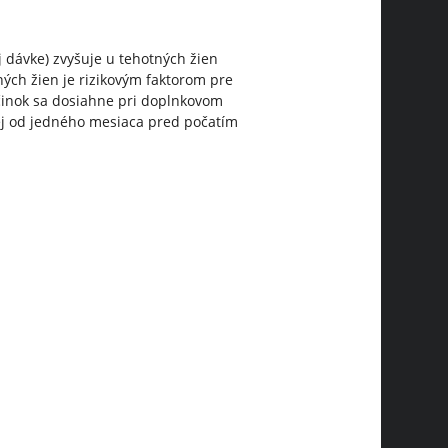
 dávke) zvyšuje u tehotných žien
ných žien je rizikovým faktorom pre
účinok sa dosiahne pri doplnkovom
ej od jedného mesiaca pred počatím
u