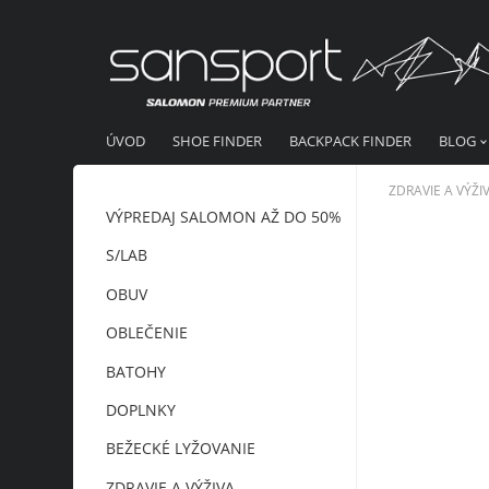
ÚVOD
SHOE FINDER
BACKPACK FINDER
BLOG
ZDRAVIE A VÝŽI
VÝPREDAJ SALOMON AŽ DO 50%
S/LAB
OBUV
OBLEČENIE
BATOHY
DOPLNKY
BEŽECKÉ LYŽOVANIE
ZDRAVIE A VÝŽIVA