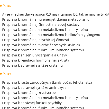
mín B6
Ak je v jednej dávke aspoň 0,3 mg vitamínu B6, tak je možné tvrdiť
Prispieva k normálnemu energetickému metabolizmu
Prispieva k normálnej činnosti nervovej sústavy
Prispieva k normálnemu metabolizmu homocysteínu
Prispieva k normálnemu metabolizmu bielkovín a glykogénu
Prispieva k normálnej psychickej činnosti
Prispieva k normálnej tvorbe červených krviniek
Prispieva k normálnej funkcii imunitného systému
Prispieva k zníženiu vyčerpania a únavy
Prispieva k regulácii hormonálnej aktivity
Prispieva k správnej syntéze cysteínu
mín B9
Prispieva k rastu zárodočných tkanív počas tehotenstva
Prispieva k správnej syntéze aminokyselín
Prispieva k normálnej krvotvorbe
Prispieva k normálnemu metabolizmu homocysteínu
Prispieva k správnej funkcii psychiky
Prispieva k normálnej funkcii imunitného systému