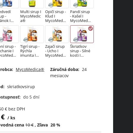
dvedí
Multi sirup I
Opičí sirup -
Pandí sirup
rup -
MycoMedic
Kľud I
- Kašel I
ánok I
a®
MycoMedic
MycoMedic
coMedic
a®
a®
®
oní sirup -
Tigrí sirup -
Zajačí sirup
Škriatkov
chanie I
Rýchla
- Ucho I
sirup - Silné
coMedic
imunita I
MycoMedic
kosti I
®
MycoMedic
a®
MycoMedic
a®
a®
robca:
MycoMedica®
Záručná doba:
24
mesiacov
coGluka
Volavčí
Sobí sirup -
Vydrí sirup -
 Silná
sirup -
Nádcha I
Zväčšené
d:
skriatkovsirup
unita I
Bolesť v
MycoMedic
mandle I
coMedic
krku I
a®
MycoMedic
ostupnosť:
do 5 dní
®
MycoMedic
a®
a®
50
€
bez DPH
€
ks
ôvodná cena
10
€
Zľava
20
%