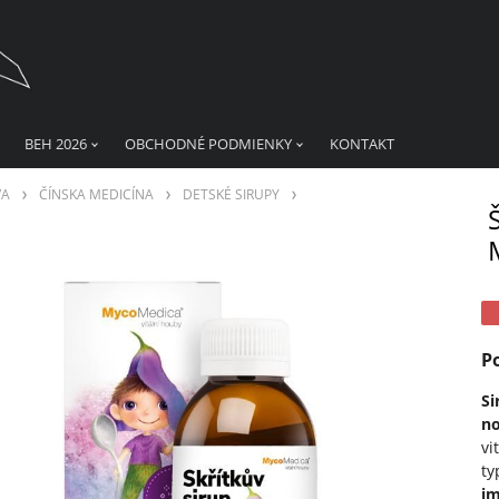
BEH 2026
OBCHODNÉ PODMIENKY
KONTAKT
VA
ČÍNSKA MEDICÍNA
DETSKÉ SIRUPY
Š
P
Si
no
vi
ty
i