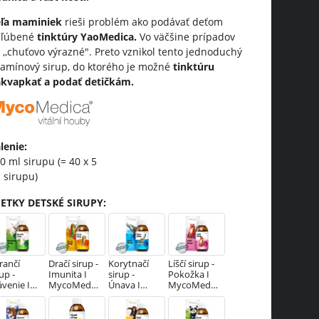
eľa maminiek
rieši problém ako podávať deťom
bľúbené
tinktúry YaoMedica.
Vo väčšine prípadov
 ,,chuťovo výrazné". Preto vznikol tento jednoduchý
tamínový sirup, do ktorého je možné
tinktúru
kvapkať a podať detičkám.
lenie
:
0 ml sirupu (= 40 x 5
 sirupu)
ŠETKY DETSKÉ SIRUPY
:
rančí
Dračí sirup -
Korytnačí
Líščí sirup -
rup -
Imunita I
sirup -
Pokožka I
ávenie I
MycoMedic
Únava I
MycoMedic
coMedic
a®
MycoMedic
a®
®
a®