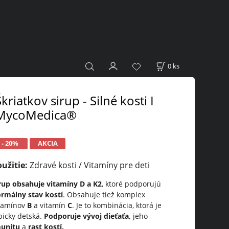
0
ks
kriatkov sirup - Silné kosti I
MycoMedica®
- 20%
AKCIA
oužitie:
Zdravé kosti / Vitamíny pre deti
rup obsahuje vitamíny D a K2
, ktoré podporujú
rmálny stav kostí
. Obsahuje tiež komplex
tamínov
B
a vitamín
C
. Je to kombinácia, ktorá je
picky detská.
Podporuje vývoj dieťaťa,
jeho
munitu
a
rast kostí.