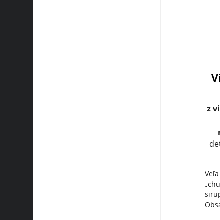
V
z v
de
Veľa
„chu
siru
Obsa