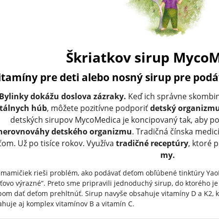
Škriatkov sirup Myco
itamíny pre deti alebo nosný sirup pre podá
Bylinky dokážu doslova zázraky.
Keď ich správne skombin
itálnych húb
, môžete pozitívne podporiť
detský organizm
detských sirupov MycoMedica je koncipovaný tak, aby p
nerovnováhy detského organizmu
. Tradičná čínska medi
ťom. Už po tisíce rokov. Využíva
tradičné receptúry
, ktoré 
my.
 mamičiek rieši problém, ako podávať deťom obľúbené tinktúry Yao
ťovo výrazné“. Preto sme pripravili jednoduchý sirup, do ktorého j
pom dať deťom prehltnúť. Sirup navyše obsahuje vitamíny D a K2, k
huje aj komplex vitamínov B a vitamín C.