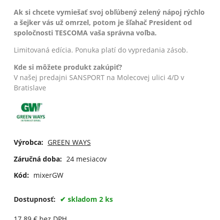
Ak si chcete vymiešať svoj obľúbený zelený nápoj rýchlo
a šejker vás už omrzel, potom je šľahač President od
spoločnosti TESCOMA vaša správna voľba.
Limitovaná edícia. Ponuka platí do vypredania zásob.
Kde si môžete produkt zakúpiť?
V našej predajni SANSPORT na Molecovej ulici 4/D v
Bratislave
Výrobca:
GREEN WAYS
Záručná doba:
24 mesiacov
Kód:
mixerGW
Dostupnosť:
skladom 2 ks
17.89
€
bez DPH