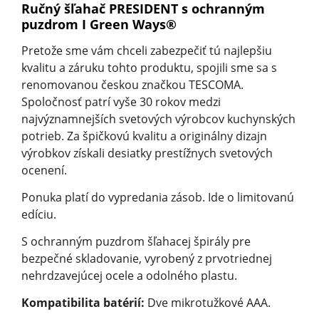
Ručný šľahač PRESIDENT s ochranným
puzdrom I Green Ways®
Pretože sme vám chceli zabezpečiť tú najlepšiu
kvalitu a záruku tohto produktu, spojili sme sa s
renomovanou českou značkou TESCOMA.
Spoločnosť patrí vyše 30 rokov medzi
najvýznamnejších svetových výrobcov kuchynských
potrieb. Za špičkovú kvalitu a originálny dizajn
výrobkov získali desiatky prestížnych svetových
ocenení.
Ponuka platí do vypredania zásob. Ide o limitovanú
edíciu.
S ochranným puzdrom šľahacej špirály pre
bezpečné skladovanie, vyrobený z prvotriednej
nehrdzavejúcej ocele a odolného plastu.
Kompatibilita batérií:
Dve mikrotužkové AAA.