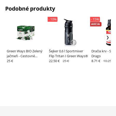
Podobné produkty
- 10%
- 15%
AKCIA
Green Ways BIO Zelený
Šejker 0,6 l Sportmixer
Dračia krv - San
jačmeň - Cestovné
Flip Tritan I Green Ways®
Drago
balenie
25 €
22.50 €
25 €
8.71 €
10.25 €