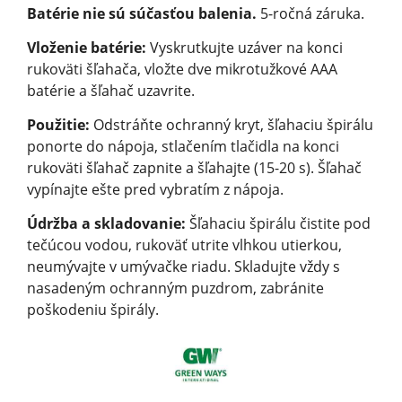
Batérie nie sú súčasťou balenia.
5-ročná záruka.
Vloženie batérie:
Vyskrutkujte uzáver na konci
rukoväti šľahača, vložte dve mikrotužkové AAA
batérie a šľahač uzavrite.
Použitie:
Odstráňte ochranný kryt, šľahaciu špirálu
ponorte do nápoja, stlačením tlačidla na konci
rukoväti šľahač zapnite a šľahajte (15-20 s). Šľahač
vypínajte ešte pred vybratím z nápoja.
Údržba a skladovanie:
Šľahaciu špirálu čistite pod
tečúcou vodou, rukoväť utrite vlhkou utierkou,
neumývajte v umývačke riadu. Skladujte vždy s
nasadeným
ochranným puzdrom, zabránite
poškodeniu špirály.