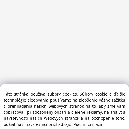
Sansport.sk je špecializovaný obchod na beh, trail, outdoor a
Táto stránka používa súbory cookies. Súbory cookie a ďalšie
bežecké lyžovanie.
technológie sledovania používame na zlepšenie vášho zážitku
Ako prémiový partner Salomon pomáhame športovcom
z prehliadania našich webových stránok na to, aby sme vám
vybrať správnu výbavu do mesta i hôr.
zobrazovali prispôsobený obsah a cielené reklamy, na analýzu
Copyright © 2019 - 2025 Sansport / info@sansport.sk / All
návštevnosti našich webových stránok a na pochopenie toho,
rights reserved
odkiaľ naši návštevníci prichádzajú.
Viac informácií