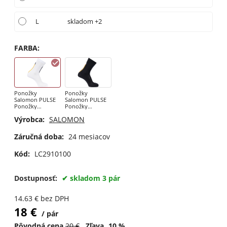
L
skladom +2
FARBA
:
Ponožky
Ponožky
Salomon PULSE
Salomon PULSE
Ponožky
Ponožky
Salomon PULSE
Salomon PULSE
Výrobca:
SALOMON
Race Flag Crew
Race Flag Crew
White
Black
Záručná doba:
24 mesiacov
Kód:
LC2910100
Dostupnosť:
skladom 3 pár
14.63
€
bez DPH
18
€
pár
Pôvodná cena
20
€
Zľava
10
%