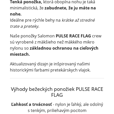
Tenká ponožka,
ktorá obopína nohu je taká
minimalistická, že
zabudnete, že ju máte na
nohe.
Ideálne pre rýchle behy na
krátke až stredné
trate a preteky.
Naše ponožky Salomon
PULSE RACE FLAG
crew
sú vyrobené z mäkšieho než mäkkého mikro
nylonu so
základnou ochranou na cieľových
miestach.
Aktualizovaný dizajn je inšpirovaný našimi
historickými farbami pretekárskych vlajok.
Výhody bežeckých ponožiek PULSE RACE
FLAG
Ľahkosť a trvácnosť
- nylon je ľahký, ale odolný
s tenkým, priliehavým pocitom