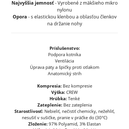
Najvyššia jemnosť
- Vyrobené z mäkšieho mikro
nylonu
Opora
- s elastickou klenbou a oblasťou členkov
na držanie nohy
Príslušenstvo:
Podpora kotníka
Ventilácia
Úprava päty a špičky proti otlakom
Anatomický strih
Kompresia:
Bez kompresie
Výška:
CREW
Hrúbka:
Tenké
Zateplenie:
Bez zateplenia
Starostlivosť:
Nebieliť, nečistiť chemicky, nežehliť,
nesušiť v sušičke, pranie v práčke do (30°C)
Zloženie:
97% Polyamid, 3% Elastan