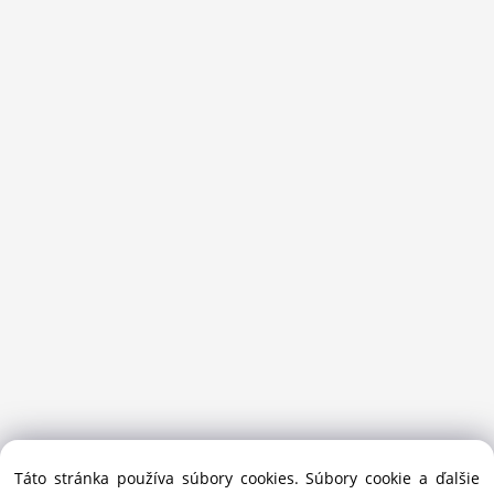
Sansport.sk je špecializovaný obchod na beh, trail, outdoor a
Táto stránka používa súbory cookies. Súbory cookie a ďalšie
bežecké lyžovanie.