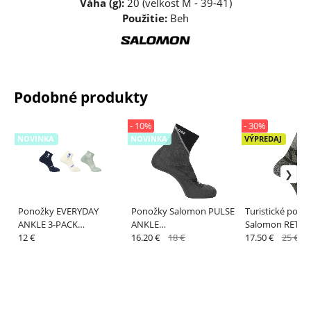
Váha (g):
20 (veľkosť M - 39-41)
Použitie:
Beh
Podobné produkty
- 10%
- 30%
NOVINKA
NOVINKA
VÝPREDAJ
Ponožky EVERYDAY
Ponožky Salomon PULSE
Turistické pono
ANKLE 3-PACK
ANKLE
Salomon RETR
Spellbound/VANILLA ICE
12 €
BLACK/Monument/Magn
16.20 €
18 €
CREW Aloe / Wh
17.50 €
25 €
e