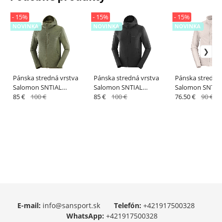
- 15%
- 15%
- 15%
NOVINKA
NOVINKA
NOVINKA
Pánska stredná vrstva
Pánska stredná vrstva
Pánska stredná 
Salomon SNTIAL
Salomon SNTIAL
Salomon SNTIA
LIGHTWARM HD M
85 €
100 €
LIGHTWARM HD M Deep
85 €
100 €
LIGHTWARM FZ
76.50 €
90 €
Grape Leaf
Black
SILVER CLOUD
E-mail:
info@sansport.sk
Telefón:
+421917500328
WhatsApp:
+421917500328