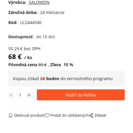
Výrobca:
SALOMON
M Grape Leaf
M Blue Nights
Záručná doba:
24 mesiacov
Kód:
LC2444500
Dostupnosť:
do 10 dní
55.29
€
bez DPH
68
€
ks
Pôvodná cena
80
€
Zľava
15
%
Kúpou získaš
68
bodov
do
vernostného programu
Sledovať produkt
Pridať do obľúbených
Zdielať