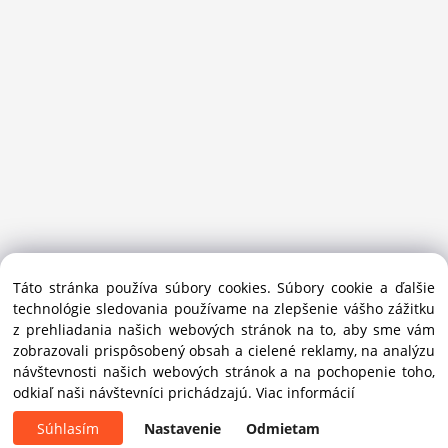
Sansport.sk je špecializovaný obchod na beh, trail, outdoor a
Táto stránka používa súbory cookies. Súbory cookie a ďalšie
bežecké lyžovanie.
technológie sledovania používame na zlepšenie vášho zážitku
Ako prémiový partner Salomon pomáhame športovcom
z prehliadania našich webových stránok na to, aby sme vám
vybrať správnu výbavu do mesta i hôr.
zobrazovali prispôsobený obsah a cielené reklamy, na analýzu
Copyright © 2019 - 2025 Sansport / info@sansport.sk / All
návštevnosti našich webových stránok a na pochopenie toho,
rights reserved
odkiaľ naši návštevníci prichádzajú.
Viac informácií
Súhlasím
Nastavenie
Odmietam