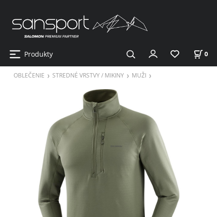
Produkty
0
OBLEČENIE
STREDNÉ VRSTVY / MIKINY
MUŽI