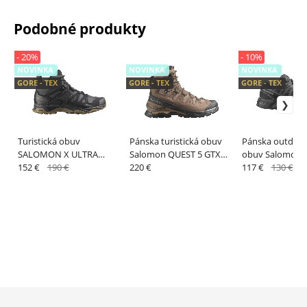
Podobné produkty
- 20%
- 10%
NOVINKA
NOVINKA
NOVINKA
GORE - TEX
GORE - TEX
GORE - TEX
Turistická obuv
Pánska turistická obuv
Pánska outdoo
SALOMON X ULTRA
Salomon QUEST 5 GTX
obuv Salomon X
TRACKER GTX Black /
152 €
190 €
Dark Earth / Black
220 €
ADVENTURE RE
117 €
130 €
Asphalt /Co
Asphalt