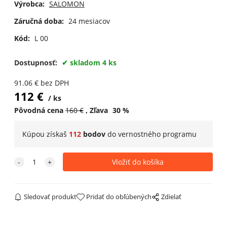
Výrobca:
SALOMON
/ Olive Night /
Black
Záručná doba:
24 mesiacov
Kód:
L 00
Dostupnosť:
skladom 4 ks
91.06
€
bez DPH
112
€
ks
Pôvodná cena
160
€
Zľava
30
%
Kúpou získaš
112
bodov
do
vernostného programu
Sledovať produkt
Pridať do obľúbených
Zdielať