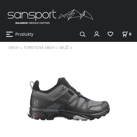
Produkty
0
OBUV
TURISTICKÁ OBUV
MUŽI