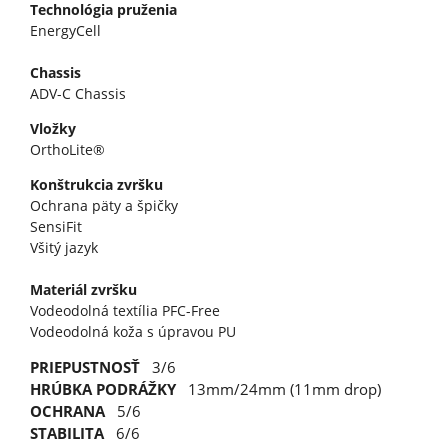
Technológia pruženia
EnergyCell
Chassis
ADV-C Chassis
Vložky
OrthoLite®
Konštrukcia zvršku
Ochrana päty a špičky
SensiFit
Všitý jazyk
Materiál zvršku
Vodeodolná textília PFC-Free
Vodeodolná koža s úpravou PU
PRIEPUSTNOSŤ
3/6
HRÚBKA PODRÁŽKY
13mm/24mm (11mm drop)
OCHRANA
5/6
STABILITA
6/6