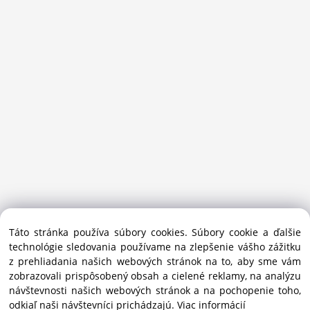
Sansport.sk je špecializovaný obchod na beh, trail, outdoor a
Táto stránka používa súbory cookies. Súbory cookie a ďalšie
bežecké lyžovanie.
technológie sledovania používame na zlepšenie vášho zážitku
Ako prémiový partner Salomon pomáhame športovcom
z prehliadania našich webových stránok na to, aby sme vám
vybrať správnu výbavu do mesta i hôr.
zobrazovali prispôsobený obsah a cielené reklamy, na analýzu
Copyright © 2019 - 2025 Sansport / info@sansport.sk / All
návštevnosti našich webových stránok a na pochopenie toho,
rights reserved
odkiaľ naši návštevníci prichádzajú.
Viac informácií