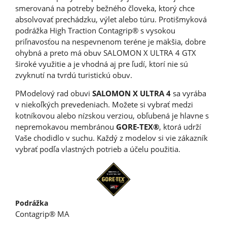
smerovaná na potreby bežného človeka, ktorý chce
absolvovať prechádzku, výlet alebo túru. Protišmyková
podrážka High Traction Contagrip® s vysokou
priľnavosťou na nespevnenom teréne je mäkšia, dobre
ohybná a preto má obuv SALOMON X ULTRA 4 GTX
široké využitie a je vhodná aj pre ľudí, ktorí nie sú
zvyknutí na tvrdú turistickú obuv.
PModelový rad obuvi
SALOMON X ULTRA 4
sa vyrába
v niekoľkých prevedeniach. Možete si vybrať medzi
kotníkovou alebo nízskou verziou, obľubená je hlavne s
nepremokavou membránou
GORE-TEX®
, ktorá udrží
Vaše chodidlo v suchu. Každý z modelov si vie zákazník
vybrať podľa vlastných potrieb a účelu použitia.
Podrážka
Contagrip® MA