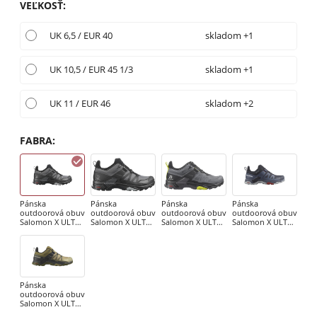
VEĽKOSŤ
:
UK 6,5 / EUR 40
skladom +1
UK 10,5 / EUR 45 1/3
skladom +1
UK 11 / EUR 46
skladom +2
FABRA
:
Pánska
Pánska
Pánska
Pánska
outdoorová obuv
outdoorová obuv
outdoorová obuv
outdoorová obuv
Salomon X ULTRA
Salomon X ULTRA
Salomon X ULTRA
Salomon X ULTRA
4 GTX Magnet /
WIDE 4 GTX
4 GTX Quiet
4 GTX Carbon /
Black /
Magnet / Black /
Shade / Black /
Bersea
Monument
Monument
Evening Primrose
Pánska
outdoorová obuv
Salomon X ULTRA
4 GTX Slate Green