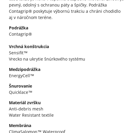
pevný, odolný s ochranou päty a špičky. Podrážka
Contagrip® poskytuje výbornú trakciu a chráni chodidlo
aj v náročnom teréne.
Podrážka
Contagrip®
Vrchná konštrukcia
Sensifit™
Vrecko na ukrytie šnúrkového systému
Medzipodrážka
EnergyCell™
Šnurovanie
Quicklace™
Materiál zvršku
Anti-debris mesh
Water Resistant textile
Membrána
ClimaSalomon™ Waterproof