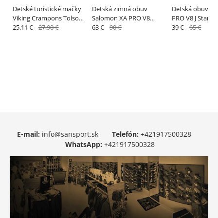
Detské turistické mačky
Detská zimná obuv
Detská obuv S
Viking Crampons Tolso
Salomon XA PRO V8
PRO V8 J Stargaz
Kids Orange
25.11 €
27.90 €
WINTER CSWP J Pewter /
63 €
90 €
39 €
65 €
Black
E-mail:
info@sansport.sk
Telefón:
+421917500328
WhatsApp:
+421917500328