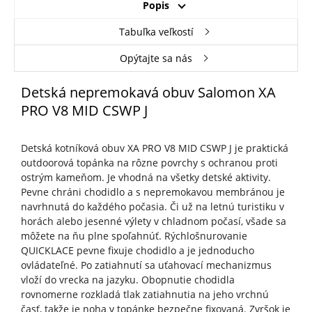
Popis
Tabuľka veľkostí
Opýtajte sa nás
Detská nepremokavá obuv Salomon XA
PRO V8 MID CSWP J
Detská kotníková obuv XA PRO V8 MID CSWP J je praktická
outdoorová topánka na rôzne povrchy s ochranou proti
ostrým kameňom. Je vhodná na všetky detské aktivity.
Pevne chráni chodidlo a s nepremokavou membránou je
navrhnutá do každého počasia. Či už na letnú turistiku v
horách alebo jesenné výlety v chladnom počasí, všade sa
môžete na ňu plne spoľahnúť. Rýchlošnurovanie
QUICKLACE pevne fixuje chodidlo a je jednoducho
ovládateľné. Po zatiahnutí sa uťahovací mechanizmus
vloží do vrecka na jazyku. Obopnutie chodidla
rovnomerne rozkladá tlak zatiahnutia na jeho vrchnú
časť, takže je noha v topánke bezpečne fixovaná. Zvršok je