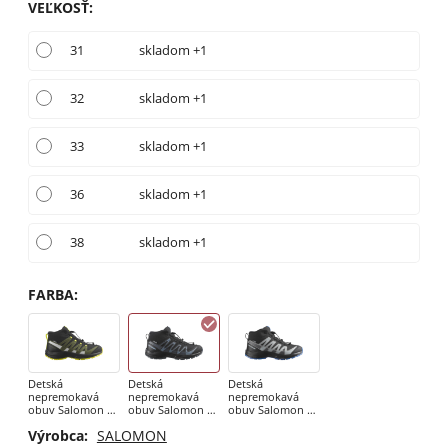
VEĽKOSŤ
:
31
skladom +1
32
skladom +1
33
skladom +1
36
skladom +1
38
skladom +1
FARBA
:
Detská
Detská
Detská
nepremokavá
nepremokavá
nepremokavá
obuv Salomon XA
obuv Salomon XA
obuv Salomon XA
PRO V8 MID
PRO V8 MID
PRO V8 MID
Výrobca:
SALOMON
CSWP J Black /
CSWP J
CSWP J Black /