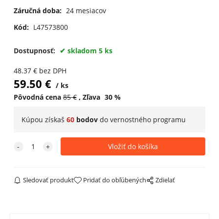
Dlicgreen
Black/Neptun/A
Monument
Záručná doba:
24 mesiacov
Kód:
L47573800
Dostupnosť:
skladom 5 ks
48.37
€
bez DPH
59.50
€
ks
Pôvodná cena
85
€
Zľava
30
%
Kúpou získaš
60
bodov
do
vernostného programu
Sledovať produkt
Pridať do obľúbených
Zdielať