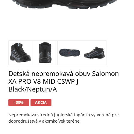
Detská nepremokavá obuv Salomon
XA PRO V8 MID CSWP J
Black/Neptun/A
- 30%
AKCIA
Nepremokavá stredná juniorská topánka vytvorená pre
dobrodružstvá v akomkoľvek teréne