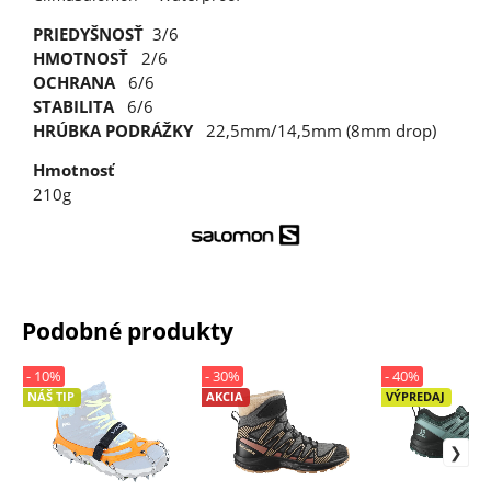
PRIEDYŠNOSŤ
3/6
HMOTNOSŤ
2/6
OCHRANA
6/6
STABILITA
6/6
HRÚBKA PODRÁŽKY
22,5mm/14,5mm (8mm drop)
Hmotnosť
210g
Podobné produkty
- 10%
- 30%
- 40%
NÁŠ TIP
AKCIA
VÝPREDAJ