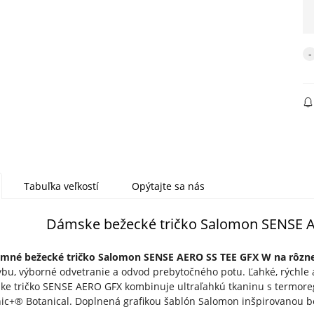
Tabuľka veľkostí
Opýtajte sa nás
Dámske bežecké tričko Salomon SENSE 
emné bežecké tričko Salomon SENSE AERO SS TEE GFX W na rôzne 
bu, výborné odvetranie a odvod prebytočného potu. Ľahké, rýchle 
ke tričko S
ENSE AERO GFX kombinuje ultraľahkú tkaninu s termore
nic+® Botanical. Doplnená grafikou šablón Salomon inšpirovanou 