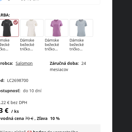
ARBA
:
ámske
Dámske
Dámske
Dámske
žecké
bežecké
bežecké
bežecké
ičko
tričko
tričko
tričko
lomon
Salomon
Salomon
Salomon
NSE
SENSE
SENSE
SENSE
RO SS
AERO SS
AERO SS
AERO SS
robca:
Salomon
Záručná doba:
24
E GFX W
TEE GFX W
TEE GFX W
TEE GFX W
mesiacov
EP BLAC
WHISPER W
IRIS
TRADE
ORCHID /
WINDS /
d:
LC2698700
Acid Lime
PEARL BLUE
ostupnosť:
do 10 dní
.22
€
bez DPH
3
€
ks
ôvodná cena
70
€
Zľava
10
%