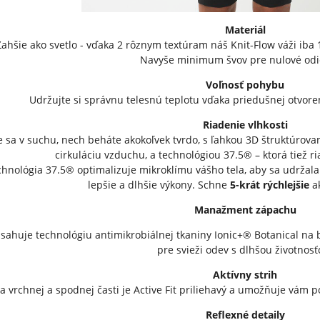
Materiál
Ľahšie ako svetlo - vďaka 2 rôznym textúram náš Knit-Flow váži iba
Navyše minimum švov pre nulové odi
Voľnosť pohybu
Udržujte si správnu telesnú teplotu vďaka priedušnej otvore
Riadenie vlhkosti
te sa v suchu, nech beháte akokoľvek tvrdo, s ľahkou 3D štruktúrov
cirkuláciu vzduchu, a technológiou 37.5® – ktorá tiež ri
hnológia 37.5® optimalizuje mikroklímu vášho tela, aby sa udržala
lepšie a dlhšie výkony. Schne
5-krát rýchlejšie
ak
Manažment zápachu
sahuje technológiu antimikrobiálnej tkaniny Ionic+® Botanical na 
pre svieži odev s dlhšou životnosť
Aktívny strih
a vrchnej a spodnej časti je Active Fit priliehavý a umožňuje vám poh
Reflexné detaily