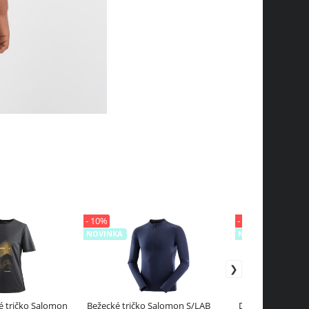
- 10%
- 10%
NOVINKA
NOVINKA
 tričko Salomon
Bežecké tričko Salomon S/LAB
Dámske bežecké 