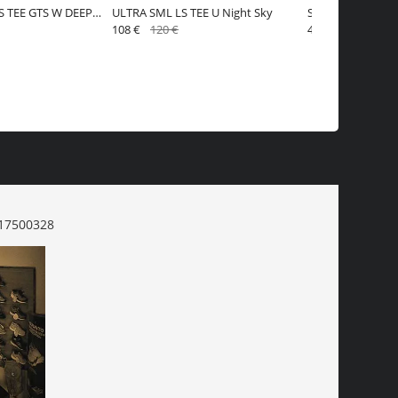
S TEE GTS W DEEP
ULTRA SML LS TEE U Night Sky
SHKout CORE SS
108 €
120 €
40.50 €
45 €
17500328