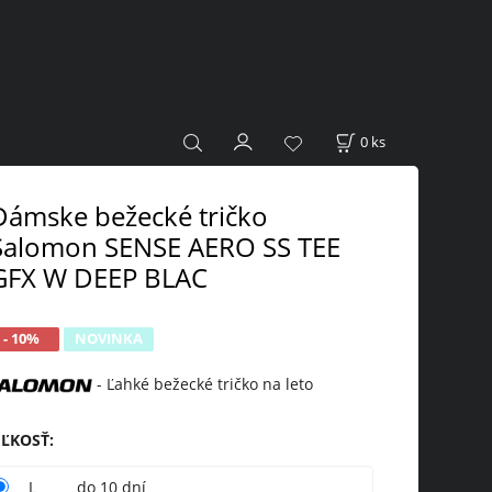
0
ks
Dámske bežecké tričko
Salomon SENSE AERO SS TEE
GFX W DEEP BLAC
- 10%
NOVINKA
- Ľahké bežecké tričko na leto
EĽKOSŤ
:
L
do 10 dní