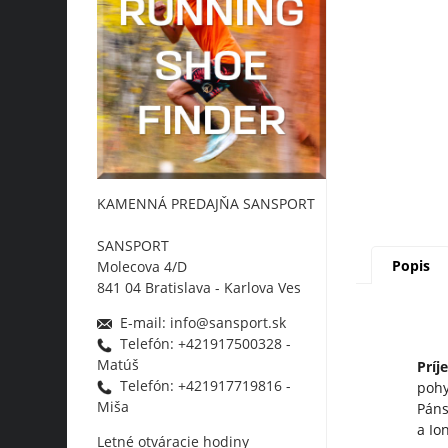
KAMENNÁ PREDAJŇA SANSPORT
SANSPORT
Popis
Molecova 4/D
841 04 Bratislava - Karlova Ves
E-mail: info@sansport.sk
Telefón: +421917500328 -
Matúš
Príj
Telefón: +421917719816 -
pohy
Miša
Páns
a Io
Letné otváracie hodiny