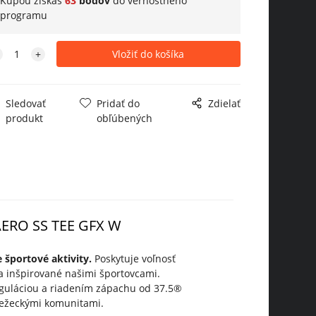
Kúpou získaš
63
bodov
do
vernostného
programu
Sledovať
Pridať do
Zdielať
produkt
obľúbených
AERO SS TEE GFX W
športové aktivity.
Poskytuje voľnosť
a inšpirované našimi športovcami.
guláciou a riadením zápachu od 37.5®
bežeckými komunitami.