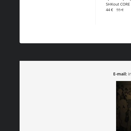
SHKout CORE 
44 €
55 €
E-mail:
i