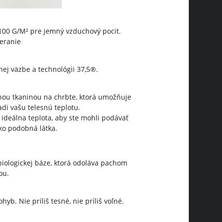
 100 G/M² pre jemný vzduchový pocit.
eranie
nej väzbe a technológii 37,5®.
anou tkaninou na chrbte, ktorá umožňuje
adi vašu telesnú teplotu.
 ideálna teplota, aby ste mohli podávať
o podobná látka.
biologickej báze, ktorá odoláva pachom
ou.
yb. Nie príliš tesné, nie príliš voľné.