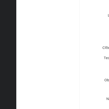
Cíť
Tec
Ob
N