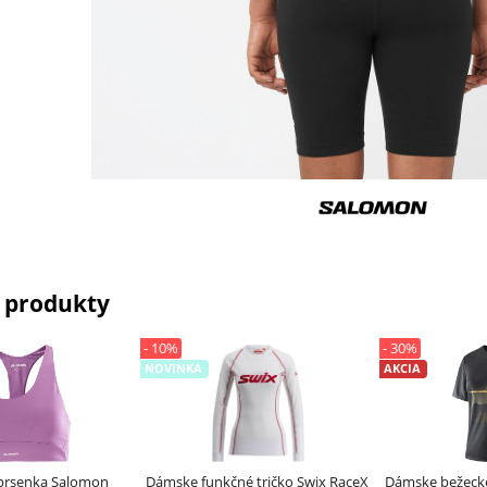
 produkty
- 10%
- 30%
NOVINKA
AKCIA
prsenka Salomon
Dámske funkčné tričko Swix RaceX
Dámske bežecké