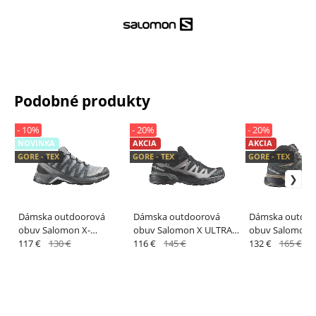
Podobné produkty
- 10%
- 20%
- 20%
NOVINKA
AKCIA
AKCIA
GORE - TEX
GORE - TEX
GORE - TEX
Dámska outdoorová
Dámska outdoorová
Dámska outdoo
obuv Salomon X-
obuv Salomon X ULTRA
obuv SalomonX
ADVENTURE RECON GTX
117 €
130 €
360 GTX W Shskin /
116 €
145 €
360 MID GTX W
132 €
165 €
W Monument / Turb
Trooper / Arona
Sedsa/Ubnchi