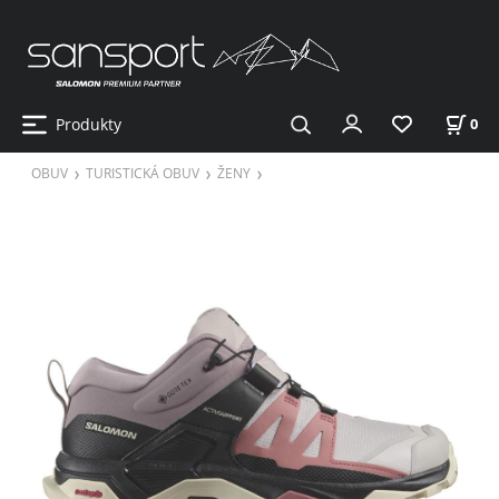
Produkty
0
OBUV
TURISTICKÁ OBUV
ŽENY