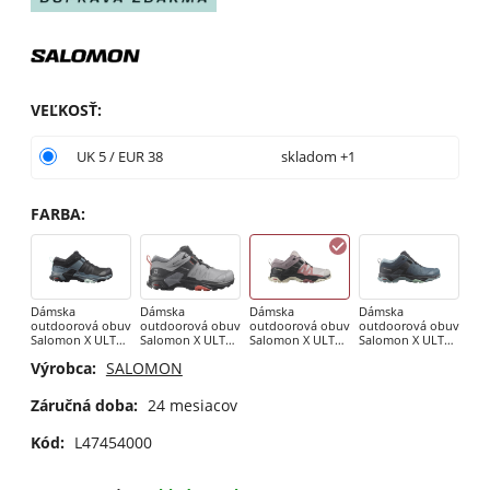
VEĽKOSŤ
:
UK 5 / EUR 38
skladom +1
FARBA
:
Dámska
Dámska
Dámska
Dámska
outdoorová obuv
outdoorová obuv
outdoorová obuv
outdoorová obuv
Salomon X ULTRA
Salomon X ULTRA
Salomon X ULTRA
Salomon X ULTRA
4 GTX W Black /
4 GTX W
4 GTX W Ashes Of
4 GTX W Stargazer
Výrobca:
SALOMON
Stormy Weather
alloy/quiet
Roses / Light
/ Carbon
shade/burnt
Mahogany
sienna
Záručná doba:
24 mesiacov
Kód:
L47454000