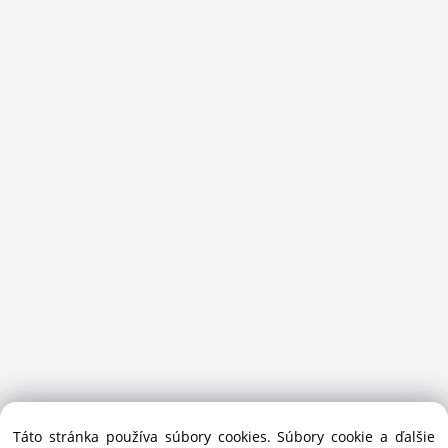
Sansport.sk je špecializovaný obchod na beh, trail, outdoor a
Táto stránka používa súbory cookies. Súbory cookie a ďalšie
bežecké lyžovanie.