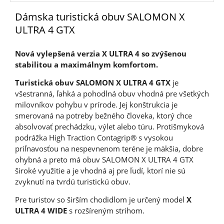
Dámska turistická obuv SALOMON X
ULTRA 4 GTX
Nová vylepšená verzia X ULTRA 4 so zvýšenou
stabilitou a maximálnym komfortom.
Turistická obuv SALOMON X ULTRA 4 GTX
je
všestranná, ľahká a pohodlná obuv vhodná pre všetkých
milovníkov pohybu v prírode. Jej konštrukcia je
smerovaná na potreby bežného človeka, ktorý chce
absolvovať prechádzku, výlet alebo túru. Protišmyková
podrážka High Traction Contagrip® s vysokou
priľnavosťou na nespevnenom teréne je mäkšia, dobre
ohybná a preto má obuv SALOMON X ULTRA 4 GTX
široké využitie a je vhodná aj pre ľudí, ktorí nie sú
zvyknutí na tvrdú turistickú obuv.
Pre turistov so širším chodidlom je určený model
X
ULTRA 4 WIDE
s rozšíreným strihom.