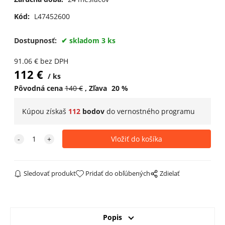
Kód:
L47452600
Dostupnosť:
skladom 3 ks
91.06
€
bez DPH
112
€
ks
Pôvodná cena
140
€
Zľava
20
%
Kúpou získaš
112
bodov
do
vernostného programu
Sledovať produkt
Pridať do obľúbených
Zdielať
Popis