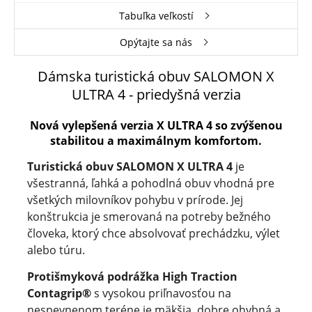
Tabuľka veľkostí
Opýtajte sa nás
Dámska turistická obuv SALOMON X
ULTRA 4
- priedyšná verzia
Nová vylepšená verzia X ULTRA 4 so zvýšenou
stabilitou a maximálnym komfortom.
Turistická obuv SALOMON X ULTRA 4
je
všestranná, ľahká a pohodlná obuv vhodná pre
všetkých milovníkov pohybu v prírode. Jej
konštrukcia je smerovaná na potreby bežného
človeka, ktorý chce absolvovať prechádzku, výlet
alebo túru.
Protišmyková podrážka High Traction
Contagrip®
s vysokou priľnavosťou na
nespevnenom teréne je mäkšia, dobre ohybná a