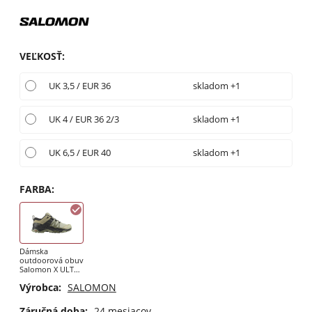
VEĽKOSŤ
:
UK 3,5 / EUR 36
skladom +1
UK 4 / EUR 36 2/3
skladom +1
UK 6,5 / EUR 40
skladom +1
FARBA
:
Dámska
outdoorová obuv
Salomon X ULTRA
4 WAlfalfa / Deep
Výrobca:
SALOMON
Lichen Green /
Tea
Záručná doba:
24 mesiacov