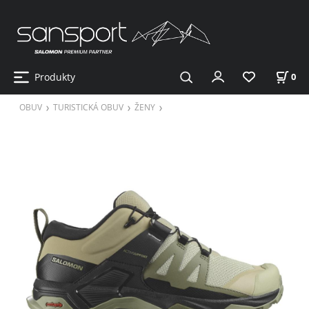
Produkty
0
OBUV
TURISTICKÁ OBUV
ŽENY