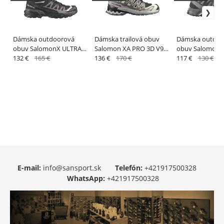
Dámska outdoorová
Dámska trailová obuv
Dámska outdoo
obuv SalomonX ULTRA
Salomon XA PRO 3D V9
obuv Salomon X
360 MID GTX W
132 €
165 €
GTX W Black/Pating/Gry
136 €
170 €
ADVENTURE RE
117 €
130 €
W Monument / 
E-mail:
info@sansport.sk
Telefón:
+421917500328
WhatsApp:
+421917500328