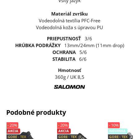
Všitý jazyk
Materiál zvršku
Vodeodolná textília PFC-Free
Vodeodolná koža s úpravou PU
PRIEPUSTNOSŤ
3/6
HRÚBKA PODRÁŽKY
13mm/24mm (11mm drop)
OCHRANA
5/6
STABILITA
6/6
Hmotnosť
360g / UK 8,5
Podobné produkty
- 20%
- 20%
- 10%
AKCIA
AKCIA
NOVINKA
GORE - TEX
GORE - TEX
GORE - TEX