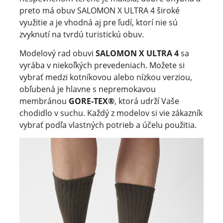
preto má obuv SALOMON X ULTRA 4 široké
využitie a je vhodná aj pre ľudí, ktorí nie sú
zvyknutí na tvrdú turistickú obuv.
Modelový rad obuvi
SALOMON X ULTRA 4
sa
vyrába v niekoľkých prevedeniach. Možete si
vybrať medzi kotníkovou alebo nízkou verziou,
obľubená je hlavne s nepremokavou
membránou
GORE-TEX®
, ktorá udrží Vaše
chodidlo v suchu. Každý z modelov si vie zákazník
vybrať podľa vlastných potrieb a účelu použitia.