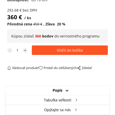
292.68
€
bez DPH
360
€
ks
Pôvodná cena
450
€
Zľava
20
%
Kúpou získaš
360
bodov
do
vernostného programu
Sledovať produkt
Pridať do obľúbených
Zdielať
Popis
Tabuľka veľkostí
Opýtajte sa nás