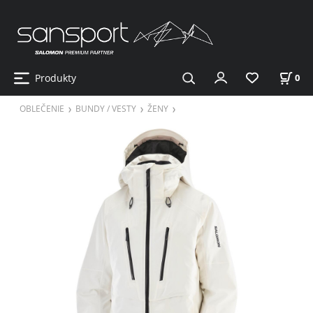
Produkty
0
OBLEČENIE
BUNDY / VESTY
ŽENY