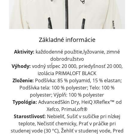
Základné informácie
Aktivity:
každodenné použitie,lyžovanie, zimné
dobrodružstvo
Výhody:
vodný stĺpec 20 000, priedyšnosť 20 000,
izolácia PRIMALOFT BLACK
Zloženie:
Podšívka: 85 % polyamid, 15 % elastan;
Podšívka tela: 100 % polyester; Telo: 100 %
polyester; Výplň: 100 % polyester
Typológia:
AdvancedSkin Dry, HeiQ XReflex™ od
Xefco, PrimaLoft®
Starostlivosť:
Nebieliť, Sušiť v sušičke pri nízkej
teplote, Nečistiť chemicky, Prať v práčke pri
studenej vode (30 °C), Žehliť v studenej vode, Pred