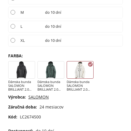
M
do 10 dní
L
do 10 dní
XL
do 10 dní
FARBA
:
Dámska bunda
Dámska bunda
Dámska bunda
SALOMON
SALOMON
SALOMON
BRILLIANT 2.0
BRILLIANT 2.0
BRILLIANT 2.0
JACKET W black
JACKET W GREEN
JACKET W
Výrobca:
SALOMON
GABLES
WHISPER WHITE
Záručná doba:
24 mesiacov
Kód:
LC2674500
Dostupnosť:
do 10 dní