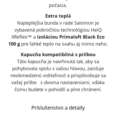
počasia.
Extra teplá
Najteplejšia bunda v rade Salomon je
vybavená pokročilou technológiou HeiQ
XReflex™ a
izoláciou Primaloft Black Eco
100 g
pre ľahké teplo na svahu aj mimo neho.
Kapucňa kompatibilná s prilbou
Táto kapucňa je navrhnutá tak, aby sa
pohybovala spolu s vašou hlavou, zaisťuje
neobmedzenú viditeľnosť a prispôsobuje sa
vašej prilbe
s dvoma nastaveniami, vďaka
čomu budete v pohodlí a plne chránení.
Príslušenstvo a detaily