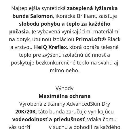
Najteplejšia syntetická
zateplená lyžiarska
bunda Salomon
, ikonická Brilliant, zaisťuje
slobodu pohybu a teplo za každého
počasia
. Je vybavená vynikajúcimi materiálmi
na dotyk, útulnou izoláciou
PrimaLoft®
Black
a vrstvou
HeiQ Xreflex
, ktorá odráža telesné
teplo pre zvýšenú izolačnú účinnosť a
poskytuje bezkonkurenčné teplo na svahu aj
mimo neho.
Výhody
Maximálna ochrana
Vyrobená z tkaniny AdvancedSkin Dry
20K/20K
, táto bunda zaručuje vynikajúcu
vodeodolnosť a priedušnosť
, vďaka čomu
vás udrží v suchu a pohodlí za každého