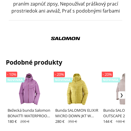
praním zapnúť zipsy, Nepoužívať práškový prací
prostriedok ani aviváž, Prať s podobnými farbami
Podobné produkty
- 10%
- 20%
- 20%
NOVINKA
NOVINKA
NOVINKA
Bežecká bunda Salomon
Bunda SALOMON ELIXIR
Bunda SALOM
BONATTI WATERPROOF
MICRO DOWN JKT W
OUTSCAPE 2L L
JKT W Iris Orchid
180 €
200 €
CRESS GREEN
280 €
350 €
W ETHEREA
144 €
180 €