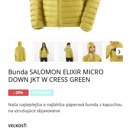
Bunda SALOMON ELIXIR MICRO
DOWN JKT W CRESS GREEN
- 20%
NOVINKA
Naša najteplejšia a najľahšia páperová bunda s kapucňou
na vzrušujúce objavovanie
VEĽKOSŤ
: