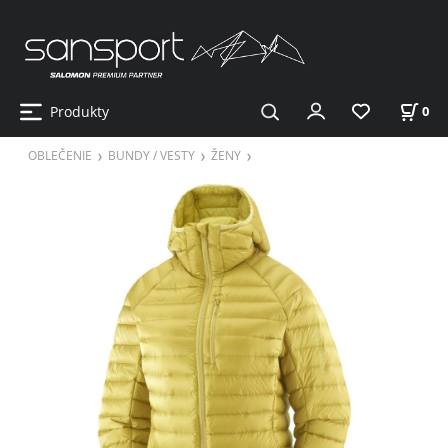
Produkty
0
OBLEČENIE
BUNDY / VESTY
ŽENY