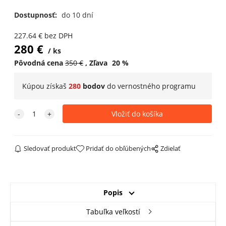
Dostupnosť:
do 10 dní
227.64
€
bez DPH
280
€
ks
Pôvodná cena
350
€
Zľava
20
%
Kúpou získaš
280
bodov
do
vernostného programu
Sledovať produkt
Pridať do obľúbených
Zdielať
Popis
Tabuľka veľkostí