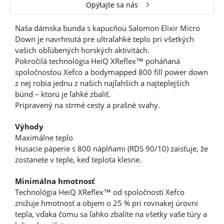
Opýtajte sa nás
Naša dámska bunda s kapucňou Salomon Elixir Micro
Down je navrhnutá pre ultraľahké teplo pri všetkých
vašich obľúbených horských aktivitách.
Pokročilá technológia HeiQ XReflex™ poháňaná
spoločnosťou Xefco a bodymapped 800 fill power down
z nej robia jednu z našich najľahších a najteplejších
búnd – ktorú je ľahké zbaliť.
Pripravený na strmé cesty a prašné svahy.
Výhody
Maximálne teplo
Husacie páperie s 800 náplňami (RDS 90/10) zaisťuje, že
zostanete v teple, keď teplota klesne.
Minimálna hmotnosť
Technológia HeiQ XReflex™ od spoločnosti Xefco
znižuje hmotnosť a objem o 25 % pri rovnakej úrovni
tepla, vďaka čomu sa ľahko zbalíte na všetky vaše túry a