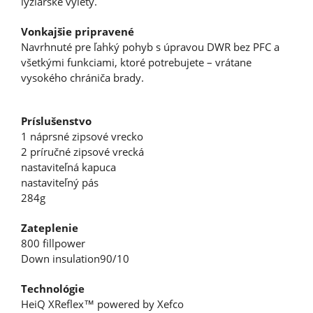
lyžiarske výlety.
Vonkajšie pripravené
Navrhnuté pre ľahký pohyb s úpravou DWR bez PFC a
všetkými funkciami, ktoré potrebujete – vrátane
vysokého chrániča brady.
Príslušenstvo
1 náprsné zipsové vrecko
2 príručné zipsové vrecká
nastaviteľná kapuca
nastaviteľný pás
284g
Zateplenie
800 fillpower
Down insulation90/10
Technológie
HeiQ XReflex™ powered by Xefco