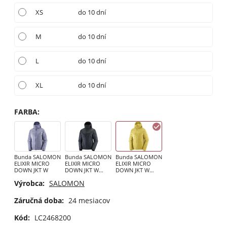
XS
do 10 dní
M
do 10 dní
L
do 10 dní
XL
do 10 dní
FARBA
:
Bunda SALOMON
Bunda SALOMON
Bunda SALOMON
ELIXIR MICRO
ELIXIR MICRO
ELIXIR MICRO
DOWN JKT W
DOWN JKT W
DOWN JKT W
Rubber
CRESS GREEN
Výrobca:
SALOMON
Záručná doba:
24 mesiacov
Kód:
LC2468200