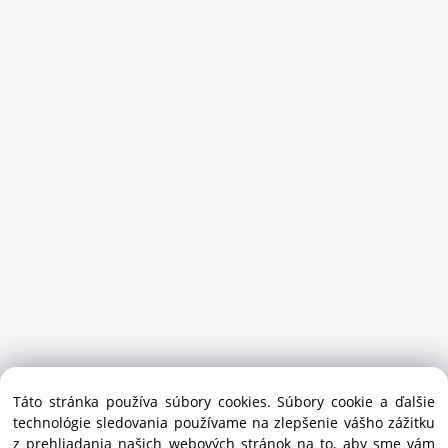
Sansport.sk je špecializovaný obchod na beh, trail, outdoor a
Táto stránka používa súbory cookies. Súbory cookie a ďalšie
bežecké lyžovanie.
technológie sledovania používame na zlepšenie vášho zážitku
Ako prémiový partner Salomon pomáhame športovcom
z prehliadania našich webových stránok na to, aby sme vám
vybrať správnu výbavu do mesta i hôr.