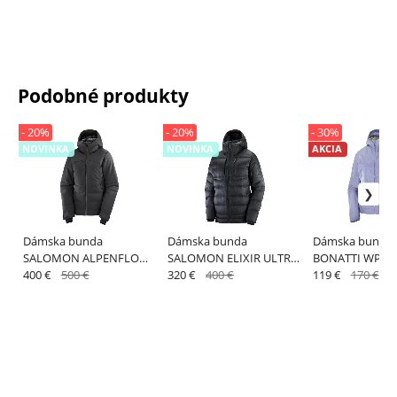
Podobné produkty
- 20%
- 20%
- 30%
NOVINKA
NOVINKA
AKCIA
Dámska bunda
Dámska bunda
Dámska bunda 
SALOMON ALPENFLOW
SALOMON ELIXIR ULTRA
BONATTI WP JKT
DOWN JACKET W DEEP
400 €
500 €
DOWN PARKA W DEEP
320 €
400 €
Granite
119 €
170 €
BLACK
BLACK