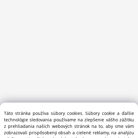
Sansport.sk je špecializovaný obchod na beh, trail, outdoor a
Táto stránka používa súbory cookies. Súbory cookie a ďalšie
bežecké lyžovanie.
technológie sledovania používame na zlepšenie vášho zážitku
Ako prémiový partner Salomon pomáhame športovcom
z prehliadania našich webových stránok na to, aby sme vám
vybrať správnu výbavu do mesta i hôr.
zobrazovali prispôsobený obsah a cielené reklamy, na analýzu
Copyright © 2019 - 2025 Sansport / info@sansport.sk / All