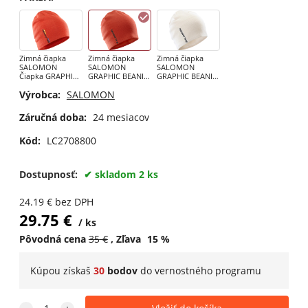
Zimná čiapka
Zimná čiapka
Zimná čiapka
SALOMON
SALOMON
SALOMON
Čiapka GRAPHIC
GRAPHIC BEANIE
GRAPHIC BEANIE
BEANIE Fiery Red
CHERRY TOMATO
WHISPER WHITE
Výrobca:
SALOMON
Záručná doba:
24 mesiacov
Kód:
LC2708800
Dostupnosť:
skladom 2 ks
24.19
€
bez DPH
29.75
€
ks
Pôvodná cena
35
€
Zľava
15
%
Kúpou získaš
30
bodov
do
vernostného programu