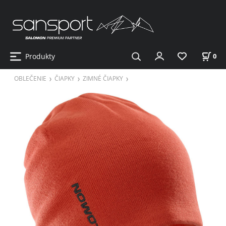
Produkty
0
OBLEČENIE
ČIAPKY
ZIMNÉ ČIAPKY