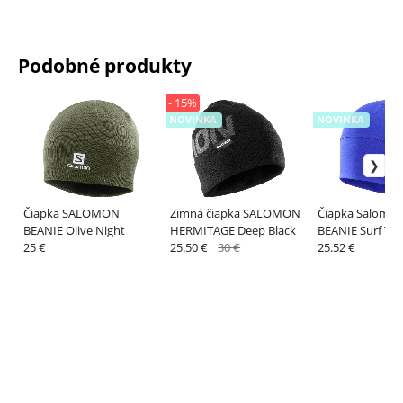
Podobné produkty
- 15%
NOVINKA
NOVINKA
Čiapka SALOMON
Zimná čiapka SALOMON
Čiapka Salomon
BEANIE Olive Night
HERMITAGE Deep Black
BEANIE Surf Th
25 €
25.50 €
30 €
Web/Reflec
25.52 €