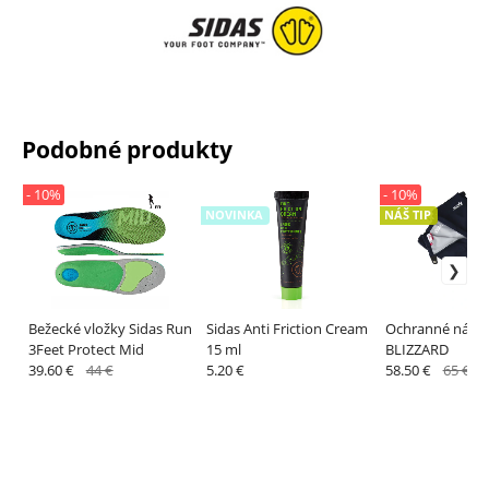
Podobné produkty
- 10%
- 10%
NOVINKA
NÁŠ TIP
Bežecké vložky Sidas Run
Sidas Anti Friction Cream
Ochranné návle
3Feet Protect Mid
15 ml
BLIZZARD
39.60 €
44 €
5.20 €
58.50 €
65 €