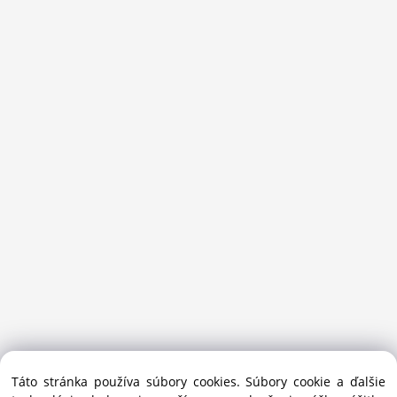
Sansport.sk je špecializovaný obchod na beh, trail, outdoor a
Táto stránka používa súbory cookies. Súbory cookie a ďalšie
bežecké lyžovanie.