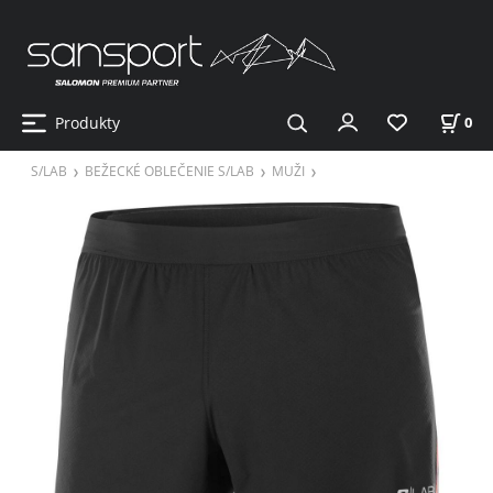
Produkty
0
S/LAB
BEŽECKÉ OBLEČENIE S/LAB
MUŽI