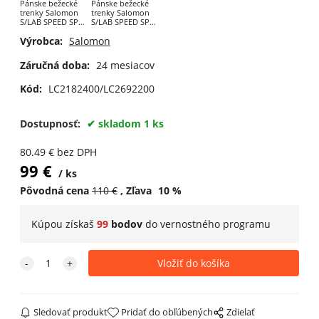
Pánske bežecké
Pánske bežecké
trenky Salomon
trenky Salomon
S/LAB SPEED SPL
S/LAB SPEED SPL
7" SHT M Fiery
7" SHT M Deep
Výrobca:
Salomon
Red
Black / Fiery Red
Záručná doba:
24 mesiacov
Kód:
LC2182400/LC2692200
Dostupnosť:
skladom 1 ks
80.49
€
bez DPH
99
€
ks
Pôvodná cena
110
€
Zľava
10
%
Kúpou získaš
99
bodov
do
vernostného programu
Sledovať produkt
Pridať do obľúbených
Zdielať