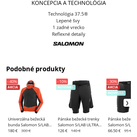
KONCEPCIA A TECHNOLÓGIA
Technológia 37.5®
Lepené švy
1 zadné vrecko
Reflexné detaily
Podobné produkty
- 40%
- 10%
- 30%
AKCIA
NOVINKA
AKCIA
NOVINKA
Univerzálna bežecká
Pánske bežecké trenky
Pánske bežecké
bunda Salomon S/LAB
Salomon S/LAB ULTRA
Salomon S/LAB
ULTRA JKT U DEEP Black /
180 €
300 €
2IN1 SHORT M DEEP
126 €
140 €
SHT TIGHTS M 
66.50 €
95 €
Fiery Red
BLACK/DEEP
BLACK/Fier