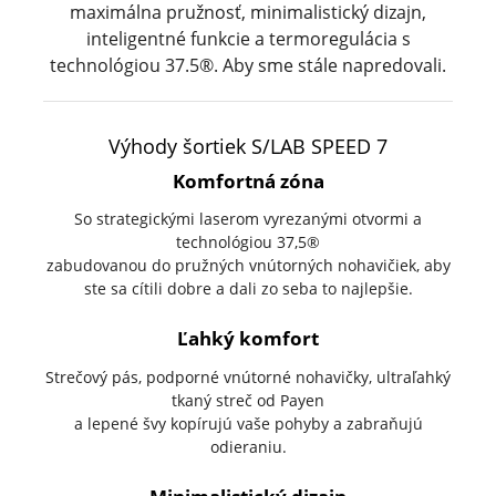
maximálna pružnosť, minimalistický dizajn,
inteligentné funkcie a termoregulácia s
technológiou 37.5®. Aby sme stále napredovali.
Výhody šortiek S/LAB SPEED 7
Komfortná zóna
So strategickými laserom vyrezanými otvormi a
technológiou 37,5®
zabudovanou do pružných vnútorných nohavičiek, aby
ste sa cítili dobre a dali zo seba to najlepšie.
Ľahký komfort
Strečový pás, podporné vnútorné nohavičky, ultraľahký
tkaný streč od Payen
a lepené švy kopírujú vaše pohyby a zabraňujú
odieraniu.
Minimalistický dizajn