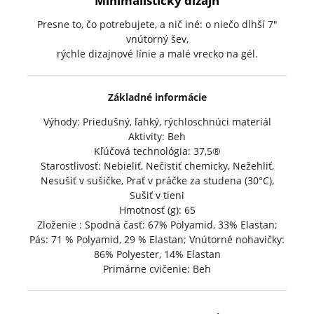
Presne to, čo potrebujete, a nič iné: o niečo dlhší 7"
vnútorný šev,
rýchle dizajnové línie a malé vrecko na gél.
Základné informácie
Výhody: Priedušný, ľahký, rýchloschnúci materiál
Aktivity: Beh
Kľúčová technológia: 37,5®
Starostlivosť: Nebieliť, Nečistiť chemicky, Nežehliť,
Nesušiť v sušičke, Prať v práčke za studena (30°C),
Sušiť v tieni
Hmotnosť (g): 65
Zloženie : Spodná časť: 67% Polyamid, 33% Elastan;
Pás: 71 % Polyamid, 29 % Elastan; Vnútorné nohavičky:
86% Polyester, 14% Elastan
Primárne cvičenie: Beh