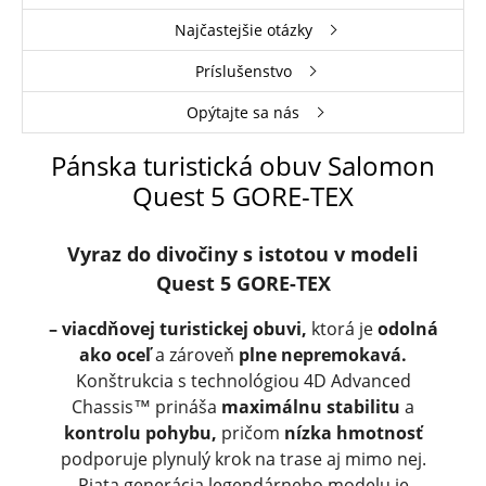
Najčastejšie otázky
Príslušenstvo
Opýtajte sa nás
Pánska turistická obuv Salomon
Quest 5 GORE-TEX
Vyraz do divočiny s istotou v modeli
Quest 5 GORE-TEX
– viacdňovej turistickej obuvi,
ktorá je
odolná
ako oceľ
a zároveň
plne nepremokavá.
Konštrukcia s technológiou 4D Advanced
Chassis™ prináša
maximálnu stabilitu
a
kontrolu pohybu,
pričom
nízka hmotnosť
podporuje plynulý krok na trase aj mimo nej.
Piata generácia legendárneho modelu je