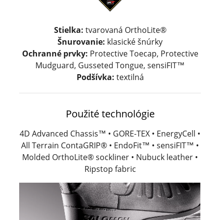
Stielka:
tvarovaná OrthoLite®
Šnurovanie:
klasické šnúrky
Ochranné prvky:
Protective Toecap, Protective
Mudguard, Gusseted Tongue, sensiFIT™
Podšívka:
textilná
Použité technológie
4D Advanced Chassis™ • GORE-TEX • EnergyCell •
All Terrain ContaGRIP® • EndoFit™ • sensiFIT™ •
Molded OrthoLite® sockliner • Nubuck leather •
Ripstop fabric