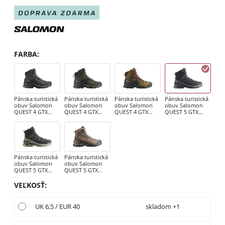
FARBA
:
Pánska turistická
Pánska turistická
Pánska turistická
Pánska turistická
obuv Salomon
obuv Salomon
obuv Salomon
obuv Salomon
QUEST 4 GTX
QUEST 4 GTX
QUEST 4 GTX
QUEST 5 GTX
Magnet / Black /
Olive Night / Peat
Rubber / Black /
Asphalt / Black /
Quarry
/ Safari
Fiery Red
Asphalt
Pánska turistická
Pánska turistická
obuv Salomon
obuv Salomon
QUEST 5 GTX
QUEST 5 GTX
Black / Deep
Dark Earth / Black
Lichen Green
VEĽKOSŤ
:
UK 6,5 / EUR 40
skladom +1