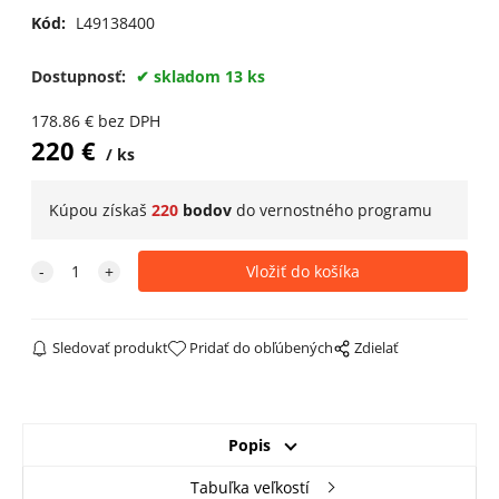
Kód:
L49138400
UK 12 / EUR 47 1/3
skladom +1
Dostupnosť:
skladom 13 ks
UK 12,5 / EUR 48
skladom +1
178.86
€
bez DPH
220
€
ks
UK 13,5 / EUR 49 1/3
skladom +1
Kúpou získaš
220
bodov
do
vernostného programu
Sledovať produkt
Pridať do obľúbených
Zdielať
Popis
Tabuľka veľkostí