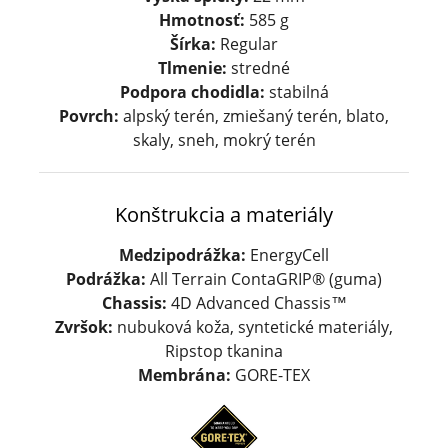
Hmotnosť:
585 g
Šírka:
Regular
Tlmenie:
stredné
Podpora chodidla:
stabilná
Povrch:
alpský terén, zmiešaný terén, blato,
skaly, sneh, mokrý terén
Konštrukcia a materiály
Medzipodrážka:
EnergyCell
Podrážka:
All Terrain ContaGRIP® (guma)
Chassis:
4D Advanced Chassis™
Zvršok:
nubuková koža, syntetické materiály,
Ripstop tkanina
Membrána:
GORE-TEX