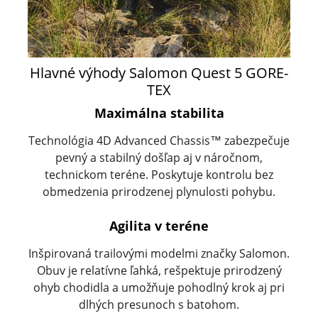
Hlavné výhody Salomon Quest 5 GORE-
TEX
Maximálna stabilita
Technológia 4D Advanced Chassis™ zabezpečuje
pevný a stabilný došľap aj v náročnom,
technickom teréne. Poskytuje kontrolu bez
obmedzenia prirodzenej plynulosti pohybu.
Agilita v teréne
Inšpirovaná trailovými modelmi značky Salomon.
Obuv je relatívne ľahká, rešpektuje prirodzený
ohyb chodidla a umožňuje pohodlný krok aj pri
dlhých presunoch s batohom.