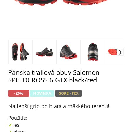
Pánska trailová obuv Salomon
SPEEDCROSS 6 GTX black/red
- 20%
NOVINKA
GORE - TEX
Najlepší grip do blata a mäkkého terénu!
Použitie:
✔
les