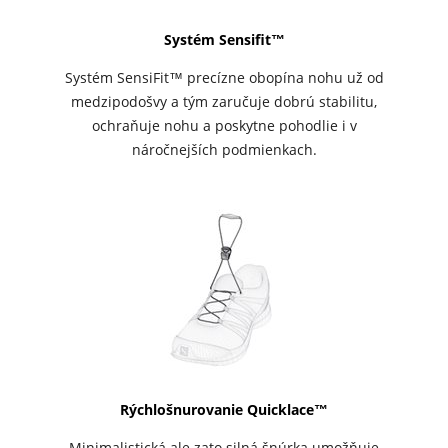
Systém Sensifit™
Systém SensiFit™ precízne obopína nohu už od
medzipodošvy a tým zaručuje dobrú stabilitu,
ochraňuje nohu a poskytne pohodlie i v
náročnejších podmienkach.
Rýchlošnurovanie Quicklace™
Minimalistická ale zato silná šnúrka umožňuje