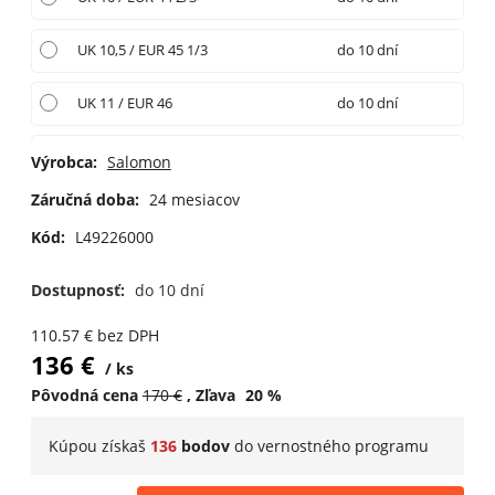
UK 10,5 / EUR 45 1/3
do 10 dní
UK 11 / EUR 46
do 10 dní
UK 12 / EUR 47 1/3
do 10 dní
Výrobca:
Salomon
Záručná doba:
24 mesiacov
Kód:
L49226000
Dostupnosť:
do 10 dní
110.57
€
bez DPH
136
€
ks
Pôvodná cena
170
€
Zľava
20
%
Kúpou získaš
136
bodov
do
vernostného programu