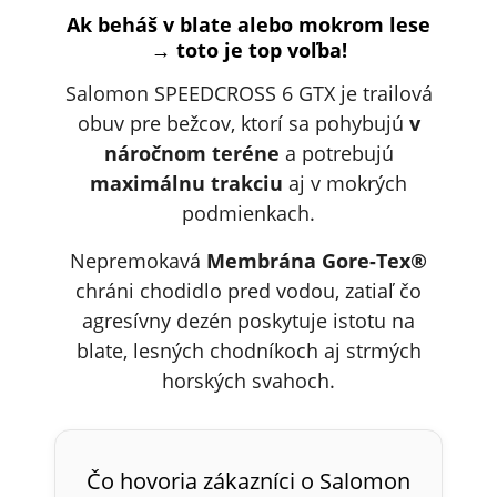
Ak beháš v blate alebo mokrom lese
→ toto je top voľba!
Salomon SPEEDCROSS 6 GTX je trailová
obuv pre bežcov, ktorí sa pohybujú
v
náročnom teréne
a potrebujú
maximálnu trakciu
aj v mokrých
podmienkach.
Nepremokavá
Membrána Gore-Tex®
chráni chodidlo pred vodou, zatiaľ čo
agresívny dezén poskytuje istotu na
blate, lesných chodníkoch aj strmých
horských svahoch.
Čo hovoria zákazníci o Salomon