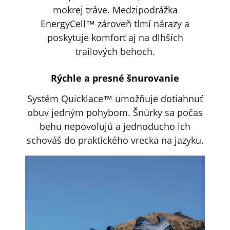
mokrej tráve. Medzipodrážka
EnergyCell™ zároveň tlmí nárazy a
poskytuje komfort aj na dlhších
trailových behoch.
Rýchle a presné šnurovanie
Systém Quicklace™ umožňuje dotiahnuť
obuv jedným pohybom. Šnúrky sa počas
behu nepovoľujú a jednoducho ich
schováš do praktického vrecka na jazyku.