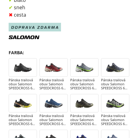
✔
blato
✔
sneh
✖
cesta
FARBA
:
Pánska trailová
Pánska trailová
Pánska trailová
Pánska trailová
obuv Salomon
obuv Salomon
obuv Salomon
obuv Salomon
SPEEDCROSS 6
SPEEDCROSS 6
SPEEDCROSS 6
SPEEDCROSS 6
GTX Black /
GTX Black /
GTX Flint / Green
GTX Grisaille /
Phantom
Reddal / PoRd
/ Black
Carbon / Tea
Pánska trailová
Pánska trailová
Pánska trailová
Pánska trailová
obuv Salomon
obuv Salomon
obuv Salomon
obuv Salomon
SPEEDCROSS 6
SPEEDCROSS 6
SPEEDCROSS 6
SPEEDCROSS 6
GTX Lack /
GTX Poseidon /
GTX Black / Peat /
GTX Black / Alloy
Sulphur / Bpara
Black / Lunar
Dlicgreen
/ Green Gecko
Rock