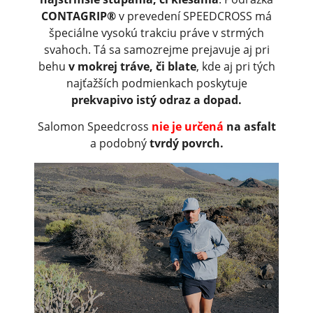
CONTAGRIP®
v prevedení SPEEDCROSS má
špeciálne vysokú trakciu práve v strmých
svahoch. Tá sa samozrejme prejavuje aj pri
behu
v mokrej tráve, či blate
, kde aj pri tých
najťažších podmienkach poskytuje
prekvapivo istý odraz a dopad.
Salomon Speedcross
nie je určená
na asfalt
a podobný
tvrdý povrch.