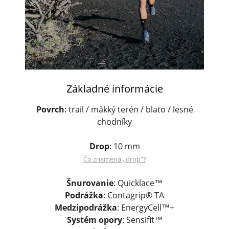
Základné informácie
Povrch
: trail / mäkký terén / blato / lesné
chodníky
Drop
: 10 mm
Čo znamená ,,drop"?
Šnurovanie
: Quicklace™
Podrážka
: Contagrip® TA
Medzipodrážka
: EnergyCell™+
Systém opory
: Sensifit™