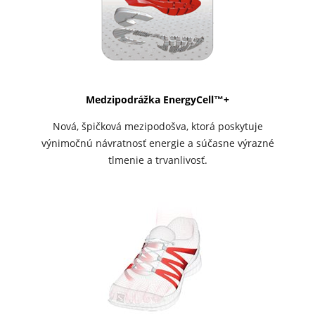
Medzipodrážka EnergyCell™+
Nová, špičková mezipodošva, ktorá poskytuje
výnimočnú návratnosť energie a súčasne výrazné
tlmenie a trvanlivosť.