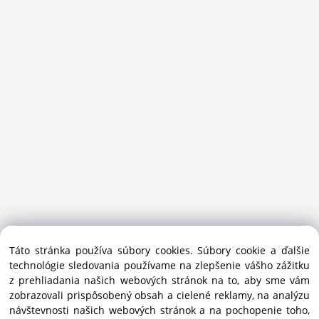
Sansport.sk je špecializovaný obchod na beh, trail, outdoor a
Táto stránka používa súbory cookies. Súbory cookie a ďalšie
bežecké lyžovanie.
technológie sledovania používame na zlepšenie vášho zážitku
Ako prémiový partner Salomon pomáhame športovcom
z prehliadania našich webových stránok na to, aby sme vám
vybrať správnu výbavu do mesta i hôr.
zobrazovali prispôsobený obsah a cielené reklamy, na analýzu
Copyright © 2019 - 2025 Sansport / info@sansport.sk / All
návštevnosti našich webových stránok a na pochopenie toho,