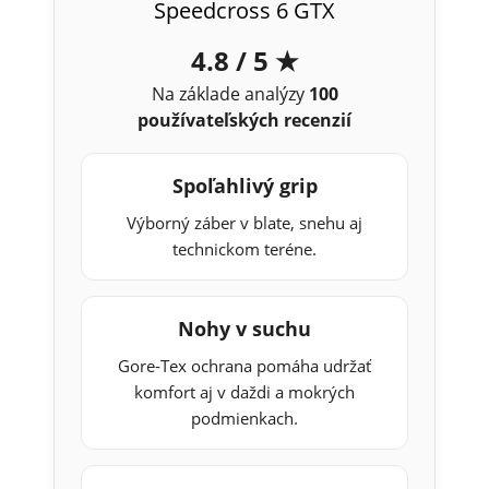
Speedcross 6 GTX
4.8 / 5 ★
Na základe analýzy
100
používateľských recenzií
Spoľahlivý grip
Výborný záber v blate, snehu aj
technickom teréne.
Nohy v suchu
Gore-Tex ochrana pomáha udržať
komfort aj v daždi a mokrých
podmienkach.