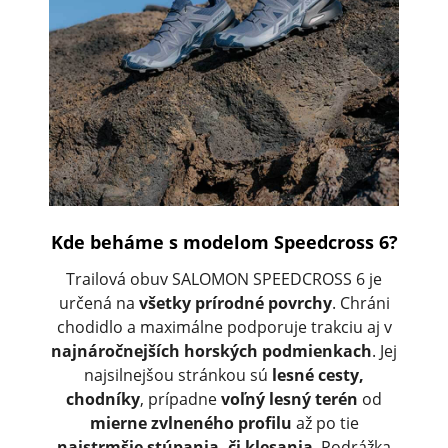
Kde beháme s modelom Speedcross 6?
Trailová obuv SALOMON SPEEDCROSS 6 je
určená na
všetky prírodné povrchy
. Chráni
chodidlo a maximálne podporuje trakciu aj v
najnáročnejších horských podmienkach
. Jej
najsilnejšou stránkou sú
lesné cesty,
chodníky
, prípadne
voľný lesný terén
od
mierne zvlneného profilu
až po tie
najstrmšie stúpania, či klesania
. Podrážka